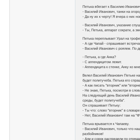
Петька вбегает к Василию Иванови
- Василий Иванович, танки на огоро
- Да ну их к черту! Я вчера о них н
- Василий Иванович, указание спуще
- Ты, Петька, аппарат сократи, а зм
Петька переплывает Урал на трофе
- А где Чапай - спрашивает встреча
- Василий Иванович с роялем. По дн
- Петька, а где Анка?
- С аппендицитом лежит.
- Аппендицита к стенке, Анку ко мне
Велел Василий Иванович Петьке нап
будет политучеба. Петька его спра
- А как писать "вторник" или "вторне
- Не знаю, Петька, посмотри в слов
На следующий день Василий Иванов
среды, будет политучеба".
Он спрашивает Петьку:
- Ты что: слово "вторник" в словар
- Нет, Василий Иванович! там на "Ф"
Петька врывается к Чапаеву.
- Василий Иванович, только что наш
разбойников!
- Али и сорок распредели по отрядам