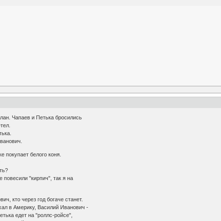
лан. Чапаев и Петька бросились
тел.
тька.
ванович.
 покупает белого коня.
:
ть?
 повесили "кирпич", так я на
ч, кто через год богаче станет.
ал в Америку, Василий Иванович -
тька едет на "роллс-ройсе",