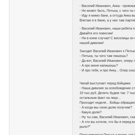
- Василий Иванович, Анка - провока
- Не может быть, Петька, с чего ты 
- Иду я мимо бани, а оттуда Анка в
Влетаю я в баню, а у них там партий
- Василий Иванович, наши ребята по
Давайте его повесим!
- Ни в коем случае! С виселицы он
нашей дивизии!
Заходит Василий Иванович к Петьке, 
- Петька, ты чего там пишешь?
- Да вот, Василий Иванович, оперу 
- А про меня напишешь?
- И про тебя, и про Анку... Опер ска
Чапай выступает перед бойцами:
- Наша дивизия за освобождение ст
10 тыс.руб. Делить будем так: 7 тыс.
остальным факт на лицо...
Проходит неделя... Бойцы обращают
- А когда мы свою долю получим?
- Какую долю?
- Ну ты сам, Василий Иванович, сказ
- А что вы хотели, что бы я перед в
рыло?"
Прогуливается Петька и видит, что 