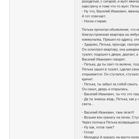
разодетый, с сигарой, и жует жвачк
навстречу и тоже что-то жует. Петьк
- Ну что, Василий Иванович, жвачк
А тот отвечает:
- Носки стираю.
Петька прочитал объявление, что м
благоустроенная квартира на любую 
коммуналка. Пришел по адресу, отк
- Здорово, Петька, проходи, смотри
Он осмотрел квартиру, она шикарная
туалет, подошел к двери, дергает, а
Василий Иванович говорит:
- Петька, да ты свет-то включи, тогд
Петька зашел в туалет, сделал свои 
открывается. Он стучался, стучалс
кричит:
- Петька, ты забыл за собой смыть.
Он смыл, дверь и открылась.
- Василий Иванович, ты что это та
- Да ты знаешь ведь, Петька, как у н
света...
- Василий Иванович, танк лезет!!
- Возьми вон гранату на печке. Сту
Через полчаса Петька возвращается
- Ну как, готов танк?
- Готов!
- Молодец! А гранату на место поло