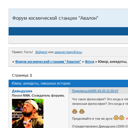
Форум космической станции "Авалон"
Привет, Гость!
Войдите
или
зарегистрируйтесь
.
»
Форум космической станции "Авалон"
»
Флуд
»
Юмор, анекдоты,
Страница:
1
Юмор, анекдоты, смешные истории
Давыдушка
Поделиться
2005-03-20 21:55:07
Посол NWA. Созидатель форума.
Что такое философия? Это когда в тё
ленинская философия? Это когда в тём
Продолжайте в том же духе
.
Н
Отредактировано Давыдушка (2005-03