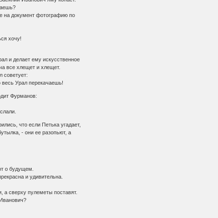
паешь?
е на документ фотографию по
ся хочу!
ал и делает ему искусственное
а все хлещет и хлещет.
 советует:
о весь Урал перекачаешь!
дит Фурманов:
слали.
лись, что если Петька угадает,
тылка, - они ее разопьют, а
т о будущем.
рекрасна и удивительна.
, а сверху пулеметы поставят.
 Иванович?