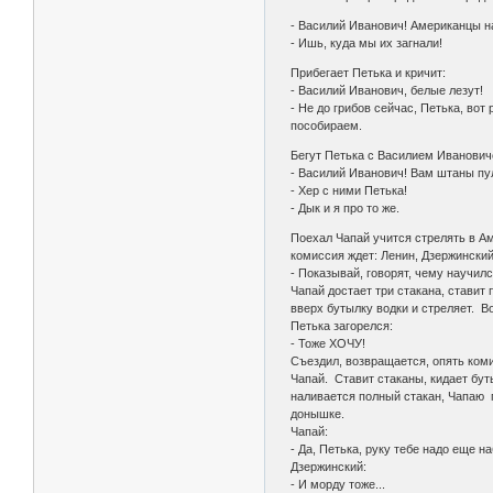
- Василий Иванович! Американцы на
- Ишь, куда мы их загнали!
Прибегает Петька и кричит:
- Василий Иванович, белые лезут!
- Не до грибов сейчас, Петька, вот р
пособираем.
Бегут Петька с Василием Ивановичем
- Василий Иванович! Вам штаны пул
- Хер с ними Петька!
- Дык и я про то же.
Поехал Чапай учится стрелять в Аме
комиссия ждет: Ленин, Дзержинский
- Показывай, говорят, чему научилс
Чапай достает три стакана, ставит 
вверх бутылку водки и стреляет. Во
Петька загорелся:
- Тоже ХОЧУ!
Съездил, возвращается, опять комис
Чапай. Ставит стаканы, кидает бутыл
наливается полный стакан, Чапаю п
донышке.
Чапай:
- Да, Петька, руку тебе надо еще на
Дзержинский:
- И морду тоже...