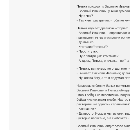
Петька приходит к Василию Иванови
- Василий Иванович, у Анки зуб бол
- Ну и что?
- Так я ее пристрелил, чтобы не му
Петька изучает древнюю историю:
- Василий Иванович,- спрашивает он
пригласили гетер и устроили оргию"?
- Да пьянка.
- Кто такие "гетеры"?
- Проститутки.
- Ну а "патриции" кто такие?
- А здесь, Петька, опечатка - не "пат
- Петька, ты почему не отдал мне ч
- Виноват, Василий Иванович; должн
- Ну, слава богу, а то я подумал, чт
Чапаевцы отбили у белых полустано
Василий Иванович и Петька обнаруж
Чтобы бойцы не перепились, подпис
бойцы химию знают слабо. Наутро вс
растормошил одного и спрашивает
- Как нашли?
- Да просто. Искали мы, искали, вдр
цистерне написано, а в скобочках - 
Василий Иванович сидит возле окна, 