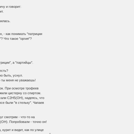
чу и говорит:
ит.
чилась.
, - как понимать "патриции
 Что такое "оргия"?
риции", а "партийцы".
есть?
о быть, уснул.
о ты меня не уважаешь!
к. При осмотре трофеев
или цистерну со спиртом.
али С2Н5(ОН), надеясь, что
е были "в стельку". Чапаев
:
уг смотрим - что-то на
(ОН). Попробовали - точно он!
курит и видит, как по улице