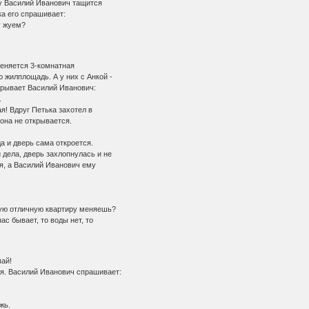
у Василий Иванович тащится
а его спрашивает:
у жуем?
еняется 3-комнатная
жилплощадь. А у них с Анкой -
рывает Василий Иванович:
.
! Вдруг Петька захотел в
 она не открывается.
а и дверь сама откроется.
дела, дверь захлопнулась и не
я, а Василий Иванович ему
кую отличную квартиру меняешь?
ас бывает, то воды нет, то
пай!
. Василий Иванович спрашивает:
жь.