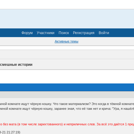
Форум
Участники
Поиск
Регистрация
Войти
Активные темы
 смешные истории
мной комнате ищут чёрную кошку. Что такое материализм? Это когда в тёмной комнате 
ной комнате ищут чёрную кошку, заранее зная, что её там нет и крича: "Ура, я нашёл!
о без мата (в том числе зарихтованного) и неприличных слов. За всё это даётся 1 пр
-21 21:27:19)