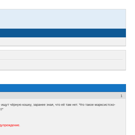
1
ищут чёрную кошку, заранее зная, что её там нет. Что такое марксистско-
!!"
едупреждение.