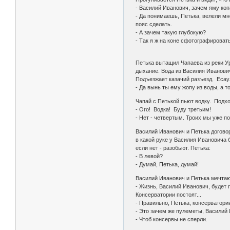
- Василий Иванович, зачем яму ко
- Да понимаешь, Петька, велели мн
пояс сделать.
- А зачем такую глубокую?
- Так я ж на коне сфотографировать
Петька вытащил Чапаева из реки Ур
дыхание. Вода из Василия Иванович
Подъезжает казачий разъезд. Есаул
- Да вынь ты ему жопу из воды, а т
Чапай с Петькой пьют водку. Подхо
- Ого! Водка! Буду третьим!
- Нет - четвертым. Троих мы уже по
Василий Иванович и Петька договори
в какой руке у Василия Ивановича бу
если нет - разобьют. Петька:
- В левой?
- Думай, Петька, думай!
Василий Иванович и Петька мечтаю
- Жизнь, Василий Иванович, будет п
Консерватории постоят...
- Правильно, Петька, консерватории
- Это зачем же пулеметы, Василий
- Чтоб консервы не сперли.