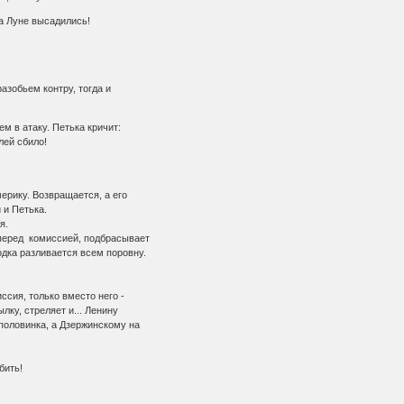
 Луне высадились!
азобьем контру, тогда и
 в атаку. Петька кричит:
ей сбило!
рику. Возвращается, а его
 и Петька.
я.
перед комиссией, подбрасывает
дка разливается всем поровну.
сия, только вместо него -
ку, стреляет и... Ленину
оловинка, а Дзержинскому на
бить!