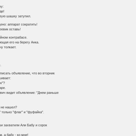
чу:
де!
овую шашку затупил.
но: аппарат сократить!
еевик оставь!
йном контрабасе.
ющая его на берегу Анка.
у толкает.
.
исать объявление, что во вторник
шивает:
к"?
аре.
ич видит объявление: "Днем раньше
е не нашел?
 только "флаг" и "фуфайка".
и захватили Али Бабу и сорок
, а бабу - ко мне!