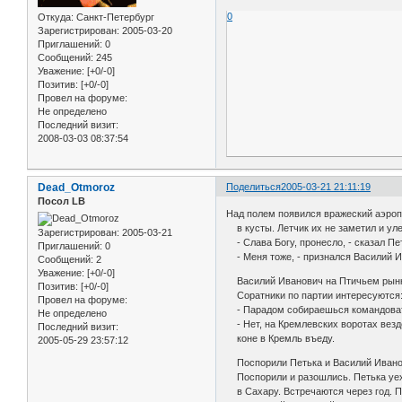
0
Откуда:
Санкт-Петербург
Зарегистрирован
: 2005-03-20
Приглашений:
0
Сообщений:
245
Уважение:
[+0/-0]
Позитив:
[+0/-0]
Провел на форуме:
Не определено
Последний визит:
2008-03-03 08:37:54
Dead_Otmoroz
Поделиться
2005-03-21 21:11:19
Посол LB
Над полем появился вражеский аэроп
в кусты. Летчик их не заметил и уле
Зарегистрирован
: 2005-03-21
- Слава Богу, пронесло, - сказал Пе
Приглашений:
0
- Меня тоже, - признался Василий И
Сообщений:
2
Уважение:
[+0/-0]
Василий Иванович на Птичьем рынке
Позитив:
[+0/-0]
Соратники по партии интересуются
Провел на форуме:
- Парадом собираешься командова
Не определено
- Нет, на Кремлевских воротах везде
Последний визит:
коне в Кремль въеду.
2005-05-29 23:57:12
Поспорили Петька и Василий Иванови
Поспорили и разошлись. Петька уех
в Сахару. Встречаются через год. Пе