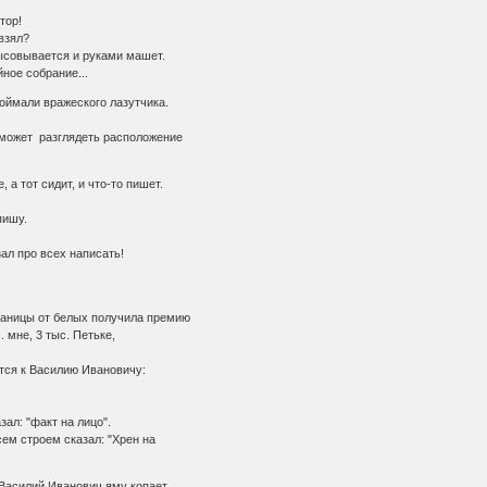
тор!
взял?
ысовывается и руками машет.
ное собрание...
ймали вражеского лазутчика.
 может разглядеть расположение
а тот сидит, и что-то пишет.
пишу.
зал про всех написать!
аницы от белых получила премию
 мне, 3 тыс. Петьке,
ся к Василию Ивановичу:
ал: "факт на лицо".
сем строем сказал: "Хрен на
Василий Иванович яму копает.