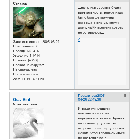
Сенатор
...начались суровые будни
виртуальности, теперь надо
было больше времени
посвешать виртуальному
дому, на КР времени совсем
не оставалось...
0
Зарегистрирован
: 2005-03-21
Приглашений:
0
Сообщений:
416
Уважение:
[+0/-0]
Позитив:
[+0/-0]
Провел на форуме:
Не определено
Последний визит:
2008-11-16 18:41:55
Поделиться
2005-
8
Gray Bird
04-26 22:49:38
Член экипажа
И тогда они решили
покончить со своей
виртуальной жизнью. Братья
назначили дату и место
встречи своим виртуальным
женам, чтобы познакомиться
по-настоящему, а