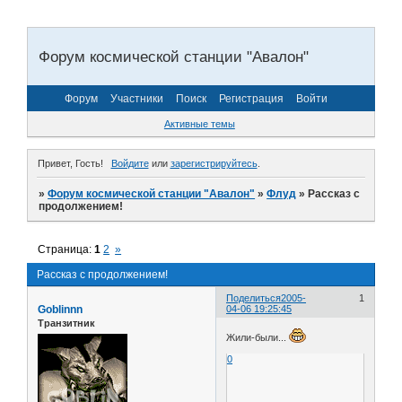
Форум космической станции "Авалон"
Форум
Участники
Поиск
Регистрация
Войти
Активные темы
Привет, Гость!
Войдите
или
зарегистрируйтесь
.
»
Форум космической станции "Авалон"
»
Флуд
»
Рассказ с
продолжением!
Страница:
1
2
»
Рассказ с продолжением!
Поделиться
2005-
1
Goblinnn
04-06 19:25:45
Транзитник
Жили-были...
0