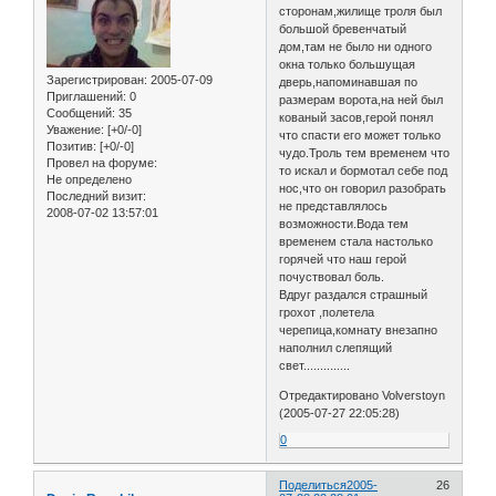
сторонам,жилище троля был
большой бревенчатый
дом,там не было ни одного
окна только большущая
Зарегистрирован
: 2005-07-09
дверь,напоминавшая по
Приглашений:
0
размерам ворота,на ней был
Сообщений:
35
кованый засов,герой понял
Уважение:
[+0/-0]
что спасти его может только
Позитив:
[+0/-0]
чудо.Троль тем временем что
Провел на форуме:
то искал и бормотал себе под
Не определено
нос,что он говорил разобрать
Последний визит:
не представлялось
2008-07-02 13:57:01
возможности.Вода тем
временем стала настолько
горячей что наш герой
почуствовал боль.
Вдруг раздался страшный
грохот ,полетела
черепица,комнату внезапно
наполнил слепящий
свет..............
Отредактировано Volverstoyn
(2005-07-27 22:05:28)
0
Поделиться
2005-
26