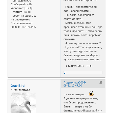
Приглашений:
0
Сообщений:
416
- Где я? - пробормотал он,
Уважение:
[+0/-0]
еле шевеля губами...
Позитив:
[+0/-0]
- Ты дома, все хорошо! -
Провел на форуме:
ответила мать.
Не определено
- Мама, я боюсь, мне
Последний визит:
2008-11-16 18:41:55
преснился страшный сон, про
троля, про вирт... - "Это всего
лишь плохой сон" - перебила
его мать...
- А почему так темно, мама?
- Ну что ты? Ты ведь знаешь,
что тут никогда светло не
бывает, ведь мы на Марсе -
чуть шопотом ответила она...
НА МАРСЕ?!! О НЕТ!!!.....
0
Поделиться
2005-
28
Gray Bird
08-31 12:47:00
Член экипажа
Ну вы и загнули.....
Я даже и не предпологала,
что будет продолжение....
Значит теперь сугубо
фантастический рассказ? <_<