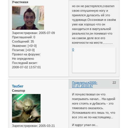
Участники
но он не растерялся,схватил
свою откушенную ногу и
принялся дупасить ей это
чудовище.Осозновая в своём
уме как хорошо что он
находиться в виртуальной
Зарегистрирован
: 2005-07-09
реальности,он понимал что
Приглашений:
0
на самом деле все его
Сообщений:
35
конечности на месте............
Уважение:
[+0/-0]
0
Позитив:
[+0/-0]
Провел на форуме:
Не определено
Последний визит:
2008-07-02 13:57:01
Поделиться
2005-
22
TauSer
07-27 20:03:47
Сенатор
И почувствовал он что
поигрывать начал... На одной
ноге стоять и дубасить - это
тяжеовато оказалось.
Успокаивало его лишь то, что
все это не по-настоящему...
И вдруг упал он...
Зарегистрирован
: 2005-03-21