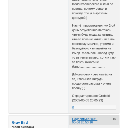
меланхолического нытья по
поводу: почему серая и
почему птица вырезаны
цензурой.]
Насчёт продолжения, уж 2-ой
день безуспешно пытаюсь
что-нибудь сюда запостить,
что-то пока не катит - всё по-
прежнему мрачно, угрюмо и
безнадёжно - ни намёка на
юмор. Жаль весь народ куда-
то из темы вымер, хотя и так-
то почти никого не
было..............................
(Многоточия - это намёк на
то, чтобы кто-нибудь
продолжил рассказ - очень
прошу:) )
Отредактировано Groboid
(2005-05-03 20:05:23)
0
Поделиться
2005-
16
Gray Bird
05-06 20:53:16
Член экипажа