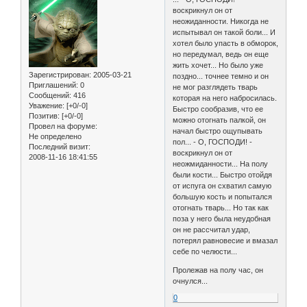
воскрикнул он от
неожиданности. Никогда не
испытывал он такой боли... И
хотел было упасть в обморок,
но передумал, ведь он еще
жить хочет... Но было уже
Зарегистрирован
: 2005-03-21
поздно... точнее темно и он
Приглашений:
0
не мог разглядеть тварь
Сообщений:
416
которая на него набросилась.
Уважение:
[+0/-0]
Быстро сообразив, что ее
Позитив:
[+0/-0]
можно отогнать палкой, он
Провел на форуме:
начал быстро ощупывать
Не определено
пол... - О, ГОСПОДИ! -
Последний визит:
воскрикнул он от
2008-11-16 18:41:55
неожмиданности... На полу
были кости... Быстро отойдя
от испуга он схватил самую
большую кость и попытался
отогнать тварь... Но так как
поза у него была неудобная
он не рассчитал удар,
потерял равновесие и вмазал
себе по челюсти...
Пролежав на полу час, он
очнулся...
0