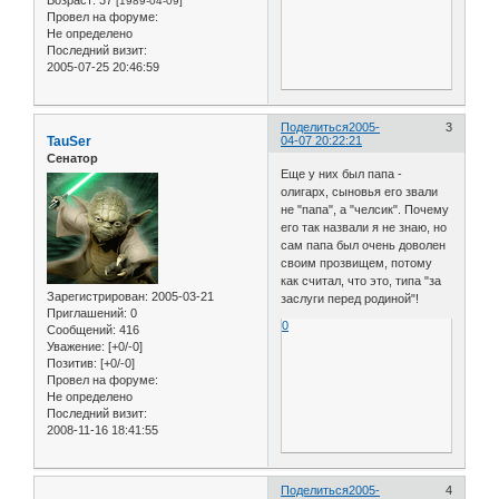
Возраст:
37
[1989-04-09]
Провел на форуме:
Не определено
Последний визит:
2005-07-25 20:46:59
Поделиться
2005-
3
TauSer
04-07 20:22:21
Сенатор
Еще у них был папа -
олигарх, сыновья его звали
не "папа", а "челсик". Почему
его так назвали я не знаю, но
сам папа был очень доволен
своим прозвищем, потому
как считал, что это, типа "за
Зарегистрирован
: 2005-03-21
заслуги перед родиной"!
Приглашений:
0
0
Сообщений:
416
Уважение:
[+0/-0]
Позитив:
[+0/-0]
Провел на форуме:
Не определено
Последний визит:
2008-11-16 18:41:55
Поделиться
2005-
4