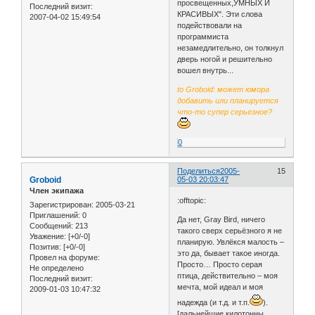
просвещенных,УМНЫХ И
Последний визит:
КРАСИВЫХ". Эти слова
2007-04-02 15:49:54
подействовали на
программиста
незамедлительно, он толкнул
дверь ногой и решительно
вошел внутрь...
to Groboid: может юмора
добавить или планируется
что-то супер серьезное?
0
Поделиться
2005-
15
Groboid
05-03 20:03:47
Член экипажа
:offtopic:
Зарегистрирован
: 2005-03-21
Приглашений:
0
Да нет, Gray Bird, ничего
Сообщений:
213
такого сверх серьёзного я не
Уважение:
[+0/-0]
планирую. Увлёкся малость –
Позитив:
[+0/-0]
это да, бывает такое иногда.
Провел на форуме:
Просто… Просто серая
Не определено
птица, действительно – моя
Последний визит:
мечта, мой идеал и моя
2009-01-03 10:47:32
надежда (и т.д. и т.п.
).
[дальнейшие килотонны