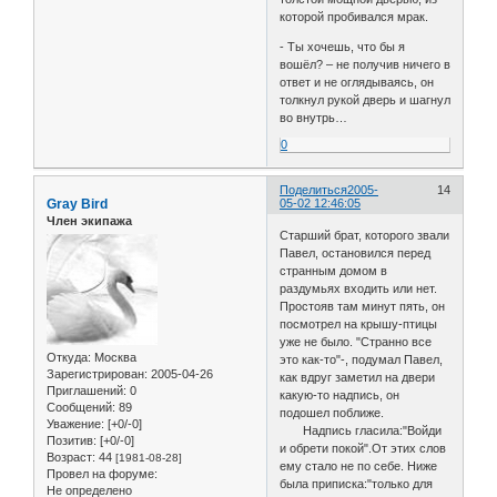
которой пробивался мрак.
- Ты хочешь, что бы я
вошёл? – не получив ничего в
ответ и не оглядываясь, он
толкнул рукой дверь и шагнул
во внутрь…
0
Поделиться
2005-
14
Gray Bird
05-02 12:46:05
Член экипажа
Старший брат, которого звали
Павел, остановился перед
странным домом в
раздумьях входить или нет.
Простояв там минут пять, он
посмотрел на крышу-птицы
уже не было. "Странно все
Откуда:
Москва
это как-то"-, подумал Павел,
Зарегистрирован
: 2005-04-26
как вдруг заметил на двери
Приглашений:
0
какую-то надпись, он
Сообщений:
89
подошел поближе.
Уважение:
[+0/-0]
Надпись гласила:"Войди
Позитив:
[+0/-0]
и обрети покой".От этих слов
Возраст:
44
[1981-08-28]
ему стало не по себе. Ниже
Провел на форуме:
была приписка:"только для
Не определено