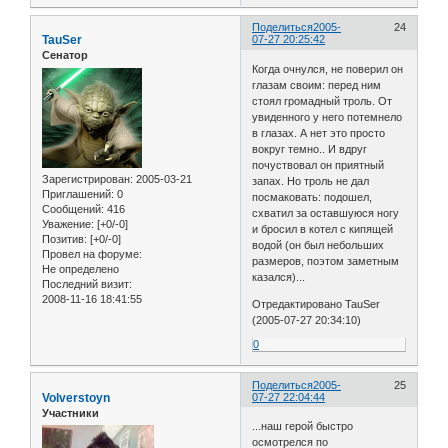
Поделиться
2005-
24
TauSer
07-27 20:25:42
Сенатор
Когда очнулся, не поверил он
глазам своим: перед ним
стоял громадный троль. От
увиденного у него потемнело
в глазах. А нет это просто
вокруг темно.. И вдруг
почуствовал он приятный
Зарегистрирован
: 2005-03-21
запах. Но троль не дал
Приглашений:
0
посмаковать: подошел,
Сообщений:
416
схватил за оставшуюся ногу
Уважение:
[+0/-0]
и бросил в котел с кипящей
Позитив:
[+0/-0]
водой (он был небольших
Провел на форуме:
размеров, поэтом заметным
Не определено
казался)...
Последний визит:
2008-11-16 18:41:55
Отредактировано TauSer
(2005-07-27 20:34:10)
0
Поделиться
2005-
25
Volverstoyn
07-27 22:04:44
Участники
...наш герой быстро
осмотрелся по