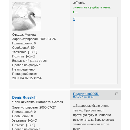
:offtopic:
значит не судьба, а жаль:
(.......
0
Откуда:
Москва
Зарегистрирован
: 2005-04-26
Приглашений:
0
Сообщений:
89
Уважение:
[+0/-0]
Позитив:
[+0/-0]
Возраст:
44
[1981-08-28]
Провел на форуме:
Не определено
Последний визит:
2007-04-02 15:49:54
Поделиться
2005-
17
Denis Russkih
07-27 19:06:46
Член экипажа. Elemental Games
...За дверью было очень
Зарегистрирован
: 2005-07-27
темно. Программист
Приглашений:
0
протянул руку и нашарил
Сообщений:
8
выключатель. Выключатель
Уважение:
[+0/-0]
зашипел и цапнул его за
Позитив:
[+0/-0]
руку...
Провел на форуме: