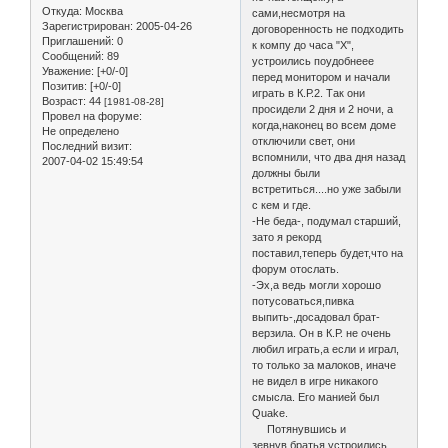
Откуда:
Москва
сами,несмотря на
Зарегистрирован
: 2005-04-26
договоренность не подходить
Приглашений:
0
к компу до часа "X",
Сообщений:
89
устроились поудобнеее
Уважение:
[+0/-0]
перед монитором и начали
Позитив:
[+0/-0]
играть в К.Р.2. Так они
Возраст:
44
[1981-08-28]
просидели 2 дня и 2 ночи, а
Провел на форуме:
когда,наконец во всем доме
Не определено
отключили свет, они
Последний визит:
вспомнили, что два дня назад
2007-04-02 15:49:54
должны были
встретиться....но уже забыли
с кем и где.
-Не беда-, подумал старший,
зато я рекорд
поставил,теперь будет,что на
форум отослать.
-Эх,а ведь могли хорошо
потусоваться,пивка
выпить-,досадовал брат-
верзила. Он в К.Р. не очень
любил играть,а если и играл,
то только за малоков, иначе
не видел в игре никакого
смысла. Его манией был
Quake.
Потянувшись и
зевнув,братья устроились