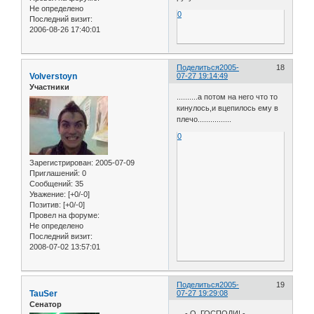
Не определено
0
Последний визит:
2006-08-26 17:40:01
Поделиться
2005-
18
Volverstoyn
07-27 19:14:49
Участники
..........а потом на него что то
кинулось,и вцепилось ему в
плечо................
0
Зарегистрирован
: 2005-07-09
Приглашений:
0
Сообщений:
35
Уважение:
[+0/-0]
Позитив:
[+0/-0]
Провел на форуме:
Не определено
Последний визит:
2008-07-02 13:57:01
Поделиться
2005-
19
TauSer
07-27 19:29:08
Сенатор
... - О, ГОСПОДИ! -