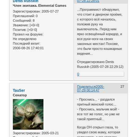
Denis Russkih
07-28 22:28:01
Член экипажа. Elemental Games
...Программист обнаружил,
Зарегистрирован
: 2005-07-27
что стоит в дверном проёме,
Приглашений:
0
с которого всё началось,
Сообщений:
8
положив руку на
Уважение:
[+0/-0]
выключатель. Перед ним
Позитив:
[+0/-0]
ярко освещённый коридор, и
Провел на форуме:
Не определено
все руки-ноги на своих
Последний визит:
законных местах! Похоже,
2006-08-26 17:40:01
это были просто кошмарные
видения...
Отредактировано Denis
Russkih (2005-07-28 22:29:12)
0
Поделиться
2005-
27
TauSer
07-29 00:14:47
Сенатор
- Проснись... - раздался
притный женский голос...
- Проснись, мальчик мой! -
все тот же голос, но уже не
такой приятный...
Когда ОН открыл глаза, то
увидел свою маму, которая
Зарегистрирован
: 2005-03-21
склонилась к его кровати...