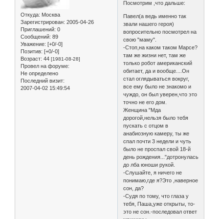
Посмотрим ,что дальше:
Откуда:
Москва
Павел(а ведь именно так
Зарегистрирован
: 2005-04-26
звали нашего героя)
Приглашений:
0
вопросительно посмотрел на
Сообщений:
89
свою "маму".
Уважение:
[+0/-0]
-Стоп,на каком таком Марсе?
Позитив:
[+0/-0]
там же жизни нет, там же
Возраст:
44
[1981-08-28]
только робот американский
Провел на форуме:
обитает, да и вообще....Он
Не определено
стал оглядываться вокруг,
Последний визит:
все ему было не знакомо и
2007-04-02 15:49:54
чуждо, он был уверен,что это
точно не его дом.
Женщина "Мда
дорогой,нельзя было тебя
пускать с отцом в
анабиозную камеру, ты же
спал почти 3 недели и чуть
было не проспал свой 18-й
день рождения..."дотронулась
до лба юноши рукой.
-Слушайте, я ничего не
понимаю,где я?Это ,наверное
сон, да?
-Судя по тому, что глаза у
тебя, Паша,уже открыты, то-
это не сон.-последовал ответ