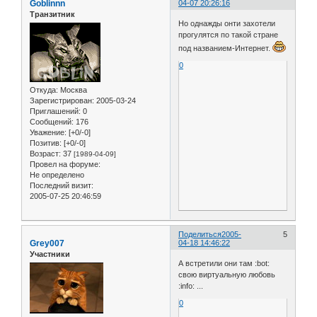
Goblinnn
04-07 20:26:16
Транзитник
Но однажды онти захотели
прогулятся по такой стране
под названием-Интернет.
0
Откуда:
Москва
Зарегистрирован
: 2005-03-24
Приглашений:
0
Сообщений:
176
Уважение:
[+0/-0]
Позитив:
[+0/-0]
Возраст:
37
[1989-04-09]
Провел на форуме:
Не определено
Последний визит:
2005-07-25 20:46:59
Поделиться
2005-
5
Grey007
04-18 14:46:22
Участники
А встретили они там :bot:
свою виртуальную любовь
:info: ...
0