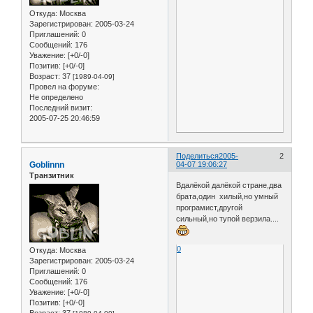
Откуда:
Москва
Зарегистрирован
: 2005-03-24
Приглашений:
0
Сообщений:
176
Уважение:
[+0/-0]
Позитив:
[+0/-0]
Возраст:
37
[1989-04-09]
Провел на форуме:
Не определено
Последний визит:
2005-07-25 20:46:59
Поделиться
2005-
2
Goblinnn
04-07 19:06:27
Транзитник
Вдалёкой далёкой стране,два
брата,один хилый,но умный
програмист,другой
сильный,но тупой верзила....
0
Откуда:
Москва
Зарегистрирован
: 2005-03-24
Приглашений:
0
Сообщений:
176
Уважение:
[+0/-0]
Позитив:
[+0/-0]