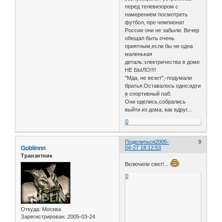
перед телевизором с
намерением посмотреть
футбол, про чемпионат
России они не забыли. Вечер
обещал быть очень
приятным,если бы не одна
маленькая
деталь:электричества в доме
НЕ БЫЛО!!!!
"Мда, не везет",-подумали
братья.Оставалось одно:идти
в спортивный паб.
Они оделись,собрались
выйти из дома, как вдруг...
0
Поделиться
2005-
9
Goblinnn
04-27 18:12:53
Транзитник
Включили свет!...
0
Откуда:
Москва
Зарегистрирован
: 2005-03-24