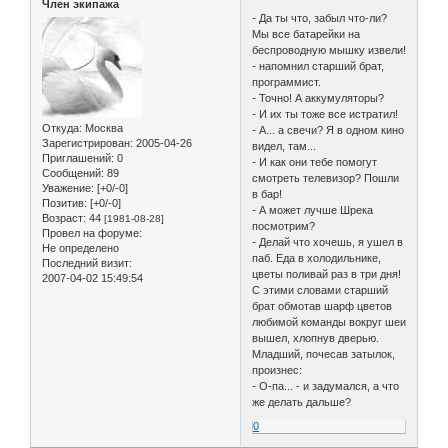
Член экипажа
- Да ты что, забыл что-ли?
Мы все батарейки на
беспроводную мышку извели!
- напомнил старший брат,
программист.
- Точно! А аккумуляторы?
- И их ты тоже все истратил!
Откуда:
Москва
- А... а свечи? Я в одном кино
Зарегистрирован
: 2005-04-26
видел, там...
Приглашений:
0
- И как они тебе помогут
Сообщений:
89
смотреть телевизор? Пошли
Уважение:
[+0/-0]
в бар!
Позитив:
[+0/-0]
- А может лучше Шрека
Возраст:
44
[1981-08-28]
посмотрим?
Провел на форуме:
- Делай что хочешь, я ушел в
Не определено
паб. Еда в холодильнике,
Последний визит:
цветы поливай раз в три дня!
2007-04-02 15:49:54
С этими словами старший
брат обмотав шарф цветов
любимой команды вокруг шеи
вышел, хлопнув дверью.
Младший, почесав затылок,
произнес:
- О-па... - и задумался, а что
же делать дальше?
0