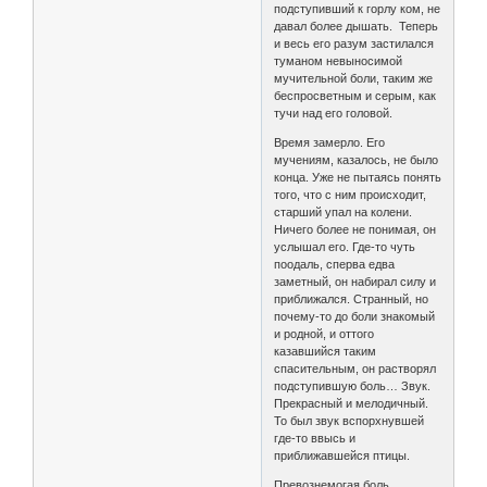
подступивший к горлу ком, не
давал более дышать. Теперь
и весь его разум застилался
туманом невыносимой
мучительной боли, таким же
беспросветным и серым, как
тучи над его головой.
Время замерло. Его
мучениям, казалось, не было
конца. Уже не пытаясь понять
того, что с ним происходит,
старший упал на колени.
Ничего более не понимая, он
услышал его. Где-то чуть
поодаль, сперва едва
заметный, он набирал силу и
приближался. Странный, но
почему-то до боли знакомый
и родной, и оттого
казавшийся таким
спасительным, он растворял
подступившую боль… Звук.
Прекрасный и мелодичный.
То был звук вспорхнувшей
где-то ввысь и
приближавшейся птицы.
Превознемогая боль,