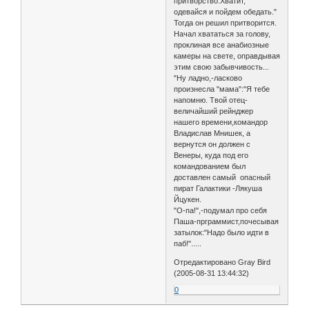
притворство.Хватит,
одевайся и пойдем обедать."
Тогда он решил притворится.
Начал хвататься за голову,
проклиная все анабиозные
камеры на свете, оправдывая
этим свою забывчивость...
"Ну ладно,-ласково
произнесла "мама":"Я тебе
напомню. Твой отец-
величайший рейнджер
нашего времени,командор
Владислав Мнишек, а
вернутся он должен с
Венеры, куда под его
командованием был
доставлен самый опасный
пират Галактики -Лякуша
Йцукен.
"О-па!",-подумал про себя
Паша-прграммист,почесывая
затылок:"Надо было идти в
паб!".....
Отредактировано Gray Bird
(2005-08-31 13:44:32)
0