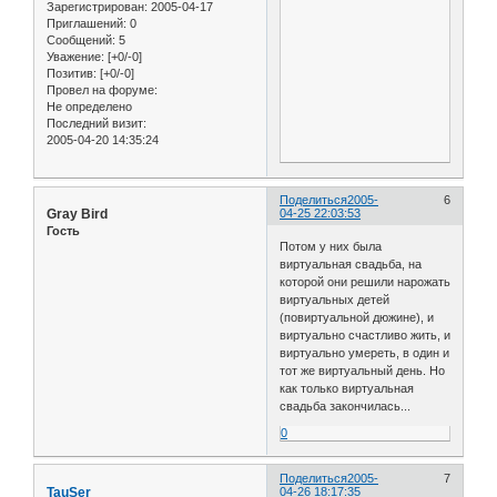
Зарегистрирован
: 2005-04-17
Приглашений:
0
Сообщений:
5
Уважение:
[+0/-0]
Позитив:
[+0/-0]
Провел на форуме:
Не определено
Последний визит:
2005-04-20 14:35:24
Поделиться
2005-
6
Gray Bird
04-25 22:03:53
Гость
Потом у них была
виртуальная свадьба, на
которой они решили нарожать
виртуальных детей
(повиртуальной дюжине), и
виртуально счастливо жить, и
виртуально умереть, в один и
тот же виртуальный день. Но
как только виртуальная
свадьба закончилась...
0
Поделиться
2005-
7
TauSer
04-26 18:17:35