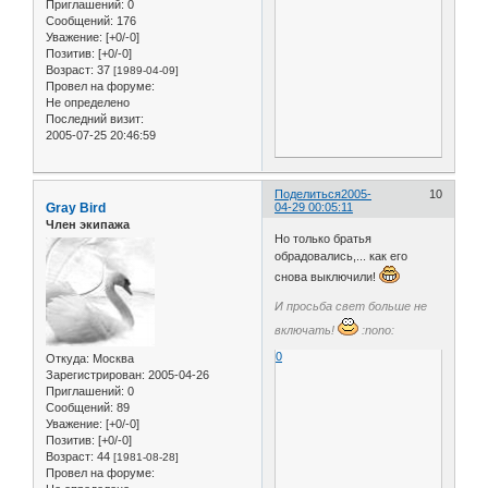
Приглашений:
0
Сообщений:
176
Уважение:
[+0/-0]
Позитив:
[+0/-0]
Возраст:
37
[1989-04-09]
Провел на форуме:
Не определено
Последний визит:
2005-07-25 20:46:59
Поделиться
2005-
10
Gray Bird
04-29 00:05:11
Член экипажа
Но только братья
обрадовались,... как его
снова выключили!
И просьба свет больше не
включать!
:nono:
0
Откуда:
Москва
Зарегистрирован
: 2005-04-26
Приглашений:
0
Сообщений:
89
Уважение:
[+0/-0]
Позитив:
[+0/-0]
Возраст:
44
[1981-08-28]
Провел на форуме: