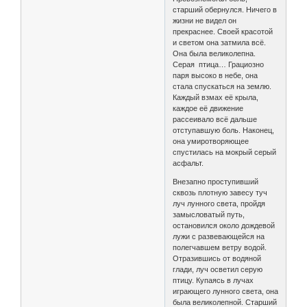
старший обернулся. Ничего в
жизни не видел он
прекраснее. Своей красотой
и светом она затмила всё.
Она была великолепна.
Серая птица… Грациозно
паря высоко в небе, она
стала спускаться на землю.
Каждый взмах её крыла,
каждое её движение
рассеивало всё дальше
отступавшую боль. Наконец,
она умиротворяющее
спустилась на мокрый серый
асфальт.
Внезапно проступивший
сквозь плотную завесу туч
луч лунного света, пройдя
замысловатый путь,
остановился около дождевой
лужи с развевающейся на
полегчавшем ветру водой.
Отразившись от водяной
глади, луч осветил серую
птицу. Купаясь в лучах
играющего лунного света, она
была великолепной. Старший