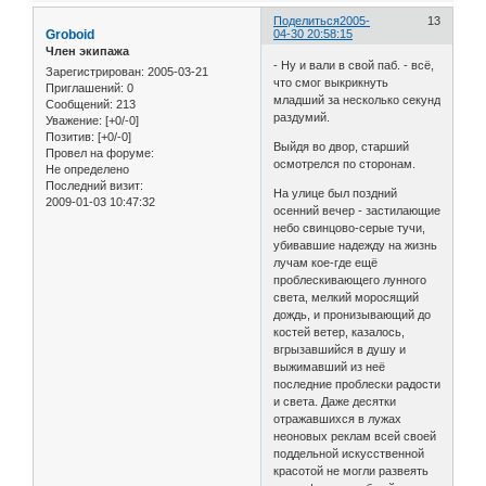
Поделиться
2005-
13
Groboid
04-30 20:58:15
Член экипажа
- Ну и вали в свой паб. - всё,
Зарегистрирован
: 2005-03-21
что смог выкрикнуть
Приглашений:
0
младший за несколько секунд
Сообщений:
213
раздумий.
Уважение:
[+0/-0]
Позитив:
[+0/-0]
Выйдя во двор, старший
Провел на форуме:
осмотрелся по сторонам.
Не определено
Последний визит:
На улице был поздний
2009-01-03 10:47:32
осенний вечер - застилающие
небо свинцово-серые тучи,
убивавшие надежду на жизнь
лучам кое-где ещё
проблескивающего лунного
света, мелкий моросящий
дождь, и пронизывающий до
костей ветер, казалось,
вгрызавшийся в душу и
выжимавший из неё
последние проблески радости
и света. Даже десятки
отражавшихся в лужах
неоновых реклам всей своей
поддельной искусственной
красотой не могли развеять