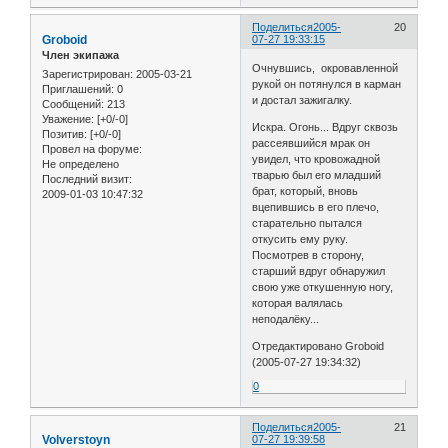
Поделиться
2005-
20
Groboid
07-27 19:33:15
Член экипажа
Очнувшись, окровавленной
Зарегистрирован
: 2005-03-21
рукой он потянулся в карман
Приглашений:
0
и достал зажигалку.
Сообщений:
213
Уважение:
[+0/-0]
Искра. Огонь... Вдруг сквозь
Позитив:
[+0/-0]
рассеявшийся мрак он
Провел на форуме:
увидел, что кровожадной
Не определено
тварью был его младший
Последний визит:
брат, который, вновь
2009-01-03 10:47:32
вцепившись в его плечо,
старательно пытался
откусить ему руку.
Посмотрев в сторону,
старший вдруг обнаружил
свою уже откушенную ногу,
которая валялась
неподалёку...
Отредактировано Groboid
(2005-07-27 19:34:32)
0
Поделиться
2005-
21
Volverstoyn
07-27 19:39:58