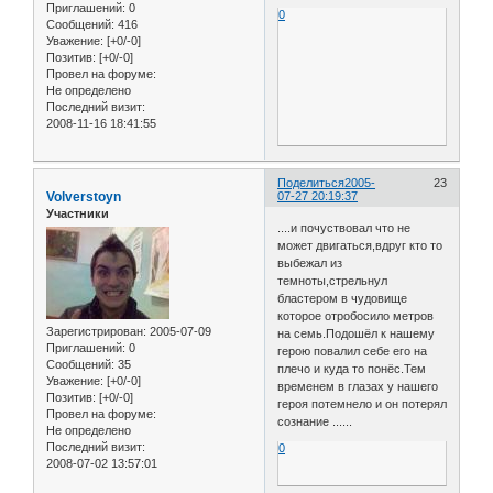
Приглашений:
0
0
Сообщений:
416
Уважение:
[+0/-0]
Позитив:
[+0/-0]
Провел на форуме:
Не определено
Последний визит:
2008-11-16 18:41:55
Поделиться
2005-
23
Volverstoyn
07-27 20:19:37
Участники
....и почуствовал что не
может двигаться,вдруг кто то
выбежал из
темноты,стрельнул
бластером в чудовище
которое отробосило метров
Зарегистрирован
: 2005-07-09
на семь.Подошёл к нашему
Приглашений:
0
герою повалил себе его на
Сообщений:
35
плечо и куда то понёс.Тем
Уважение:
[+0/-0]
временем в глазах у нашего
Позитив:
[+0/-0]
героя потемнело и он потерял
Провел на форуме:
сознание ......
Не определено
Последний визит:
0
2008-07-02 13:57:01