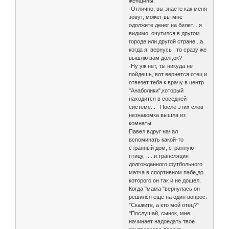
женщины.
-Отлично, вы знаете как меня
зовут, может вы мне
одолжите денег на билет...,я
видимо, очутился в другом
городе или другой стране..,а
когда я вернусь , то сразу же
вышлю вам долг,ок?
-Ну уж нет, ты никуда не
пойдешь, вот вернется отец и
отвезет тебя к врачу в центр
"Анаболики",который
находится в соседней
системе... После этих слов
незнакомка вышла из
комнаты.
Павел вдруг начал
вспоминать какой-то
странный дом, странную
птицу, .....и трансляция
долгожданного футбольного
матча в спортивном пабе,до
которого он так и не дошел.
Когда "мама "вернулась,он
решился еще на один вопрос:
"Скажите, а кто мой отец?"
"Послушай, сынок, мне
начинает надоедать твое