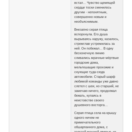
встал… Чувство щемящей
сердце тоски сменилось
другим - непонятным,
совершенно новым и
необъяснимым.
Внезапно серая птица
вспорхнула. Его душа
вырываясь наружу, казалось,
стремглав устремилась за
ней. Он побежал… В одну
бесконечную линию
сливались мрачные мёртвые
городские дома,
мельтешащие прохожие и
снующие туда-сюда
автомобили. Старый шарф
любимой команды уже давно
слетел с шеи, но старший, не
замечаю ничего, продолжал
бежать, купаясь в
неистовстве своего
душевного восторга…
Серая птица села на крышу
одного ничем не
примечательного
обшарпанного дома, с
толстой мощной дверью, из