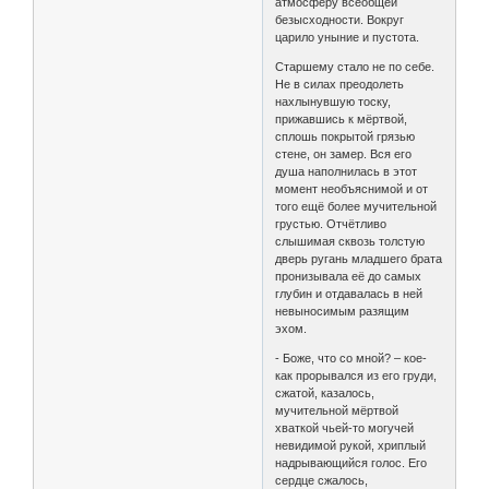
атмосферу всеобщей
безысходности. Вокруг
царило уныние и пустота.
Старшему стало не по себе.
Не в силах преодолеть
нахлынувшую тоску,
прижавшись к мёртвой,
сплошь покрытой грязью
стене, он замер. Вся его
душа наполнилась в этот
момент необъяснимой и от
того ещё более мучительной
грустью. Отчётливо
слышимая сквозь толстую
дверь ругань младшего брата
пронизывала её до самых
глубин и отдавалась в ней
невыносимым разящим
эхом.
- Боже, что со мной? – кое-
как прорывался из его груди,
сжатой, казалось,
мучительной мёртвой
хваткой чьей-то могучей
невидимой рукой, хриплый
надрывающийся голос. Его
сердце сжалось,