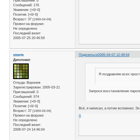
Приглашений:
0
Сообщений:
176
Уважение:
[+0/-0]
Позитив:
[+0/-0]
Возраст:
37
[1989-04-09]
Провел на форуме:
Не определено
Последний визит:
2005-07-25 20:46:59
storm
Поделиться
2005-04-07 12:49:54
Дипломат
Я поздравляю всех просто
Откуда:
Воронеж
Зарегистрирован
: 2005-03-21
Запроси восстановление пароля
Приглашений:
0
Сообщений:
574
Уважение:
[+0/-0]
Позитив:
[+0/-0]
Всё, я написал, а потом вспомнил. Эх
Возраст:
37
[1989-06-06]
Провел на форуме:
0
Не определено
Последний визит:
2008-07-24 14:46:04