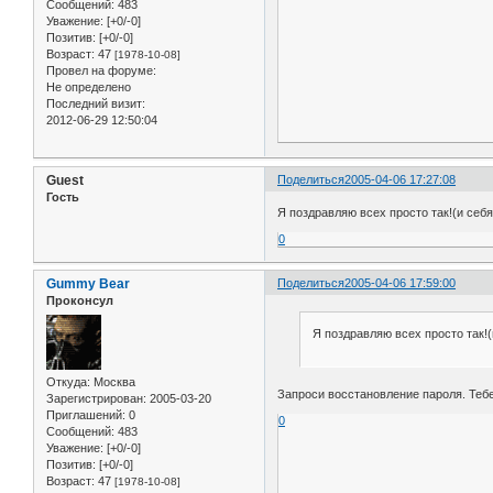
Сообщений:
483
Уважение:
[+0/-0]
Позитив:
[+0/-0]
Возраст:
47
[1978-10-08]
Провел на форуме:
Не определено
Последний визит:
2012-06-29 12:50:04
Guest
Поделиться
2005-04-06 17:27:08
Гость
Я поздравляю всех просто так!(и себя
0
Gummy Bear
Поделиться
2005-04-06 17:59:00
Проконсул
Я поздравляю всех просто так!(
Откуда:
Москва
Запроси восстановление пароля. Тебе
Зарегистрирован
: 2005-03-20
Приглашений:
0
0
Сообщений:
483
Уважение:
[+0/-0]
Позитив:
[+0/-0]
Возраст:
47
[1978-10-08]