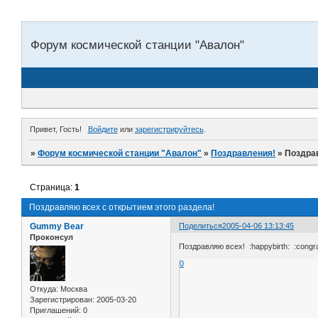
Форум космической станции "Авалон"
Привет, Гость!
Войдите
или
зарегистрируйтесь
.
»
Форум космической станции "Авалон"
»
Поздравления!
»
Поздрав
Страница:
1
Поздравляю всех с открытием этого раздела!
Gummy Bear
Поделиться
2005-04-06 13:13:45
Проконсул
Поздравляю всех! :happybirth: :congrat
0
Откуда:
Москва
Зарегистрирован
: 2005-03-20
Приглашений:
0