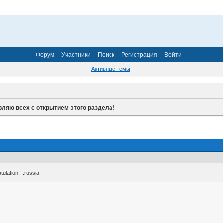
Форум
Участники
Поиск
Регистрация
Войти
Активные темы
ляю всех с открытием этого раздела!
ulation: :russia: