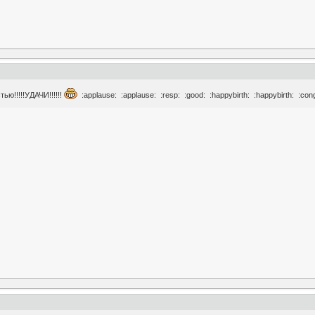
ью!!!!!УДАЧИ!!!!!!
:applause: :applause: :resp: :good: :happybirth: :happybirth: :congra