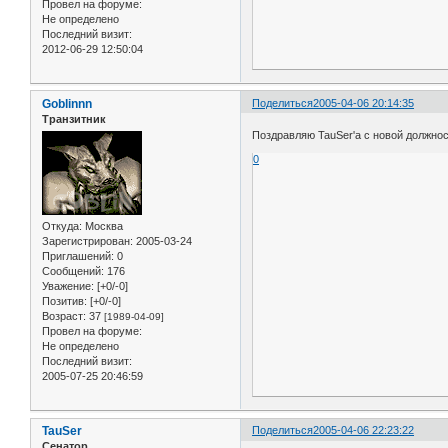
Провел на форуме:
Не определено
Последний визит:
2012-06-29 12:50:04
Goblinnn
Поделиться
2005-04-06 20:14:35
Транзитник
Поздравляю TauSer'a с новой должност
0
Откуда:
Москва
Зарегистрирован
: 2005-03-24
Приглашений:
0
Сообщений:
176
Уважение:
[+0/-0]
Позитив:
[+0/-0]
Возраст:
37
[1989-04-09]
Провел на форуме:
Не определено
Последний визит:
2005-07-25 20:46:59
TauSer
Поделиться
2005-04-06 22:23:22
Сенатор