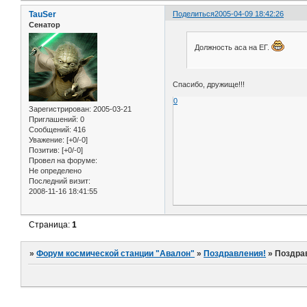
TauSer
Поделиться
2005-04-09 18:42:26
Сенатор
Должность аса на ЕГ.
Спасибо, дружище!!!
0
Зарегистрирован
: 2005-03-21
Приглашений:
0
Сообщений:
416
Уважение:
[+0/-0]
Позитив:
[+0/-0]
Провел на форуме:
Не определено
Последний визит:
2008-11-16 18:41:55
Страница:
1
»
Форум космической станции "Авалон"
»
Поздравления!
»
Поздрав