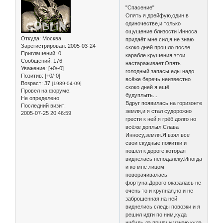
"Спасение"
Опять я дрейфую,один в
одиночестве,и только
ощущение близости Инноса
Откуда:
Москва
придаёт мне сил,я не знаю
Зарегистрирован
: 2005-03-24
скоко дней прошло после
Приглашений:
0
карабле крушения,этои
Сообщений:
176
настараживает.Опять
Уважение:
[+0/-0]
голодный,запасы еды надо
Позитив:
[+0/-0]
всёже беречь,неизвестно
Возраст:
37
[1989-04-09]
скоко дней я ещё
Провел на форуме:
будуплыть...
Не определено
Вдруг появилась на горизонте
Последний визит:
земля,и я стал судорожно
2005-07-25 20:46:59
грести к ней,я грёб долго но
всёже доплыл.Слава
Инносу,земля.Я взял все
свои скудные пожитки и
пошёл к дороге,которая
виднелась неподалёку.Иногда
и ко мне лицом
поворачивалась
фортуна.Дорого оказалась не
очень то и крупная,но и не
заброшенная,на ней
виднелись следы повозки и я
решил идти по ним,куда
нибудь да приду и узнаю куда