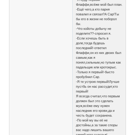
Флаффи,всёже мой был план.
-Ещё чего,а кто парня
повалил и связал?А Сар!Ты
бы его в жизни не поборол
бы.
-Что койоты добычу не
поделите??-спросил я.
-Если хочешь быть в
доле,тогда будешь
последний!-ответил
Флаффи,он из них двоих был
самым,как я
понял,сильным,но тупым как
падальщик или кротокрыс.
-Только я первый!-бысто
пробубнил Сар.
-Я те устрою первый!Лучше
пустбь он нас рассудит,кто
первый!
Я всегда считал,что первым
должен был это сделать
муж,всёже ему нужен
наследник его крови,да и
честь будет сохранена.
-По мой му вы её не
достойны,а за такие споры
вас надо лишить вашего
семей ного счастья!