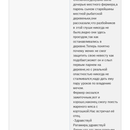
дочерью местного фермера,а
парень сыном старейшины
местной рыбатской
деревеньки,они
рассказали,что разбойников
в этой глуши никогда не
было,видно они здесь
проездом,так как
останавливались в
деревне.Теперь понятно
почему жених не смог
защитить свою невесту как
подобает,может он и слыл
первым парнем на
деревне,но с реальной
опастностью никогда не
сталкивался,надо дать ему
пару уроков по владению
мечом.
Фермер окозался
зажиточным,вот и
хорошо,наконец смогу поесть
жареного мяса с
кортошкой.Нас встречал её
отец.
-Здравствуй
Ратамира,здравствуй
Дарин,что этс твои платьем