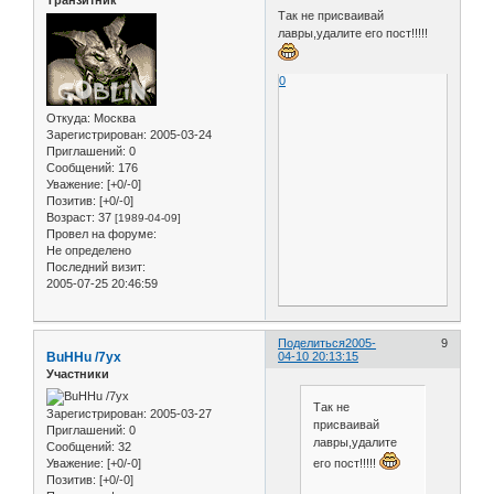
Транзитник
Так не присваивай
лавры,удалите его пост!!!!!
0
Откуда:
Москва
Зарегистрирован
: 2005-03-24
Приглашений:
0
Сообщений:
176
Уважение:
[+0/-0]
Позитив:
[+0/-0]
Возраст:
37
[1989-04-09]
Провел на форуме:
Не определено
Последний визит:
2005-07-25 20:46:59
Поделиться
2005-
9
BuHHu /7yx
04-10 20:13:15
Участники
Так не
Зарегистрирован
: 2005-03-27
присваивай
Приглашений:
0
лавры,удалите
Сообщений:
32
Уважение:
[+0/-0]
его пост!!!!!
Позитив:
[+0/-0]