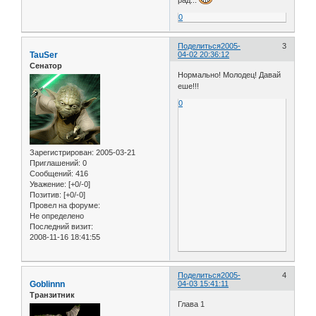
0
Поделиться
2005-
3
TauSer
04-02 20:36:12
Сенатор
Нормально! Молодец! Давай
еше!!!
0
Зарегистрирован
: 2005-03-21
Приглашений:
0
Сообщений:
416
Уважение:
[+0/-0]
Позитив:
[+0/-0]
Провел на форуме:
Не определено
Последний визит:
2008-11-16 18:41:55
Поделиться
2005-
4
Goblinnn
04-03 15:41:11
Транзитник
Глава 1