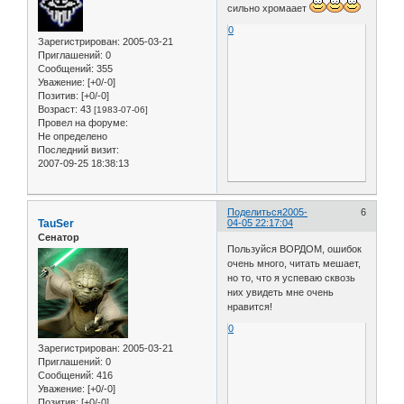
сильно хромаает
0
Зарегистрирован
: 2005-03-21
Приглашений:
0
Сообщений:
355
Уважение:
[+0/-0]
Позитив:
[+0/-0]
Возраст:
43
[1983-07-06]
Провел на форуме:
Не определено
Последний визит:
2007-09-25 18:38:13
Поделиться
2005-
6
TauSer
04-05 22:17:04
Сенатор
Пользуйся ВОРДОМ, ошибок
очень много, читать мешает,
но то, что я успеваю сквозь
них увидеть мне очень
нравится!
0
Зарегистрирован
: 2005-03-21
Приглашений:
0
Сообщений:
416
Уважение:
[+0/-0]
Позитив:
[+0/-0]