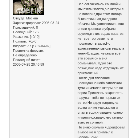
Все согласились со мной и
мы взяли золото,а в шторм я
не поверил,при этом погода
Откуда:
Москва
была отличная,ни одного
Зарегистрирован
: 2005-03-24
облачка.Мы успокоились,все
Приглашений:
0
сняли доспехи и убрали
Сообщений:
176
оружие,в этих водах пиратов
Уважение:
[+0/-0]
нет все торговые пути
Позитив:
[+0/-0]
пролегают в дали.Но
Возраст:
37
[1989-04-09]
единственная мысль терзала
Провел на форуме:
меня-Ксардас неужели всё
Не определено
это время он меня
Последний визит:
обманывал!Ладно это
2005-07-25 20:46:59
позже,мне надо отдохнуть от
приключений.
После дня плавания
неожиданно небо заволокли
тучи и начался шторм,а я не
верил.Пришлось закреплять
паруса,чтобы не порвал их
ветер.Но вдруг нагрянула
волна и я не удержался и
упал в воду,я увидел полено
и уцепился,видно его смыло
вместе со мной...
Не знаю сколько я дрейфовал
в море,но я приплыл к
небольшому