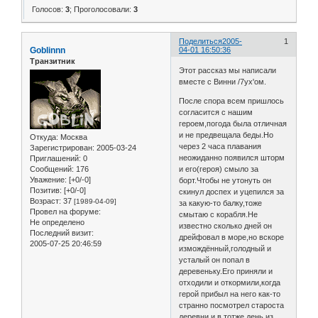
Голосов:
3
;
Проголосовали:
3
Поделиться
2005-
1
Goblinnn
04-01 16:50:36
Транзитник
Этот рассказ мы написали
вместе с Винни /7ух'ом.
После спора всем пришлось
согласится с нашим
героем,погода была отличная
и не предвещала беды.Но
Откуда:
Москва
через 2 часа плавания
Зарегистрирован
: 2005-03-24
неожиданно появился шторм
Приглашений:
0
Сообщений:
176
и его(героя) смыло за
Уважение:
[+0/-0]
борт.Чтобы не утонуть он
Позитив:
[+0/-0]
скинул доспех и уцепился за
Возраст:
37
[1989-04-09]
за какую-то балку,тоже
Провел на форуме:
смытаю с корабля.Не
Не определено
известно сколько дней он
Последний визит:
дрейфовал в море,но вскоре
2005-07-25 20:46:59
измождённый,голодный и
усталый он попал в
деревеньку.Его приняли и
отходили и откормили,когда
герой прибыл на него как-то
странно посмотрел староста
деревни и в тотже день из