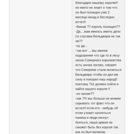
благодаря нашему королю!!
но никто не знает о том что
он был похищен уже 2
месяца назад и беследно
исчез!!
-Ккккак ?? король похищен??
-Да....вам имеось иметь дело
со слугами Бельджара не так
ли??
-ну да...
-так вот ... мы имеем
подазрения что где то в лесу
около Северного королевства
есть ихнее логово, говорят
что Северяне стали молиться
Бельджару чтобы он дал им
силу и покорил наш народ!!
поетому ТЫ должен пойти и
найти нашего короля !!
-но зачем??
-как ?!!! мы больше не можем
скрывать тот факт что он
исчез!! если кто - нибудь об
етом узнает начнеться
паника и люди начнут
бояться, наша армия не
сможет быть без короля так
как он был великим