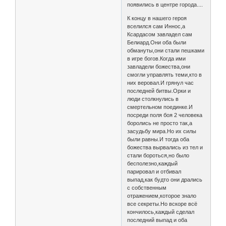
появились в центре города....
К концу в нашего героя
вселился сам Иннос,а
Ксардасом завладел сам
Белиард.Они оба были
обмануты,они стали пешками
в игре богов.Когда ими
завладели божества,они
смогли управлять теми,кто в
них веровал.И грянул час
последней битвы.Орки и
люди столкнулись в
смертельном поединке.И
посреди поля боя 2 человека
боролись не просто так,а
засудьбу мира.Но их силы
были равны.И тогда оба
божества вырвались из тел и
стали бороться,но было
бесполезно,каждый
парировал и отбивал
выпад,как будто они дрались
с собственным
отражением,которое знало
все секреты.Но вскоре всё
кончилось,каждый сделал
последний выпад и оба