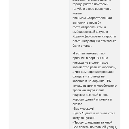
города улетел почтовый
голубь и скоро вернулся с
новым
письмом.Старостаобещал
выполнить прозьбу
гостя,отправить его на
рыболоветской шхуне в
Хоринис(по словам старосты
плыть недолго).Но это только
были слова...
И вот вы наконец таки
прибыли в порт. Вы еще
никогда не видели такое
количества разных кораблей,
а что вам еще следововало
ожидать - это ведь не
колония и не Хоринис ! Вы
только вышли с корабельного
трапа как вдруг к вам
подожел высокий очень
хорошо одетый мужчина и
сказал:
-Вас уже ждут!
-Где ? Я даже и не знал что я
кому то нужен !
-Прошу следовать за мной
Вас повели по главной улицы,