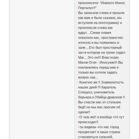
произнесите: "Инвекто Иннос
Порталус!!"
Вы записали слова и прошли
как вам и было сказано, вы
вступили на пентограмму и
произнесли слова как
вдруг....Синие пламя
охватило вас, пространство
изчезло и вы появились в
зале....Ето был просторный
зал в котором на троне сидел
Маг....Это он!!! Властелин
Магов Огня - Иносуюм!!! Вы
покланились перед ним и
только вы хотели задать
вопрос как...
-Конечно же !! Знаменитость
наших дней !!! Каратель
Спящего, уничожитель
борьера и Убийца драконов !!
Вы спасли нас от стольких
бед!! но мы вас просим об
одном!!
-О чем же!! и вообще что тут
происходит!!
-ты видишь что нас город
процветает и наше страна
становиться сильней,