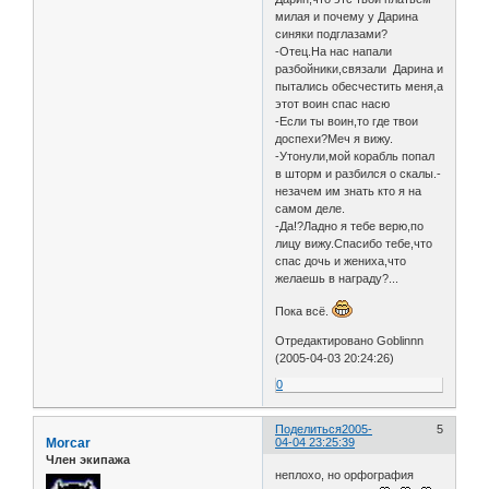
милая и почему у Дарина
синяки подглазами?
-Отец.На нас напали
разбойники,связали Дарина и
пытались обесчестить меня,а
этот воин спас насю
-Если ты воин,то где твои
доспехи?Меч я вижу.
-Утонули,мой корабль попал
в шторм и разбился о скалы.-
незачем им знать кто я на
самом деле.
-Да!?Ладно я тебе верю,по
лицу вижу.Спасибо тебе,что
спас дочь и жениха,что
желаешь в награду?...
Пока всё.
Отредактировано Goblinnn
(2005-04-03 20:24:26)
0
Поделиться
2005-
5
Morcar
04-04 23:25:39
Член экипажа
неплохо, но орфография