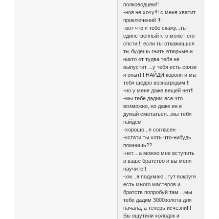
полководцем!!
-ноя не хочу!!! с меня хватит
приключений !!!
-вот что я тебе скажу...ты
единственный кто может его
спсти !! если ты откажишься
ты будешь гнить втюрьме и
никто от тудва тебя не
выпустит ...у тебя есть связи
и опыт!!! НАЙДИ короля и мы
тебя щедро вознагродим !!
-но у меня даже вещей нет!!
-мы тебе дадим все что
возможно, но даже ин е
думай смотаться...мы тебя
найдем
-хорошо...я согласен
-кстати ты хоть что-нибудь
помнишь??
-нет....а можно мне вступить
в ваше братство и вы меня
научите!!
-хм...я подумаю...тут вокруге
есть много мастеров и
братств попробуй там ...мы
тебе дадим 3000золота для
начала, а теперь исчезни!!!
Вы ощутили холодок и