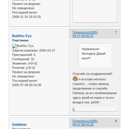
Провел на форуме:
Не определено
Последний визит:
2008-11-16 18:41:55
Поделиться
2005-
7
BuHHu /7yx
04-07 00:42:27
Участники
Нормально!
Зарегистрирован
: 2005-03-27
Молодец! Давай
Приглашений:
0
еше!!!
Сообщений:
32
Уважение:
[+0/-0]
Позитив:
[+0/-0]
Провел на форуме:
Спасибо за поздравления!!
Не определено
я всетаки неплохо
Последний визит:
стрался.....скоро напишу
2005-07-09 00:20:38
продолжение и спасибо
Гоблину за его опобликование
здесь моей истории и за его
вклад в нее :ph34r:
0
Поделиться
2005-
8
Goblinnn
04-07 00:44:18