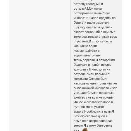
острову,голодный и
усталый.Мои силы
потдерживал лишь "Глаз
инноса".Я начал бродить по
берегу и вдруг заметил
шлюпку она была целая и
скелет лежавший в ней был
тоже цел,только утыкан весь
стрелами.В шлюпке были
кое-какие вещи
лук,мечь,фляги с
водой,палаточная
ткань,верёвки.Я похоронил
бедолагу и пошёл искать
еду,слава Инносу,что на
острове были пальмы с
кокосами.Остров был
настолько мал,что на нём не
было никакой живности и это
утешало.Спустя несколько
дней во сне ко мне пришёл
Иннос и сказал,что пора в
путь,он мнне укажет
дорогу.Исобрался в путь.Я
незнаю сколько дней я
плыл,но в скоре появилась
земля.Я этому был очень
рад...