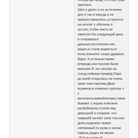
приплыл.
Шёл я долго и по истечении
дня я так и никуда и не
пришёл,пришлось устроится
на ночлег у обочины в
кустах,чтобы никто не
заметил.На следующий день
я отправился
дальше,постепенно лес
редел,и стали виднеться
поля,значитит скоро деревня.
Вдруг я услышал крики
впереди,они похоже были
женские.Я ,не смотря на
голод,побежал вперёд.Пере
до мной открылась не очень
прия тная картина.Двое
мужиков,в кожаных куртках с
с
металическимибляхами,такие
бывают у воров и мелких
разбойников,стояли над
девушкой и спорили кто
первыёй начнёт своё гнусное
дело,недалеко лежал
связанный по руам и ногам
парень,видно её жених.
-Я буду первый