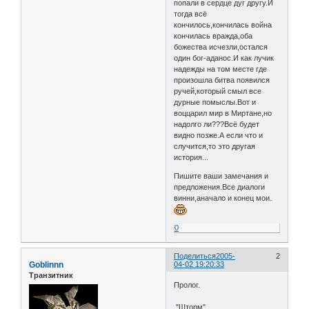
попали в сердце дуг другу.И
тогда всё
кончилось,кончилась война
кончилась вражда,оба
божества исчезли,остался
один бог-аданос.И как лучик
надежды на том месте где
произошла битва появился
ручей,который смыл все
дурные помыслы.Вот и
воццарил мир в Миртане,но
надолго ли???Всё будет
видно позже.А если что и
случится,то это другая
история...
Пишите ваши замечания и
предложения.Все диалоги
винни,аначало и конец мои.
0
Поделиться
2005-
2
Goblinnn
04-02 19:20:33
Транзитник
Пролог.
"Шторм"