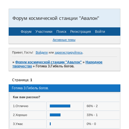
Форум космической станции "Авалон"
Форум
Участники
Поиск
Регистрация
Войти
Активные темы
Привет, Гость!
Войдите
или
зарегистрируйтесь
.
»
Форум космической станции "Авалон"
»
Народное
творчество
»
Готика 3.Гибель богов.
Страница:
1
Готика 3.Гибель богов.
Как вам рассказ?
1.Отлично
66% - 2
2.Хорошо
33% - 1
3.Ужас
0% - 0