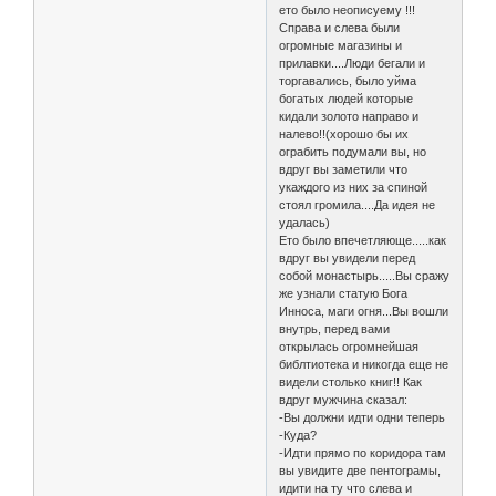
ето было неописуему !!!
Справа и слева были
огромные магазины и
прилавки....Люди бегали и
торгавались, было уйма
богатых людей которые
кидали золото направо и
налево!!(хорошо бы их
ограбить подумали вы, но
вдруг вы заметили что
укаждого из них за спиной
стоял громила....Да идея не
удалась)
Ето было впечетляюще.....как
вдруг вы увидели перед
собой монастырь.....Вы сражу
же узнали статую Бога
Инноса, маги огня...Вы вошли
внутрь, перед вами
открылась огромнейшая
библтиотека и никогда еще не
видели столько книг!! Как
вдруг мужчина сказал:
-Вы должни идти одни теперь
-Куда?
-Идти прямо по коридора там
вы увидите две пентограмы,
идити на ту что слева и