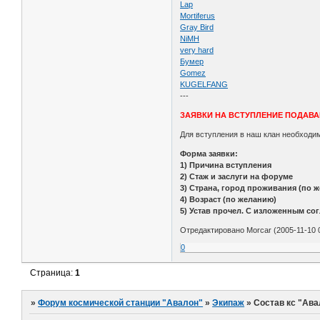
Lap
Mortiferus
Gray Bird
NiMH
very hard
Бумер
Gomez
KUGELFANG
---
ЗАЯВКИ НА ВСТУПЛЕНИЕ ПОДАВА
Для вступления в наш клан необход
Форма заявки:
1) Причина вступления
2) Стаж и заслуги на форуме
3) Страна, город проживания (по 
4) Возраст (по желанию)
5) Устав прочел. C изложенным сог
Отредактировано Morcar (2005-11-10 0
0
Страница:
1
»
Форум космической станции "Авалон"
»
Экипаж
»
Состав кс "Ава