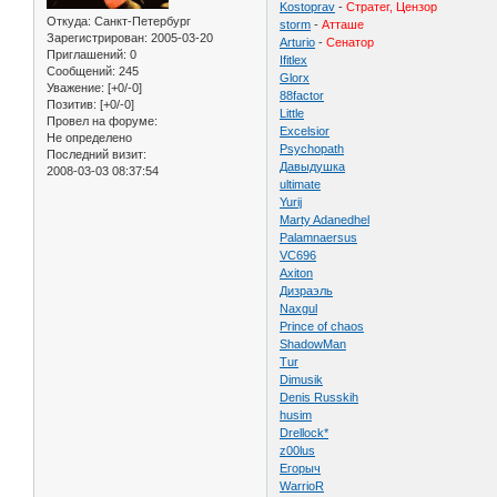
Kostoprav
-
Стратег, Цензор
Откуда:
Санкт-Петербург
storm
-
Атташе
Зарегистрирован
: 2005-03-20
Arturio
-
Сенатор
Приглашений:
0
Ifitlex
Сообщений:
245
Glorx
Уважение:
[+0/-0]
88factor
Позитив:
[+0/-0]
Little
Провел на форуме:
Excelsior
Не определено
Psychopath
Последний визит:
Давыдушка
2008-03-03 08:37:54
ultimate
Yurij
Marty Adanedhel
Palamnaersus
VC696
Axiton
Дизраэль
Naxgul
Prince of chaos
ShadowMan
Tur
Dimusik
Denis Russkih
husim
Drellock*
z00lus
Егорыч
WarrioR