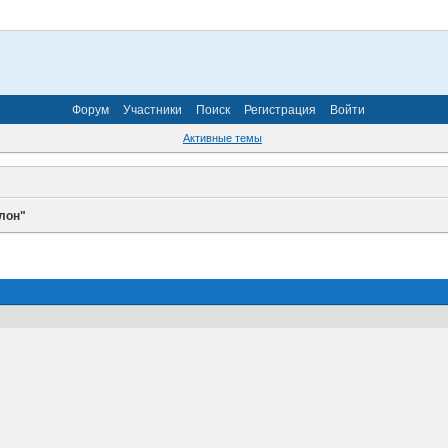
Форум
Участники
Поиск
Регистрация
Войти
Активные темы
лон"