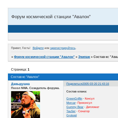
Форум космической станции "Авалон"
Привет, Гость!
Войдите
или
зарегистрируйтесь
.
»
Форум космической станции "Авалон"
»
Экипаж
»
Состав кс "Ава
Страница:
1
Состав кс "Авалон"
Давыдушка
Поделиться
2005-03-20 21:43:16
Посол NWA. Созидатель форума.
Состав клана:
GreenGriffin
-
Консул
Morcar
-
Проконсул
Gummy Bear
-
Дипломат
TauSer
-
Сенатор
Groboid