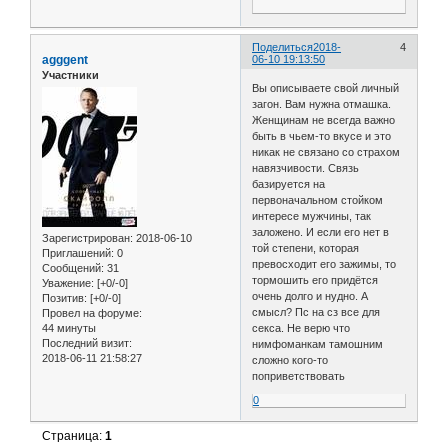
Поделиться
2018-
4
agggent
06-10 19:13:50
Участники
Вы описываете свой личный
загон. Вам нужна отмашка.
Женщинам не всегда важно
быть в чьем-то вкусе и это
никак не связано со страхом
навязчивости. Связь
базируется на
первоначальном стойком
интересе мужчины, так
заложено. И если его нет в
Зарегистрирован
: 2018-06-10
той степени, которая
Приглашений:
0
превосходит его зажимы, то
Сообщений:
31
тормошить его придётся
Уважение:
[+0/-0]
очень долго и нудно. А
Позитив:
[+0/-0]
смысл? Пс на сз все для
Провел на форуме:
44 минуты
секса. Не верю что
Последний визит:
нимфоманкам тамошним
2018-06-11 21:58:27
сложно кого-то
поприветствовать
0
Страница:
1