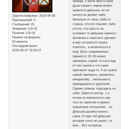
правда. У меня просто крик
души назрел, парню может
нравится девушка, но он
ничего не делает либо
Зарегистрирован
: 2018-06-06
банально от лени, либо от
Приглашений:
0
страха, что его пошлют, либо
Сообщений:
25
Уважение:
[+0/-0]
оттого, что просто не
Позитив:
[+0/-0]
успевает тк девушки намного
Провел на форуме:
активнее и сами все сделают
54 минуты
а ему останется только
Последний визит:
ответить.. и включиться в
2018-06-07 16:50:27
игру. Всех современных
парней от 20-30 нужно
завлекать самой. А я все жду
от них шагов и что сами
пригласят куда-то. А их нужно
самой завлекать, проявлять
инициативу... написывать,
прикидываться дурочкой.
Одним словом, подсадить на
себя. Завести мотор...) а
потом он вовлечется сам
того не замечая и привет,
серьёзные отношения... но
Девушка должна начать
сама. И горе той девушке
которая этого не умеет, т.е
мне... Вот потеряла