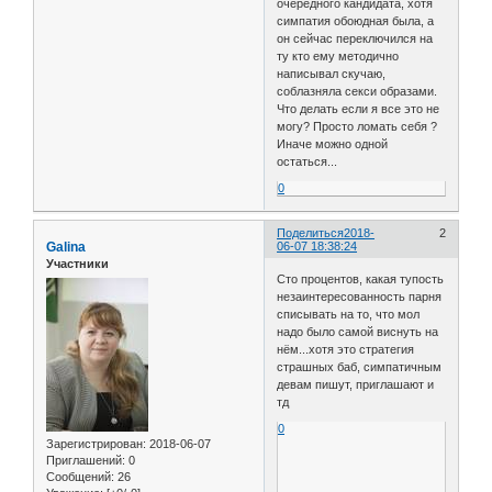
очередного кандидата, хотя
симпатия обоюдная была, а
он сейчас переключился на
ту кто ему методично
написывал скучаю,
соблазняла секси образами.
Что делать если я все это не
могу? Просто ломать себя ?
Иначе можно одной
остаться...
0
Поделиться
2018-
2
Galina
06-07 18:38:24
Участники
Сто процентов, какая тупость
незаинтересованность парня
списывать на то, что мол
надо было самой виснуть на
нём...хотя это стратегия
страшных баб, симпатичным
девам пишут, приглашают и
тд
0
Зарегистрирован
: 2018-06-07
Приглашений:
0
Сообщений:
26