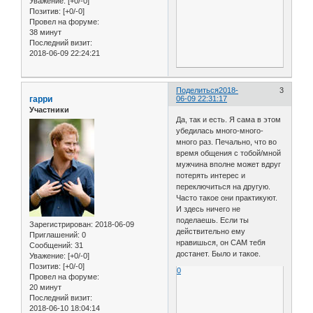
Уважение:
[+0/-0]
Позитив:
[+0/-0]
Провел на форуме:
38 минут
Последний визит:
2018-06-09 22:24:21
Поделиться
2018-
3
гарри
06-09 22:31:17
Участники
Да, так и есть. Я сама в этом
убедилась много-много-
много раз. Печально, что во
время общения с тобой/мной
мужчина вполне может вдруг
потерять интерес и
переключиться на другую.
Часто такое они практикуют.
И здесь ничего не
поделаешь. Если ты
Зарегистрирован
: 2018-06-09
действительно ему
Приглашений:
0
нравишься, он САМ тебя
Сообщений:
31
достанет. Было и такое.
Уважение:
[+0/-0]
Позитив:
[+0/-0]
0
Провел на форуме:
20 минут
Последний визит:
2018-06-10 18:04:14