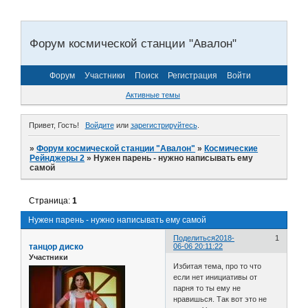
Форум космической станции "Авалон"
Форум
Участники
Поиск
Регистрация
Войти
Активные темы
Привет, Гость!
Войдите
или
зарегистрируйтесь
.
»
Форум космической станции "Авалон"
»
Космические
Рейнджеры 2
»
Нужен парень - нужно написывать ему
самой
Страница:
1
Нужен парень - нужно написывать ему самой
Поделиться
2018-
1
танцор диско
06-06 20:11:22
Участники
Избитая тема, про то что
если нет инициативы от
парня то ты ему не
нравишься. Так вот это не