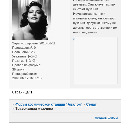
девушек. Они живут так, как
считают нужным.
Неудивительно, что и
мужчины живут, как считают
нужным. Девушки никому не
должны, соответственно и им
никто не должен.
0
Зарегистрирован
: 2018-06-11
Приглашений:
0
Сообщений:
23
Уважение:
[+0/-0]
Позитив:
[+0/-0]
Провел на форуме:
36 минут
Последний визит:
2018-06-12 16:35:16
Страница:
1
»
Форум космической станции "Авалон"
»
Сенат
»
Травоядный мужчина
создать форум