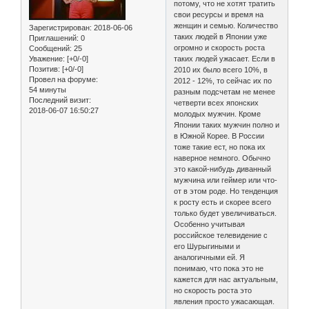
потому, что не хотят тратить
свои ресурсы и время на
женщин и семью. Количество
Зарегистрирован
: 2018-06-06
таких людей в Японии уже
Приглашений:
0
огромно и скорость роста
Сообщений:
25
Уважение:
[+0/-0]
таких людей ужасает. Если в
Позитив:
[+0/-0]
2010 их было всего 10%, в
Провел на форуме:
2012 - 12%, то сейчас их по
54 минуты
разным подсчетам не менее
Последний визит:
четверти всех японских
2018-06-07 16:50:27
молодых мужчин. Кроме
Японии таких мужчин полно и
в Южной Корее. В России
тоже такие ест, но пока их
наверное немного. Обычно
это какой-нибудь диванный
мужчина или геймер или что-
от в этом роде. Но тенденция
к росту есть и скорее всего
только будет увеличиваться.
Особенно учитывая
российское телевидение с
его Шурыгиными и
аналогичными ей. Я
понимаю, что пока это не
кажется для нас актуальным,
но скорость роста это
явления просто ужасающая.