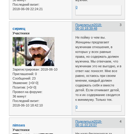
Последний визит:
0
2018-06-09 22:24:21
Поделиться
2018-
3
сириец
06-10 18:39:48
Участники
Не пойму о чем вы.
Женщины предлагают
мужчинам отношения, в
которых у всех равные
права, но содержать должен
мужчина. Мы отвечаем, что
мужчинам это не выгодно, и в
Зарегистрирован
: 2018-06-10
ответ нас поносят. Мне все
Приглашений:
0
равно, остаюсь при своем
Сообщений:
23
мнении, каждый должен
Уважение:
[+0/-0]
содержать себя и вместе
Позитив:
[+0/-0]
детей. Если отнимают детей,
Провел на форуме:
то и их содержание сводится
36 минут
к минимуму. Только тек.
Последний визит:
2018-06-10 18:42:10
0
Поделиться
2018-
4
nimses
06-11 22:24:07
Участники
Не надо беспокоится за