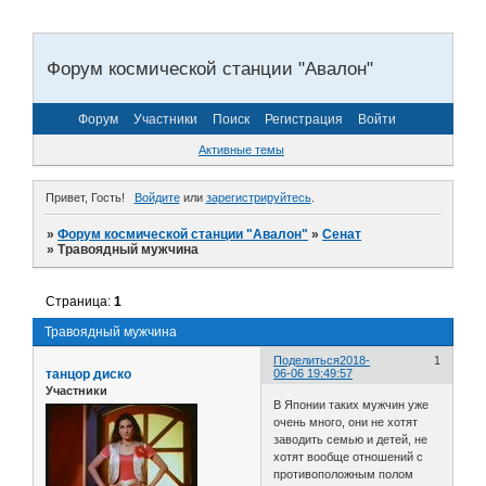
Форум космической станции "Авалон"
Форум
Участники
Поиск
Регистрация
Войти
Активные темы
Привет, Гость!
Войдите
или
зарегистрируйтесь
.
»
Форум космической станции "Авалон"
»
Сенат
»
Травоядный мужчина
Страница:
1
Травоядный мужчина
Поделиться
2018-
1
танцор диско
06-06 19:49:57
Участники
В Японии таких мужчин уже
очень много, они не хотят
заводить семью и детей, не
хотят вообще отношений с
противоположным полом