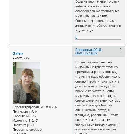
Если не верите мне, то сами
наберите в поисковике
словосочетание травоядные
мужчины. Как с этим
бороться, что делать нам -
женщинам, чтобы остановить
эту заразу?
0
Поделиться
2018-
2
Galina
06-07 19:18:59
Участники
В том-то и дело, что эти
мужчины не тратят столько
времени на работу потому,
что им не надо обеспечивать
семью. Не хотят они тратить
деньги на женщин и детей
вообще не хотят. И наши
мужчины тоже не хотят, на
самом деле, именно поэтому
опасность и для России
Зарегистрирован
: 2018-06-07
очень велика. автор, я
Приглашений:
0
женщина, россиянка. и тоже
Сообщений:
26
не хочу тратить на эту
Уважение:
[+0/-0]
ерунду свои время и деньги.
Позитив:
[+0/-0]
и очень понимаю японских
Провел на форуме:
38 минут
мужчин.