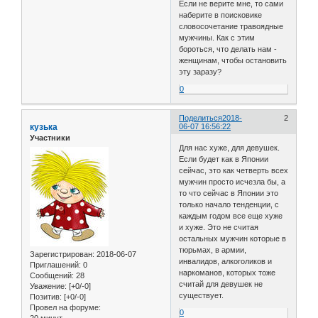
Если не верите мне, то сами
наберите в поисковике
словосочетание травоядные
мужчины. Как с этим
бороться, что делать нам -
женщинам, чтобы остановить
эту заразу?
0
Поделиться
2018-
2
кузька
06-07 16:56:22
Участники
Для нас хуже, для девушек.
Если будет как в Японии
сейчас, это как четверть всех
мужчин просто исчезла бы, а
то что сейчас в Японии это
только начало тенденции, с
каждым годом все еще хуже
и хуже. Это не считая
остальных мужчин которые в
тюрьмах, в армии,
Зарегистрирован
: 2018-06-07
инвалидов, алкоголиков и
Приглашений:
0
наркоманов, которых тоже
Сообщений:
28
считай для девушек не
Уважение:
[+0/-0]
существует.
Позитив:
[+0/-0]
Провел на форуме:
0
20 минут