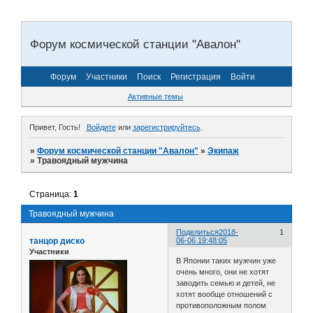
Форум космической станции "Авалон"
Форум
Участники
Поиск
Регистрация
Войти
Активные темы
Привет, Гость!
Войдите
или
зарегистрируйтесь
.
»
Форум космической станции "Авалон"
»
Экипаж
»
Травоядный мужчина
Страница:
1
Травоядный мужчина
Поделиться
2018-
1
танцор диско
06-06 19:48:05
Участники
В Японии таких мужчин уже
очень много, они не хотят
заводить семью и детей, не
хотят вообще отношений с
противоположным полом