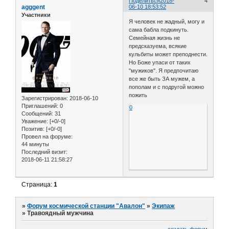
Поделиться
2018-
4
agggent
06-10 18:53:52
Участники
Я человек не жадный, могу и
сама бабла подкинуть.
Семейная жизнь не
предсказуема, всякие
кульбиты может преподнести.
Но Боже упаси от таких
"мужиков". Я предпочитаю
все же быть ЗА мужем, а
пополам и с подругой можно
пожить
Зарегистрирован
: 2018-06-10
Приглашений:
0
0
Сообщений:
31
Уважение:
[+0/-0]
Позитив:
[+0/-0]
Провел на форуме:
44 минуты
Последний визит:
2018-06-11 21:58:27
Страница:
1
»
Форум космической станции "Авалон"
»
Экипаж
»
Травоядный мужчина