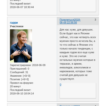
Последний визит:
2018-06-07 18:30:44
Поделиться
2018-
3
гарри
06-09 22:56:56
Участники
Для нас хуже, для девушек.
Если будет как в Японии
сейчас, это как четверть всех
мужчин просто исчезла бы, а
то что сейчас в Японии это
только начало тенденции, с
каждым годом все еще хуже
и хуже. Это не считая
остальных мужчин которые в
тюрьмах, в армии,
Зарегистрирован
: 2018-06-09
инвалидов, алкоголиков и
Приглашений:
0
наркоманов, которых тоже
Сообщений:
31
считай для девушек не
Уважение:
[+0/-0]
существует.
Позитив:
[+0/-0]
Провел на форуме:
0
20 минут
Последний визит:
2018-06-10 18:04:14