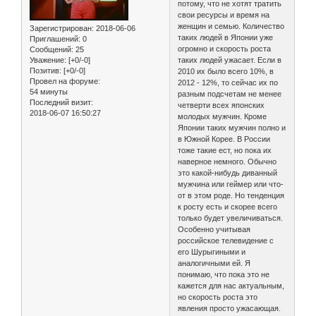
потому, что не хотят тратить
свои ресурсы и время на
женщин и семью. Количество
Зарегистрирован
: 2018-06-06
таких людей в Японии уже
Приглашений:
0
огромно и скорость роста
Сообщений:
25
Уважение:
[+0/-0]
таких людей ужасает. Если в
Позитив:
[+0/-0]
2010 их было всего 10%, в
Провел на форуме:
2012 - 12%, то сейчас их по
54 минуты
разным подсчетам не менее
Последний визит:
четверти всех японских
2018-06-07 16:50:27
молодых мужчин. Кроме
Японии таких мужчин полно и
в Южной Корее. В России
тоже такие ест, но пока их
наверное немного. Обычно
это какой-нибудь диванный
мужчина или геймер или что-
от в этом роде. Но тенденция
к росту есть и скорее всего
только будет увеличиваться.
Особенно учитывая
российское телевидение с
его Шурыгиными и
аналогичными ей. Я
понимаю, что пока это не
кажется для нас актуальным,
но скорость роста это
явления просто ужасающая.