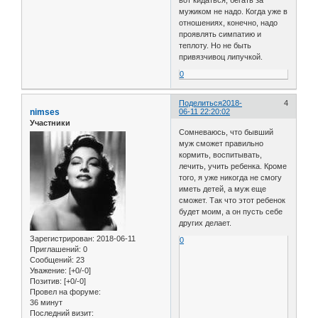
мужиком не надо. Когда уже в
отношениях, конечно, надо
проявлять симпатию и
теплоту. Но не быть
привязчивоц липучкой.
0
Поделиться
2018-
4
nimses
06-11 22:20:02
Участники
Сомневаюсь, что бывший
муж сможет правильно
кормить, воспитывать,
лечить, учить ребенка. Кроме
того, я уже никогда не смогу
иметь детей, а муж еще
сможет. Так что этот ребенок
будет моим, а он пусть себе
других делает.
Зарегистрирован
: 2018-06-11
0
Приглашений:
0
Сообщений:
23
Уважение:
[+0/-0]
Позитив:
[+0/-0]
Провел на форуме:
36 минут
Последний визит: