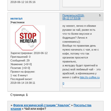
2018-06-12 16:35:16
Поделиться
2018-
5
нелегал
06-12 17:53:06
Участники
ну неееет, лично я обеими
руками за чай, разве есть
что-то более вкусное и
бодрящее? Лично я
сомневаюсь))
Вообще по правилам день
нужно начинать с чая, а не с
Зарегистрирован
: 2018-06-12
кофе, потому что так
Приглашений:
0
организм проснется
Сообщений:
29
правильно,
Уважение:
[+0/-0]
а желудку будет приятней в
Позитив:
[+0/-0]
разы) мой любимый чай - это
Провел на форуме:
арабский, а кфоемашина у
1 час 8 минут
меня с сайта
http://s-coffee.ru
Последний визит:
2018-06-14 19:38:11
0
Страница:
1
»
Форум космической станции "Авалон"
»
Посольства
кланов
»
Чай или кофе?