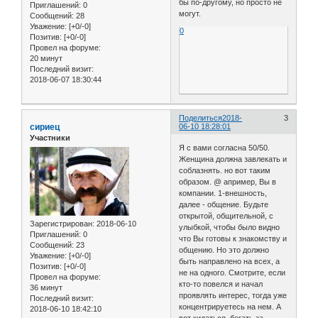
бы по-другому, но просто не
Приглашений:
0
могут.
Сообщений:
28
Уважение:
[+0/-0]
0
Позитив:
[+0/-0]
Провел на форуме:
20 минут
Последний визит:
2018-06-07 18:30:44
Поделиться
2018-
3
сириец
06-10 18:28:01
Участники
Я с вами согласна 50/50.
Женщина должна завлекать и
соблазнять. но вот таким
образом. @ апример, Вы в
компании. 1-внешность,
далее - общение. Будьте
открытой, общительной, с
Зарегистрирован
: 2018-06-10
улыбкой, чтобы было видно
Приглашений:
0
что Вы готовы к знакомству и
Сообщений:
23
общению. Но это должно
Уважение:
[+0/-0]
быть направлено на всех, а
Позитив:
[+0/-0]
не на одного. Смотрите, если
Провел на форуме:
кто-то повелся и начал
36 минут
проявлять интерес, тогда уже
Последний визит:
концентрируетесь на нем. А
2018-06-10 18:42:10
вот кидаться, бегать за