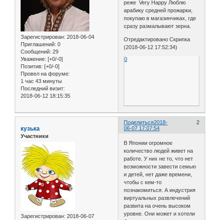
реже Very Happy Люблю
арабику средней прожарки,
покупаю в магазинчиках, где
сразу размалывают зерна.
Зарегистрирован
: 2018-06-04
Отредактировано Скрипка
Приглашений:
0
(2018-06-12 17:52:34)
Сообщений:
29
Уважение:
[+0/-0]
0
Позитив:
[+0/-0]
Провел на форуме:
1 час 43 минуты
Последний визит:
2018-06-12 18:15:35
Поделиться
2018-
2
кузька
06-07 17:07:54
Участники
В Японии огромное
количество людей живет на
работе. У них не то, что нет
возможности завести семью
и детей, нет даже времени,
чтобы с кем-то
познакомиться. А индустрия
виртуальных развлечений
развита на очень высоком
уровне. Они может и хотели
Зарегистрирован
: 2018-06-07