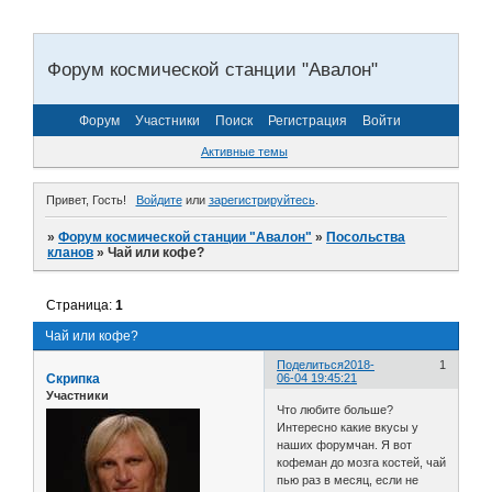
Форум космической станции "Авалон"
Форум
Участники
Поиск
Регистрация
Войти
Активные темы
Привет, Гость!
Войдите
или
зарегистрируйтесь
.
»
Форум космической станции "Авалон"
»
Посольства
кланов
»
Чай или кофе?
Страница:
1
Чай или кофе?
Поделиться
2018-
1
Скрипка
06-04 19:45:21
Участники
Что любите больше?
Интересно какие вкусы у
наших форумчан. Я вот
кофеман до мозга костей, чай
пью раз в месяц, если не