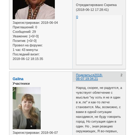
Отредактировано Скрипка
(2018-06-12 17:28:41)
0
Зарегистрирован
: 2018-06-04
Приглашений:
0
Сообщений:
29
Уважение:
[+0/-0]
Позитив:
[+0/-0]
Провел на форуме:
1 час 43 минуты
Последний визит:
2018-06-12 18:15:35
Поделиться
2018-
2
Galina
06-07 19:34:21
Участники
Народ, скорее, не радуется, а
чувствует облегчение с
мыслью "ну хоть я не я один
в ж..пе" и как-то легче
становится. Мы, возможно, с
вами в одной ситуации
находимся, не буду говорить
город. Но ситуация один в
один. Но , зная реакцию
окружающих, Я во-первых,
Зарегистрирован
: 2018-06-07