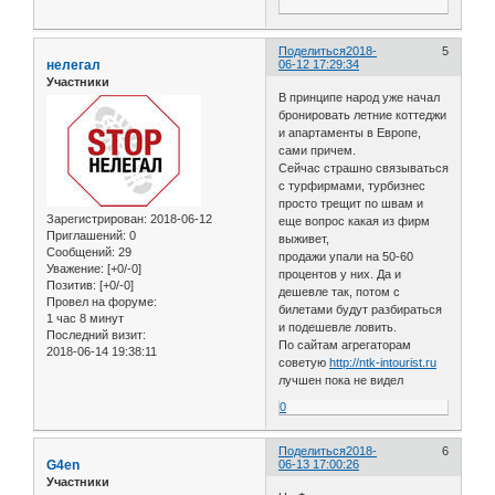
Поделиться
2018-
5
нелегал
06-12 17:29:34
Участники
В принципе народ уже начал
бронировать летние коттеджи
и апартаменты в Европе,
сами причем.
Сейчас страшно связываться
с турфирмами, турбизнес
просто трещит по швам и
Зарегистрирован
: 2018-06-12
еще вопрос какая из фирм
Приглашений:
0
выживет,
Сообщений:
29
продажи упали на 50-60
Уважение:
[+0/-0]
процентов у них. Да и
Позитив:
[+0/-0]
дешевле так, потом с
Провел на форуме:
билетами будут разбираться
1 час 8 минут
и подешевле ловить.
Последний визит:
По сайтам агрегаторам
2018-06-14 19:38:11
советую
http://ntk-intourist.ru
лучшен пока не видел
0
Поделиться
2018-
6
G4en
06-13 17:00:26
Участники