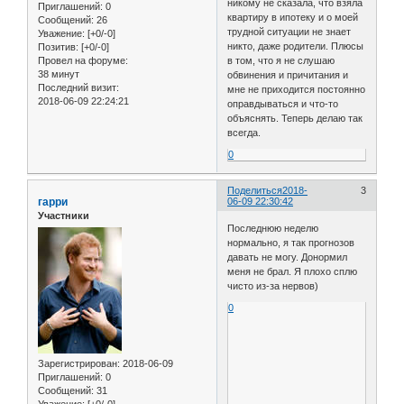
никому не сказала, что взяла
Приглашений:
0
квартиру в ипотеку и о моей
Сообщений:
26
трудной ситуации не знает
Уважение:
[+0/-0]
никто, даже родители. Плюсы
Позитив:
[+0/-0]
в том, что я не слушаю
Провел на форуме:
38 минут
обвинения и причитания и
Последний визит:
мне не приходится постоянно
2018-06-09 22:24:21
оправдываться и что-то
объяснять. Теперь делаю так
всегда.
0
Поделиться
2018-
3
гарри
06-09 22:30:42
Участники
Последнюю неделю
нормально, я так прогнозов
давать не могу. Донормил
меня не брал. Я плохо сплю
чисто из-за нервов)
0
Зарегистрирован
: 2018-06-09
Приглашений:
0
Сообщений:
31
Уважение:
[+0/-0]