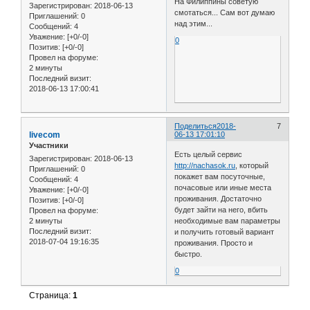
На Филиппины советую
Зарегистрирован
: 2018-06-13
смотаться... Сам вот думаю
Приглашений:
0
над этим...
Сообщений:
4
Уважение:
[+0/-0]
0
Позитив:
[+0/-0]
Провел на форуме:
2 минуты
Последний визит:
2018-06-13 17:00:41
Поделиться
2018-
7
livecom
06-13 17:01:10
Участники
Есть целый сервис
Зарегистрирован
: 2018-06-13
http://nachasok.ru
, который
Приглашений:
0
покажет вам посуточные,
Сообщений:
4
почасовые или иные места
Уважение:
[+0/-0]
проживания. Достаточно
Позитив:
[+0/-0]
будет зайти на него, вбить
Провел на форуме:
2 минуты
необходимые вам параметры
Последний визит:
и получить готовый вариант
2018-07-04 19:16:35
проживания. Просто и
быстро.
0
Страница:
1