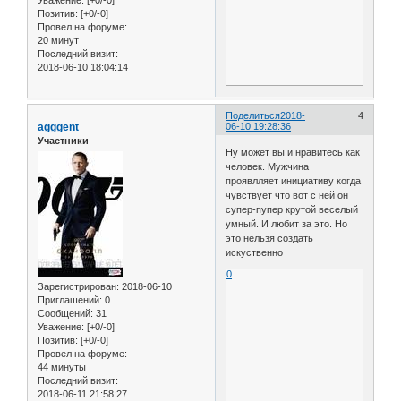
Позитив:
[+0/-0]
Провел на форуме:
20 минут
Последний визит:
2018-06-10 18:04:14
Поделиться
2018-
4
agggent
06-10 19:28:36
Участники
Ну может вы и нравитесь как
человек. Мужчина
проявлляет инициативу когда
чувствует что вот с ней он
супер-пупер крутой веселый
умный. И любит за это. Но
это нельзя создать
искуственно
0
Зарегистрирован
: 2018-06-10
Приглашений:
0
Сообщений:
31
Уважение:
[+0/-0]
Позитив:
[+0/-0]
Провел на форуме:
44 минуты
Последний визит:
2018-06-11 21:58:27