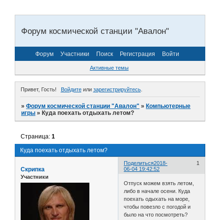
Форум космической станции "Авалон"
Форум
Участники
Поиск
Регистрация
Войти
Активные темы
Привет, Гость!
Войдите
или
зарегистрируйтесь
.
»
Форум космической станции "Авалон"
»
Компьютерные
игры
»
Куда поехать отдыхать летом?
Страница:
1
Куда поехать отдыхать летом?
Поделиться
2018-
1
Скрипка
06-04 19:42:52
Участники
Отпуск можем взять летом,
либо в начале осени. Куда
поехать одыхать на море,
чтобы повезло с погодой и
было на что посмотреть?