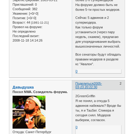
Зарегистрирован
: 2005-03-21
более 2-х супермодеров
Приглашений:
0
На форуме должно быть не
Сообщений:
382
более 5-ти простых модеров.
Уважение:
[+0/-0]
Сейчас 5 админов и 2
Позитив:
[+0/-0]
Возраст:
44
супермодера.
[1981-11-21]
Провел на форуме:
Как только форум
Не определено
устаканиться (через пару
Последний визит:
недель, скажем), предлагаю
2008-11-18 14:14:26
для упорядачивания выбрать
вышеозначенных личностей.
Все сенаторы будут обладать
правами модеров в разделе
кс "Авалон".
0
Поделиться
2005-
2
Давыдушка
03-23 20:22:30
Посол NWA. Созидатель форума.
2GreenGriffin
Я не понял, а откуда 5
админов набежало? Вроде бы
ты, я и TauSer. Спикера я
сегодня снял. Модеров
выберем, согласен.
0
Откуда:
Санкт-Петербург