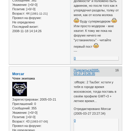
Сообщений:
382
должности" и положено быть
Уважение:
[+0/-0]
админом, но после того как я
Позитив:
[+0/-0]
упорядочил разделы, толку от
Возраст:
44
[1981-11-21]
меня, как от козла молока
Провел на форуме:
Буду супермодером
Не определено
Или просто модером - мне
Последний визит:
хватит. К тому же пока на
2008-11-18 14:14:26
форуме ничего не
"устаканилось" - читайте
первый пост
---
0
Поделиться
2005-
16
Morcar
03-27 23:26:35
Член экипажа
:offtopic: 2 TauSer: кстати у
тебя в городе время
московское, тогда поставь в
своём профиле GMT+3 +
Зарегистрирован
: 2005-03-21
летнее время...
Приглашений:
0
Сообщений:
355
Отредактировано Morcar
Уважение:
[+0/-0]
(2005-03-27 23:27:34)
Позитив:
[+0/-0]
0
Возраст:
43
[1983-07-06]
Провел на форуме:
Не определено