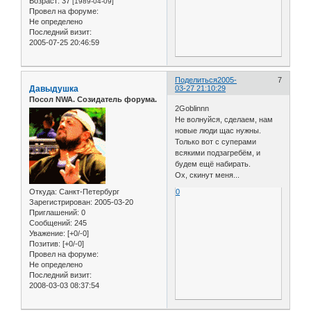
Возраст:
37
[1989-04-09]
Провел на форуме:
Не определено
Последний визит:
2005-07-25 20:46:59
Поделиться
2005-
7
Давыдушка
03-27 21:10:29
Посол NWA. Созидатель форума.
2Goblinnn
Не волнуйся, сделаем, нам
новые люди щас нужны.
Только вот с суперами
всякими подзагребём, и
будем ещё набирать.
Ох, скинут меня...
Откуда:
Санкт-Петербург
0
Зарегистрирован
: 2005-03-20
Приглашений:
0
Сообщений:
245
Уважение:
[+0/-0]
Позитив:
[+0/-0]
Провел на форуме:
Не определено
Последний визит:
2008-03-03 08:37:54