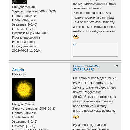
по улучшению форума, надо
Откуда:
Москва
этим пользоваться.
Зарегистрирован
: 2005-03-20
У меня они ещё есть. Как
Приглашений:
0
только иссякну, я сам уйду.
Сообщений:
483
Тем более что дали мне эту
Уважение:
[+0/-0]
должность по моей просьбе,
Позитив:
[+0/-0]
чтобы я что-нибудь поискал
Возраст:
47
[1978-10-08]
Провел на форуме:
Не определено
0
Последний визит:
2012-06-29 12:50:04
Поделиться
2005-
19
Arturio
09-17 13:32:54
Сенатор
Во, я ужо снова модер, хе-хе.
Ну усё, ща что-нить потру,
хе-хе, ... даже не знаю с чего
начать. :aggressive:
Ай-яй-яй, никого потереть не
могу, даже мядаль самому
Откуда:
Минск
себе повесить не могу,
Зарегистрирован
: 2005-03-23
видать права локализовали.
Приглашений:
0
Сообщений:
91
Уважение:
[+0/-0]
Ну а вообще, спасибо,
Позитив:
[+0/-0]
конечно. Может зачем и