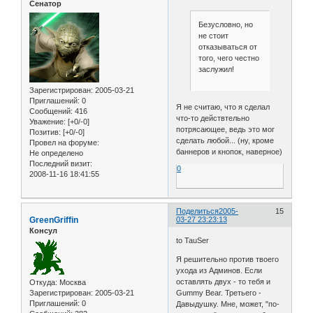
Сенатор
Безусловно, но
не стоит
отказываться от
того, чего честно
заслужил!
Зарегистрирован
: 2005-03-21
Приглашений:
0
Я не считаю, что я сделал
Сообщений:
416
что-то действтельно
Уважение:
[+0/-0]
потрясающее, ведь это мог
Позитив:
[+0/-0]
сделать любой... (ну, кроме
Провел на форуме:
баннеров и кнопок, наверное)
Не определено
Последний визит:
0
2008-11-16 18:41:55
Поделиться
2005-
15
GreenGriffin
03-27 23:23:13
Консул
to TauSer
Я решительно против твоего
ухода из Админов. Если
оставлять двух - то тебя и
Откуда:
Москва
Зарегистрирован
: 2005-03-21
Gummy Bear. Третьего -
Приглашений:
0
Давыдушку. Мне, может, "по-