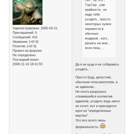
Нет , ну это ,
ТауСер , уже
крайности , не
надо тебе
уходить , просто
некоторых нужно
Зарегистрирован
: 2005-03-21
перевести в
Приглашений:
0
обычных
Сообщений:
416
модеров , кого ,
Уважение:
[+0/-0]
решать не мне ,
Позитив:
[+0/-0]
ясен пень ...
Провел на форуме:
Не определено
Последний визит:
2008-11-16 18:41:55
Да я не куда и не собираюсь
уходить...
Просто буду, допустим,
обычным пользователем, а
не админом...
Не охото разрушать
сложившийся коллектив
админов, уходить ведь никто
не хочет, вот и приходится
идти на "определенные
жертвы".
Это все всего лишь
формальность.