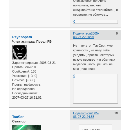
Считаю себя не очень
полезным, так, что
скидывайте не стесняйтесь, я
серьезно, не обижусь...
0
Поделиться
2005-
9
Psychopath
03-27 22:20:07
Член экипажа, Посол РБ
Нет , ну это , ТауСер , уже
крайности , не надо тебе
уходить , просто некоторых
нужно перевести в обычных
Зарегистрирован
: 2005-03-21
модеров , кого , решать не
Приглашений:
0
мне , ясен пень ...
Сообщений:
155
0
Уважение:
[+0/-0]
Позитив:
[+0/-0]
Провел на форуме:
Не определено
Последний визит:
2007-03-27 16:31:01
Поделиться
2005-
10
TauSer
03-27 22:24:55
Сенатор