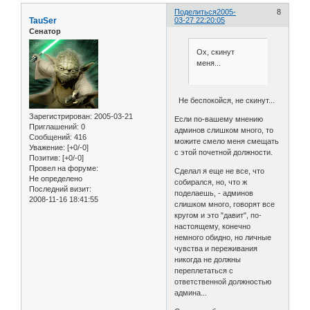
Поделиться
2005-
8
TauSer
03-27 22:20:05
Сенатор
Ох, скинут
меня...
Не беспокойся, не скинут...
Зарегистрирован
: 2005-03-21
Если по-вашему мнению
Приглашений:
0
админов слишком много, то
Сообщений:
416
можите смело меня смещать
Уважение:
[+0/-0]
с этой почетной должности.
Позитив:
[+0/-0]
Провел на форуме:
Сделал я еще не все, что
Не определено
собирался, но, что ж
Последний визит:
поделаешь, - админов
2008-11-16 18:41:55
слишком много, говорят все
кругом и это "давит", по-
настоящему, конечно
немного обидно, но личные
чувства и переживания
никогда не должны
переплетаться с
ответственной должностью
админа...