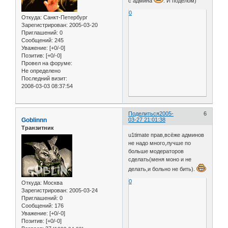
с админа
. И поделом)
0
Откуда:
Санкт-Петербург
Зарегистрирован
: 2005-03-20
Приглашений:
0
Сообщений:
245
Уважение:
[+0/-0]
Позитив:
[+0/-0]
Провел на форуме:
Не определено
Последний визит:
2008-03-03 08:37:54
Поделиться
2005-
6
Goblinnn
03-27 21:01:38
Транзитник
u1timate прав,всёже админов
не надо много,лучше по
больше модераторов
сделать(меня моно и не
делать,и больно не бить).
0
Откуда:
Москва
Зарегистрирован
: 2005-03-24
Приглашений:
0
Сообщений:
176
Уважение:
[+0/-0]
Позитив:
[+0/-0]