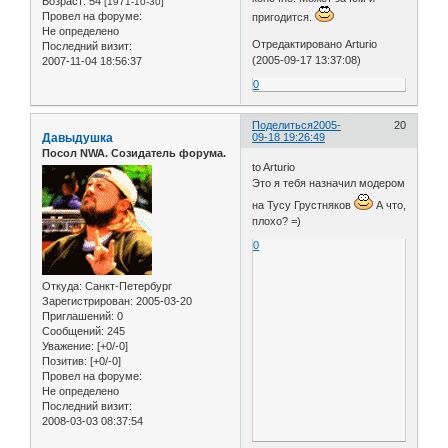
Возраст:
54
[1971-10-30]
Провел на форуме:
пригодится.
Не определено
Отредактировано Arturio
Последний визит:
(2005-09-17 13:37:08)
2007-11-04 18:56:37
0
Поделиться
2005-
20
Давыдушка
09-18 19:26:49
Посол NWA. Созидатель форума.
to Arturio
Это я тебя назначил модером
на Тусу Грустняков
А что,
плохо? =)
0
Откуда:
Санкт-Петербург
Зарегистрирован
: 2005-03-20
Приглашений:
0
Сообщений:
245
Уважение:
[+0/-0]
Позитив:
[+0/-0]
Провел на форуме:
Не определено
Последний визит:
2008-03-03 08:37:54