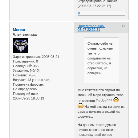
Отредактировано TauSer
(2005-03-27 22:26:17)
0
Поделиться
2005-
11
Morcar
03-27 22:32:31
Член экипажа
Считаю себя не
очень полезным,
так, что
Зарегистрирован
: 2005-03-21
скидывайте не
Приглашений:
0
стесняйтесь, я
Сообщений:
355
серьезно, не
Уважение:
[+0/-0]
обижусь...
Позитив:
[+0/-0]
Возраст:
43
[1983-07-06]
Провел на форуме:
Не определено
Мне кажется это звучит по
Последний визит:
меньшей мере странно, тебе
2007-09-25 18:38:13
не кажется TauSer???
На мой взгляд ты один из
самых полезных людей на
форуме...
На данном этапе думаю
ничего менять не стоит,
поскольку ешё не все