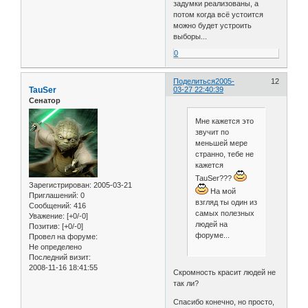
задумки реализованы, а
потом когда всё устоится
можно будет устроить
выборы...
0
Поделиться
2005-
12
TauSer
03-27 22:40:39
Сенатор
Мне кажется это
звучит по
меньшей мере
странно, тебе не
кажется
TauSer???
Зарегистрирован
: 2005-03-21
На мой
Приглашений:
0
взгляд ты один из
Сообщений:
416
самых полезных
Уважение:
[+0/-0]
людей на
Позитив:
[+0/-0]
форуме...
Провел на форуме:
Не определено
Последний визит:
2008-11-16 18:41:55
Скромность красит людей не
так ли?
Спасибо конечно, но просто,