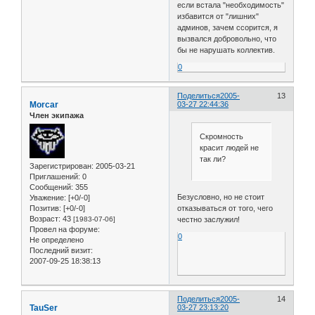
если встала "необходимость"
избавится от "лишних"
админов, зачем ссорится, я
вызвался добровольно, что
бы не нарушать коллектив.
0
Поделиться
2005-
13
Morcar
03-27 22:44:36
Член экипажа
Скромность
красит людей не
так ли?
Зарегистрирован
: 2005-03-21
Приглашений:
0
Сообщений:
355
Безусловно, но не стоит
Уважение:
[+0/-0]
отказываться от того, чего
Позитив:
[+0/-0]
Возраст:
43
честно заслужил!
[1983-07-06]
Провел на форуме:
0
Не определено
Последний визит:
2007-09-25 18:38:13
Поделиться
2005-
14
TauSer
03-27 23:13:20