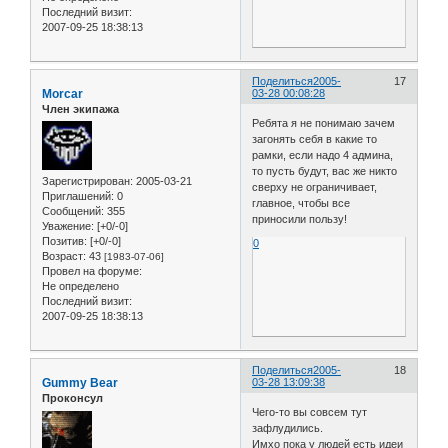
Последний визит:
2007-09-25 18:38:13
Поделиться
2005-
17
Morcar
03-28 00:08:28
Член экипажа
Ребята я не понимаю зачем
загонять себя в какие то
рамки, если надо 4 админа,
то пусть будут, вас же никто
Зарегистрирован
: 2005-03-21
сверху не ограничивает,
Приглашений:
0
главное, чтобы все
Сообщений:
355
приносили пользу!
Уважение:
[+0/-0]
Позитив:
[+0/-0]
0
Возраст:
43
[1983-07-06]
Провел на форуме:
Не определено
Последний визит:
2007-09-25 18:38:13
Поделиться
2005-
18
Gummy Bear
03-28 13:09:38
Проконсул
Чего-то вы совсем тут
зафлудились.
Имхо пока у людей есть идеи