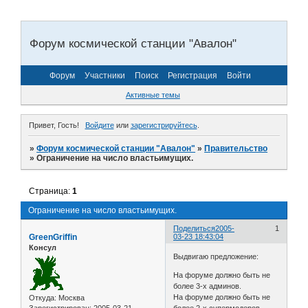
Форум космической станции "Авалон"
Форум
Участники
Поиск
Регистрация
Войти
Активные темы
Привет, Гость!
Войдите
или
зарегистрируйтесь
.
»
Форум космической станции "Авалон"
»
Правительство
»
Ограничение на число властьимущих.
Страница:
1
Ограничение на число властьимущих.
Поделиться
2005-
1
GreenGriffin
03-23 18:43:04
Консул
Выдвигаю предложение:
На форуме должно быть не
более 3-х админов.
На форуме должно быть не
Откуда:
Москва