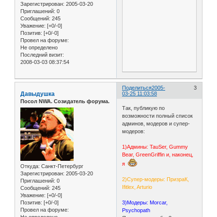
Зарегистрирован
: 2005-03-20
Приглашений:
0
Сообщений:
245
Уважение:
[+0/-0]
Позитив:
[+0/-0]
Провел на форуме:
Не определено
Последний визит:
2008-03-03 08:37:54
Поделиться
2005-
3
Давыдушка
03-25 11:03:58
Посол NWA. Созидатель форума.
Так, публикую по
возможности полный список
админов, модеров и супер-
модеров:
1)Админы: TauSer, Gummy
Bear, GreenGriffin и, наконец,
я
Откуда:
Санкт-Петербург
Зарегистрирован
: 2005-03-20
2)Супер-модеры: ПризраК,
Приглашений:
0
Ifitlex, Arturio
Сообщений:
245
Уважение:
[+0/-0]
Позитив:
[+0/-0]
3)Модеры: Morcar,
Провел на форуме:
Psychopath
Не определено