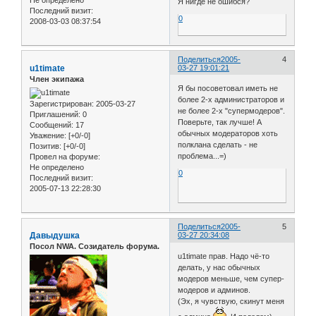
Я нигде не ошибся?
Последний визит:
0
2008-03-03 08:37:54
Поделиться
2005-
4
u1timate
03-27 19:01:21
Член экипажа
Я бы посоветовал иметь не
более 2-х администраторов и
Зарегистрирован
: 2005-03-27
не более 2-х "супермодеров".
Приглашений:
0
Поверьте, так лучше! А
Сообщений:
17
обычных модераторов хоть
Уважение:
[+0/-0]
полклана сделать - не
Позитив:
[+0/-0]
проблема...=)
Провел на форуме:
Не определено
0
Последний визит:
2005-07-13 22:28:30
Поделиться
2005-
5
Давыдушка
03-27 20:34:08
Посол NWA. Созидатель форума.
u1timate прав. Надо чё-то
делать, у нас обычных
модеров меньше, чем супер-
модеров и админов.
(Эх, я чувствую, скинут меня