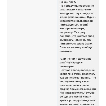
На кой чёрт?
По поводу одновременно
стартующих нескольких
конкурсов... ну конкурсы
же, не чемпионаты... Один -
художественный, второй -
литературный, третий -
викторина по игре,
например. Уж сразу
понятно, что каждый своё
выбирает. Ладно бы три
литконкурса сразу было.
Смысла не вижу вообще
никакого.
"Сам не гам и другим не
дам" (с) Народная
поговорка
Честное слово, поведение
хрена мне очень нравится,
как он не может понять, что
такому человеку как я,
власть является лишь
тяжким бременем, а все эти
"хочется порулить" сугубо
до одного места! Кстати
Хрен в роли руководителя
комиссии тоже проявился