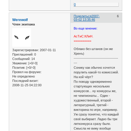
0
Поделиться
2007-
6
Werewolf
03-02 13:35:46
Член экипажа
Во еще мнение:
АсТиС:КЛиН.
==========
Облако без штанов (он же
Зарегистрирован
: 2007-01-11
Хренъ)
Приглашений:
0
--------------------------------------
Сообщений:
14
---
Уважение:
[+0/-0]
Позитив:
[+0/-0]
Сонику как обычно хочется
Провел на форуме:
порулить какой-то комиссией.
Не определено
На кой чёрт?
Последний визит:
По поводу одновременно
2008-11-25 04:22:00
стартующих нескольких
конкурсов... ну конкурсы же,
не чемпионаты... Один -
художественный, второй -
литературный, третий -
викторина по игре, например.
Уж сразу понятно, что каждый
своё выбирает. Ладно бы три
литконкурса сразу было.
Смысла не вижу вообще