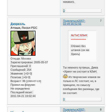
никакого.
0
Поделиться
2007-
7
Дизраэль
03-04 00:52:56
Атташе, Посол FGC
АсТиС:КЛиН.
==========
Облако без
штанов (он же
Хренъ)
Откуда:
Москва
Зарегистрирован
: 2005-05-07
Приглашений:
0
Ты немного путаешь, Дима
Сообщений:
254
<Хрен> не состоит в КЛиН.
Уважение:
[+0/-0]
Из творческих кланов он
Позитив:
[+0/-0]
только в ЛС состоит, но, в
Возраст:
36
[1990-07-13]
Провел на форуме:
принципе, по смыслу
Не определено
сообщения без разницы, где
Последний визит:
он состоит.
2011-04-21 19:02:44
0
Поделиться
2007-
8