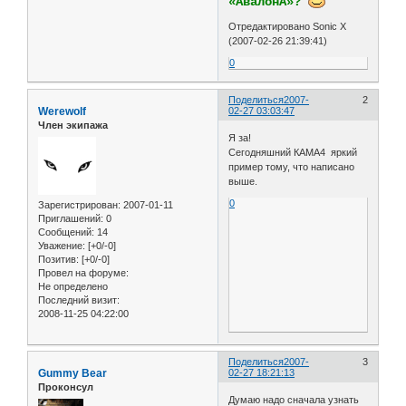
«АвалонА»?
Отредактировано Sonic X
(2007-02-26 21:39:41)
0
Поделиться
2007-
2
Werewolf
02-27 03:03:47
Член экипажа
Я за!
Сегодняшний КАМА4 яркий
пример тому, что написано
выше.
0
Зарегистрирован
: 2007-01-11
Приглашений:
0
Сообщений:
14
Уважение:
[+0/-0]
Позитив:
[+0/-0]
Провел на форуме:
Не определено
Последний визит:
2008-11-25 04:22:00
Поделиться
2007-
3
Gummy Bear
02-27 18:21:13
Проконсул
Думаю надо сначала узнать