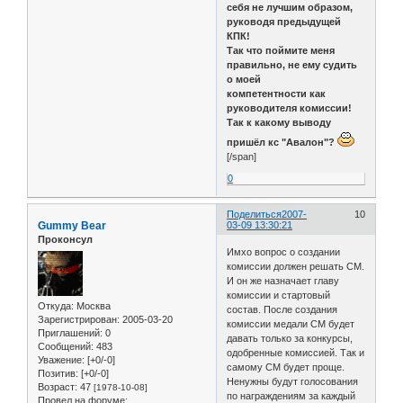
себя не лучшим образом,
руководя предыдущей
КПК!
Так что поймите меня
правильно, не ему судить
о моей
компетентности как
руководителя комиссии!
Так к какому выводу
пришёл кс "Авалон"?
[/span]
0
Поделиться
2007-
10
Gummy Bear
03-09 13:30:21
Проконсул
Имхо вопрос о создании
комиссии должен решать СМ.
И он же назначает главу
комиссии и стартовый
Откуда:
Москва
состав. После создания
Зарегистрирован
: 2005-03-20
комиссии медали СМ будет
Приглашений:
0
давать только за конкурсы,
Сообщений:
483
одобренные комиссией. Так и
Уважение:
[+0/-0]
самому СМ будет проще.
Позитив:
[+0/-0]
Ненужны будут голосования
Возраст:
47
[1978-10-08]
по награждениям за каждый
Провел на форуме: