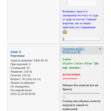
Возможно, просто я
скопировал его пост от туда
от куда он постил. Главное
впрочем, как ты верно
заметила, его содержание
0
Поделиться
2007-
9
Sonic X
03-09 12:17:55
Участники
[span
Зарегистрирован
: 2006-03-19
style='color:blue']Во
Приглашений:
0
еще мнение:
Сообщений:
20
Уважение:
[+0/-0]
АсТиС:КЛиН.
Позитив:
[+0/-0]
==========
Возраст:
35
[1991-06-14]
Провел на форуме:
Облако без штанов (он же
Не определено
Хренъ)
Последний визит:
--------------------------------------
2013-11-20 00:49:09
---
Сонику как обычно хочется
порулить какой-то
комиссией.