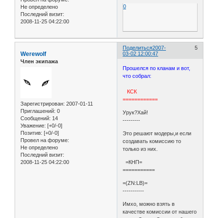
0
Не определено
Последний визит:
2008-11-25 04:22:00
Поделиться
2007-
5
Werewolf
03-02 12:00:47
Член экипажа
Прошелся по кланам и вот,
что собрал:
КСК
============
Зарегистрирован
: 2007-01-11
Приглашений:
0
Урук?Хай!
Сообщений:
14
---------
Уважение:
[+0/-0]
Позитив:
[+0/-0]
Это решают модеры,и если
Провел на форуме:
создавать комиссию то
Не определено
только из них.
Последний визит:
=КНП=
2008-11-25 04:22:00
===========
=(ZN:LB)=
-----------
Имхо, можно взять в
качестве комиссии от нашего