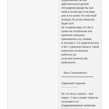
действительно долгие
обсуждения,вроде бы всё
окей,а потом раз и ни кому
уже и не нужен тот или иной
конкурс.Но если комиссия
будет всё
же создана,надо что бы и
сроки на отклонение или
принятие конкурса
принималось,ну скажем
в течении 1-1,5 недели.Кстати
я бы с удовольствием в такой
комиссии согласился
работать,ну
если мне конечно бы
разрешили...
Лига Стихоплётов !
======================
Одинокий странник
-----------------
Ну что могу сказать - всё
верно. У нас в клане такая же
ситуация и по
поддерживаевым проектам