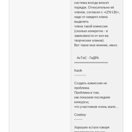
система всегда вносит
порядок. Относительно её
членов, согласен с =(ZN:LB)=,
надо от каждого клана
выделить
члена такой комиссии
(сколько конкретно - в
зависимости от кол-ва
творческих кланов).
Вот такое мое мнение, имхо.
АсТиС : ГиДРА
===================
Kasik
----------
Создать комиссию не
проблема.
Проблема в том,
как показали последние
конкурсы,
что участников очень мало…
Cowboy
-------
Хорошее кстати говоря
предложение,так как