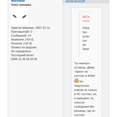
Werewolf
03-04 02:51:09
Член экипажа
АсТиС:КЛиН.
==========
Зарегистрирован
: 2007-01-11
Облако
Приглашений:
0
без
Сообщений:
14
штанов
Уважение:
[+0/-0]
(он
Позитив:
[+0/-0]
же
Провел на форуме:
Хренъ)
Не определено
Последний визит:
2008-11-25 04:22:00
Ты немного
путаешь, Дима
<Хрен> не
состоит в КЛиН.
Из
творческих
кланов он только
в ЛС состоит, но,
в принципе, по
смыслу
сообщения без
разницы, где он
состоит.