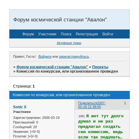
Форум космической станции "Авалон"
Форум
Участники
Поиск
Регистрация
Войти
Активные темы
Привет, Гость!
Войдите
или
зарегистрируйтесь
.
»
Форум космической станции "Авалон"
»
Проекты
»
Комиссия по конкурсам, или организованное проведен
Страница:
1
Комиссия по конкурсам, или организованное проведен
Поделиться
2007-
1
Sonic X
02-26 21:38:05
Участники
Я вот тут долго
:info:
Зарегистрирован
: 2006-03-19
думал и не раз
Приглашений:
0
предлагал создать
Сообщений:
20
сею комиссию, ведь
Уважение:
[+0/-0]
Позитив:
[+0/-0]
если так подумать,