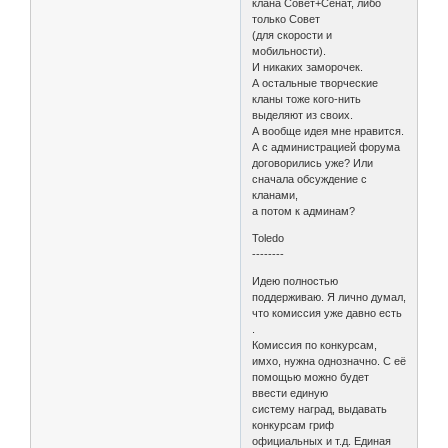
клана Совет+Сенат, либо
только Совет
(для скорости и
мобильности).
И никаких заморочек.
А остальные творческие
кланы тоже кого-нить
выделяют из своих.
А вообще идея мне нравится.
А с администрацией форума
договорились уже? Или
сначала обсуждение с
кланами,
а потом к админам?
Toledo
--------
Идею полностью
поддерживаю. Я лично думал,
что комиссия уже давно есть
.
Комиссия по конкурсам,
имхо, нужна однозначно. С её
помощью можно будет
ввести единую
систему наград, выдавать
конкурсам гриф
официальных и т.д. Единая