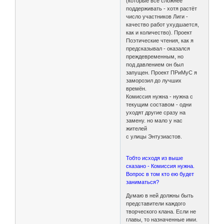
(которые всё сложнее
поддерживать - хотя растёт
число участников Лиги -
качество работ ухудшается,
как и количество). Проект
Поэтические чтения, как я
предсказывал - оказался
преждевременным, но
под давлением он был
запущен. Проект ПРиМуС я
заморозил до лучших
времён.
Комиссия нужна - нужна с
текущим составом - одни
уходят другие сразу на
замену. но мало у нас
жителей
с улицы Энтузиастов.
Тобто исходя из выше
сказано - Комиссия нужна.
Вопрос в том кто ею будет
заниматься?
Думаю в ней должны быть
представители каждого
творческого клана. Если не
главы, то назначенные ими.