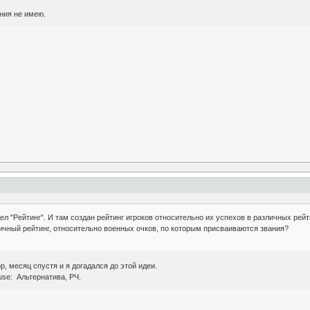
ния не имею.
л "Рейтинг". И там создан рейтинг игроков относительно их успехов в различных рей
ичный рейтинг, относительно военных очков, по которым присваиваются звания?
р, месяц спустя и я догадался до этой идеи.
se: Альтернатива, РЧ.