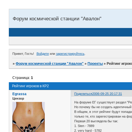
Форум космической станции "Авалон"
Привет, Гость!
Войдите
или
зарегистрируйтесь
.
»
Форум космической станции "Авалон"
»
Проекты
»
Рейтинг игрок
Страница:
1
Рейтинг игроков в КР2
Egrassa
Поделиться
2006-09-25 20:17:31
Цензор
На форуме ЕГ существует раздел "Рей
Но почему бы не создать идентичный 
В общем, в этот рейтинг будут попада
только те, кто зарегестрирован на фо
Первая 20 выглядела бы так:
1. Sten - 7889
2. very hard - 5782