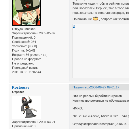
Только не надо, чтобы в рейтинг попа
пользователей. Вернее, так: в топе о
пользователь не отослал рекордов, т
Но внимание
, вопрос: как засчи
0
Откуда:
Москва
Зарегистрирован
: 2005-05-07
Приглашений:
0
Сообщений:
254
Уважение:
[+0/-0]
Позитив:
[+0/-0]
Возраст:
36
[1990-07-13]
Провел на форуме:
Не определено
Последний визит:
2011-04-21 19:02:44
Kostoprav
Поделиться
2006-09-27 09:01:17
Стратег
Это не реальный рейтинг игроков.
Количество рекордов не обсулавливае
ИМХО.
№1-2 Экс и Алекс, Алекс и Экс. - это
Зарегистрирован
: 2005-03-21
Отредактировано Kostoprav (2006-09-2
Приглашений:
0