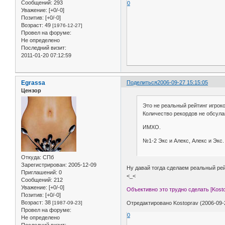
Сообщений:
293
0
Уважение:
[+0/-0]
Позитив:
[+0/-0]
Возраст:
49
[1976-12-27]
Провел на форуме:
Не определено
Последний визит:
2011-01-20 07:12:59
Egrassa
Поделиться
2006-09-27 15:15:05
Цензор
Это не реальный рейтинг игроко
Количество рекордов не обсула
ИМХО.
№1-2 Экс и Алекс, Алекс и Экс.
Откуда:
СПб
Зарегистрирован
: 2005-12-09
Ну давай тогда сделаем реальный рей
Приглашений:
0
<_<
Сообщений:
212
Уважение:
[+0/-0]
Объективно это трудно сделать [Kosto
Позитив:
[+0/-0]
Возраст:
38
Отредактировано Kostoprav (2006-09-2
[1987-09-23]
Провел на форуме:
0
Не определено