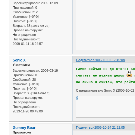
Зарегистрирован
: 2005-12-09
Приглашений:
0
Сообщений:
212
Уважение:
[+0/-0]
Позитив:
[+0/-0]
Возраст:
38
[1987-09-23]
Провел на форуме:
Не определено
Последний визит:
2009-01-11 18:24:57
Sonic X
Поделиться
2006-10-02 17:49:08
Участники
Гамми сейчас не до этого! К
Зарегистрирован
: 2006-03-19
Приглашений:
0
считает не нужным делом
и
Сообщений:
20
Но лично я считаю, что рейт
Уважение:
[+0/-0]
Позитив:
[+0/-0]
Отредактировано Sonic X (2006-10-02 
Возраст:
35
[1991-06-14]
Провел на форуме:
0
Не определено
Последний визит:
2013-11-20 00:49:09
Gummy Bear
Поделиться
2006-10-24 21:22:05
Проконсул