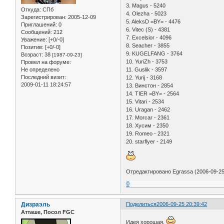
3. Magus - 5240
Откуда:
СПб
4. Olezha - 5023
Зарегистрирован
: 2005-12-09
5. AleksD =BY= - 4476
Приглашений:
0
6. Vitec (S) - 4381
Сообщений:
212
7. Excelsior - 4096
Уважение:
[+0/-0]
8. Seacher - 3855
Позитив:
[+0/-0]
9. KUGELFANG - 3764
Возраст:
38
[1987-09-23]
10. YuriZh - 3753
Провел на форуме:
Не определено
11. Guslik - 3597
Последний визит:
12. Yurij - 3168
2009-01-11 18:24:57
13. Винстон - 2854
14. TIER =BY= - 2564
15. Vitari - 2534
16. Uragan - 2462
17. Morcar - 2361
18. Хусим - 2350
19. Romeo - 2321
20. starflyer - 2149
Отредактировано Egrassa (2006-09-25
0
Дизраэль
Поделиться
2006-09-25 20:39:42
Атташе, Посол FGC
Идея хорошая.