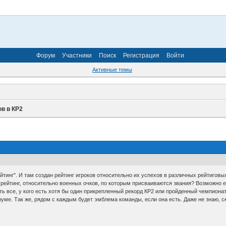
Форум
Участники
Поиск
Регистрация
Войти
Активные темы
ов в КР2
тинг". И там создан рейтинг игроков относительно их успехов в различных рейтиговы
рейтинг, относительно военных очков, по которым присваиваются звания? Возможно ес
ть все, у кого есть хотя бы один прикрепленный рекорд КР2 или пройденный чемпионат, 
руме. Так же, рядом с каждым будет эмблема команды, если она есть. Даже не знаю, с