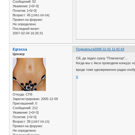
Сообщений:
52
Уважение:
[+0/-0]
Позитив:
[+0/-0]
Возраст:
45
[1981-06-09]
Провел на форуме:
Не определено
Последний визит:
2007-02-04 16:26:31
Egrassa
Поделиться
2006-11-01 11:42:43
Цензор
Ой, да ладно сразу "Плагиатор"...
Когда мы с Акси проводили конкурс н
вроде тоже одновременно радио изоб
0
Откуда:
СПб
Зарегистрирован
: 2005-12-09
Приглашений:
0
Сообщений:
212
Уважение:
[+0/-0]
Позитив:
[+0/-0]
Возраст:
38
[1987-09-23]
Провел на форуме:
Не определено
Последний визит: