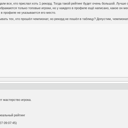
дали все, кто прислал хоть 1 рекорд. Тогда такой рейтинг будет очень большой. Лучше
тображаются только топовые игроки, но у каждого в профиле ещё написано, какое он ме
о в профиле не указывается его место.
тывать тех, кто прошёл чемпионат, но рекорд не пошёл в таблицу? Допустим, чемпиона
т мастерство игрока.
 реальный рейтинг
7 09:07:45)