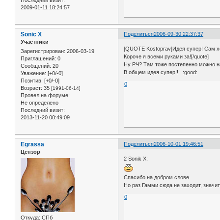
Последний визит:
2009-01-11 18:24:57
Sonic X
Поделиться
2006-09-30 22:37:37
Участники
[QUOTE Kostoprav]Идея супер! Сам хот
Зарегистрирован
: 2006-03-19
Короче я всеми руками за![/quote]
Приглашений:
0
Ну РЧ? Там тоже постепенно можно на
Сообщений:
20
В общем идея супер!!! :good:
Уважение:
[+0/-0]
Позитив:
[+0/-0]
0
Возраст:
35
[1991-06-14]
Провел на форуме:
Не определено
Последний визит:
2013-11-20 00:49:09
Egrassa
Поделиться
2006-10-01 19:46:51
Цензор
2 Sonik X:
Спасибо на добром слове.
Но раз Гамми сюда не заходит, значит,
0
Откуда:
СПб