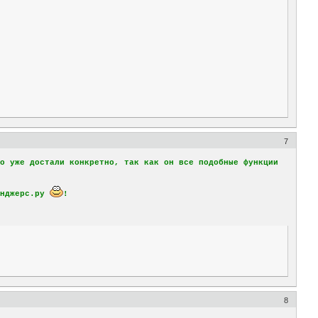
7
но уже достали конкретно, так как он все подобные функции
йнджерс.ру
!
8