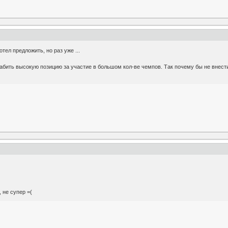
ел предложить, но раз уже ...
бить высокую позицию за участие в большом кол-ве чемпов. Так почему бы не внести
 не супер =(