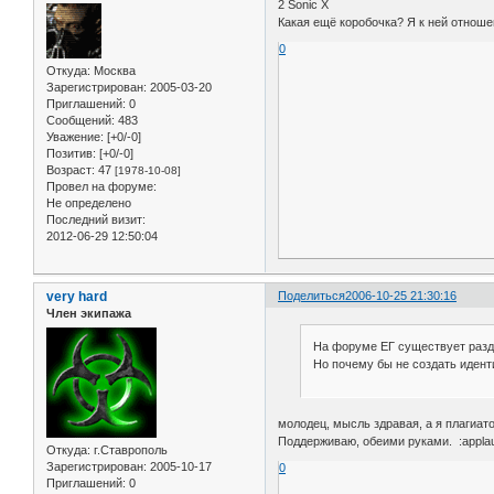
2 Sonic X
Какая ещё коробочка? Я к ней отноше
0
Откуда:
Москва
Зарегистрирован
: 2005-03-20
Приглашений:
0
Сообщений:
483
Уважение:
[+0/-0]
Позитив:
[+0/-0]
Возраст:
47
[1978-10-08]
Провел на форуме:
Не определено
Последний визит:
2012-06-29 12:50:04
very hard
Поделиться
2006-10-25 21:30:16
Член экипажа
На форуме ЕГ существует разде
Но почему бы не создать идент
молодец, мысль здравая, а я плагиато
Поддерживаю, обеими руками. :applau
Откуда:
г.Ставрополь
Зарегистрирован
: 2005-10-17
0
Приглашений:
0