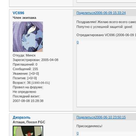
VC696
Поделиться
2006-06-09 15:33:24
Член экипажа
Поздравляю! Желаю всего-всего самог
Попутно с успешной защитой :good:
Отредактировано VC696 (2006-06-09 1
0
Откуда:
Минск
Зарегистрирован
: 2005-04-08
Приглашений:
0
Сообщений:
155
Уважение:
[+0/-0]
Позитив:
[+0/-0]
Возраст:
36
[1990-06-01]
Провел на форуме:
Не определено
Последний визит:
2007-08-08 15:28:38
Дизраэль
Поделиться
2006-06-10 23:50:15
Атташе, Посол FGC
Присоединяюсь!
0