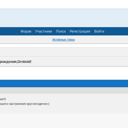
Форум
Участники
Поиск
Регистрация
Войти
Активные темы
рождения,Groboid!
!!!!
шего настроения круглогодично:)