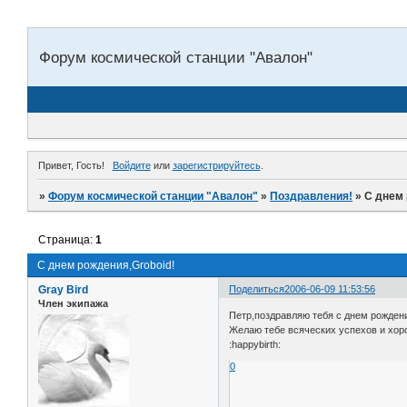
Форум космической станции "Авалон"
Привет, Гость!
Войдите
или
зарегистрируйтесь
.
»
Форум космической станции "Авалон"
»
Поздравления!
»
С днем 
Страница:
1
С днем рождения,Groboid!
Gray Bird
Поделиться
2006-06-09 11:53:56
Член экипажа
Петр,поздравляю тебя с днем рождения
Желаю тебе всяческих успехов и хоро
:happybirth:
0