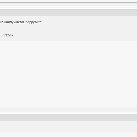
о наилучшего! :happybirth:
5:33:51)