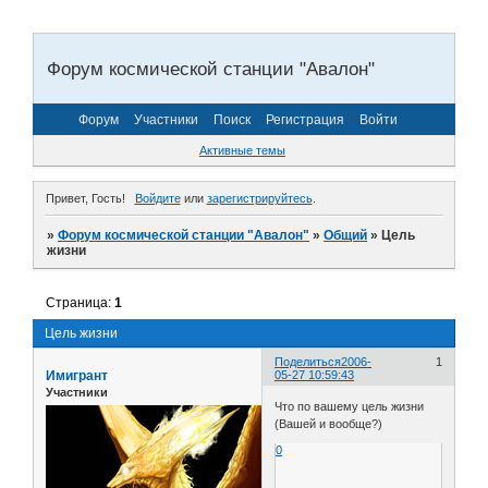
Форум космической станции "Авалон"
Форум
Участники
Поиск
Регистрация
Войти
Активные темы
Привет, Гость!
Войдите
или
зарегистрируйтесь
.
»
Форум космической станции "Авалон"
»
Общий
»
Цель
жизни
Страница:
1
Цель жизни
Поделиться
2006-
1
Имигрант
05-27 10:59:43
Участники
Что по вашему цель жизни
(Вашей и вообще?)
0