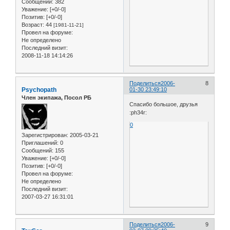
Сообщений:
382
Уважение:
[+0/-0]
Позитив:
[+0/-0]
Возраст:
44
[1981-11-21]
Провел на форуме:
Не определено
Последний визит:
2008-11-18 14:14:26
Поделиться
2006-
8
Psychopath
01-30 23:49:10
Член экипажа, Посол РБ
Cпасибо большое, друзья
:ph34r:
0
Зарегистрирован
: 2005-03-21
Приглашений:
0
Сообщений:
155
Уважение:
[+0/-0]
Позитив:
[+0/-0]
Провел на форуме:
Не определено
Последний визит:
2007-03-27 16:31:01
Поделиться
2006-
9