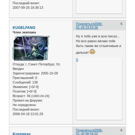
Последний визит:
2007-09-25 18:38:13
Поделиться
2006-
5
KUGELFANG
01-29 23:53:36
Член экипажа
Ну я тебе уже в асю писал...
Но все-равно желаю тебе
быть таким же отзывчивым и
дальше!
0
Откуда:
г. Санкт-Петербург, Ул.
Введен
Зарегистрирован
: 2005-10-28
Приглашений:
0
Сообщений:
138
Уважение:
[+0/-0]
Позитив:
[+0/-0]
Возраст:
46
[1980-06-28]
Провел на форуме:
Не определено
Последний визит:
2006-04-18 13:01:29
Поделиться
2006-
6
Kostoprav
01-30 08:54:02