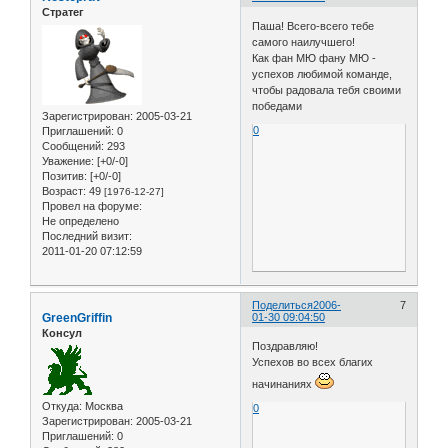
Стратег
Паша! Всего-всего тебе
самого наилучшего!
Как фан МЮ фану МЮ -
успехов любимой команде,
чтобы радовала тебя своими
победами
Зарегистрирован
: 2005-03-21
0
Приглашений:
0
Сообщений:
293
Уважение:
[+0/-0]
Позитив:
[+0/-0]
Возраст:
49
[1976-12-27]
Провел на форуме:
Не определено
Последний визит:
2011-01-20 07:12:59
Поделиться
2006-
7
GreenGriffin
01-30 09:04:50
Консул
Поздравляю!
Успехов во всех благих
начинаниях
Откуда:
Москва
0
Зарегистрирован
: 2005-03-21
Приглашений:
0