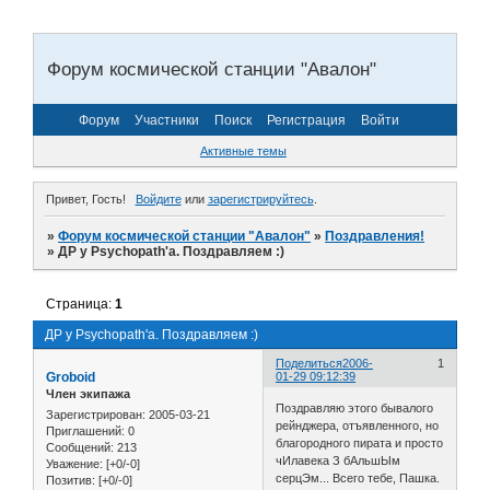
Форум космической станции "Авалон"
Форум
Участники
Поиск
Регистрация
Войти
Активные темы
Привет, Гость!
Войдите
или
зарегистрируйтесь
.
»
Форум космической станции "Авалон"
»
Поздравления!
»
ДР у Psychopath'а. Поздравляем :)
Страница:
1
ДР у Psychopath'а. Поздравляем :)
Поделиться
2006-
1
Groboid
01-29 09:12:39
Член экипажа
Поздравляю этого бывалого
Зарегистрирован
: 2005-03-21
рейнджера, отъявленного, но
Приглашений:
0
благородного пирата и просто
Сообщений:
213
чИлавека З бАльшЫм
Уважение:
[+0/-0]
серцЭм... Всего тебе, Пашка.
Позитив:
[+0/-0]