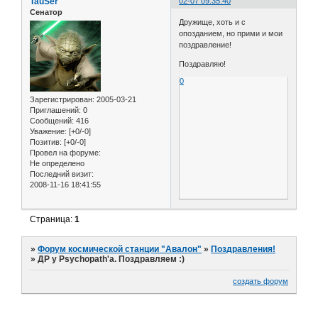
TauSer
02-07 09:35:40
Сенатор
Дружище, хоть и с
опозданием, но прими и мои
поздравление!
Поздравляю!
0
Зарегистрирован
: 2005-03-21
Приглашений:
0
Сообщений:
416
Уважение:
[+0/-0]
Позитив:
[+0/-0]
Провел на форуме:
Не определено
Последний визит:
2008-11-16 18:41:55
Страница:
1
»
Форум космической станции "Авалон"
»
Поздравления!
»
ДР у Psychopath'а. Поздравляем :)
создать форум