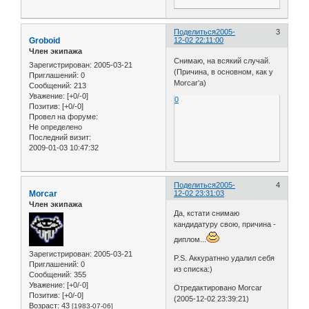
Поделиться
2005-
3
Groboid
12-02 22:11:00
Член экипажа
Снимаю, на всякий случай.
Зарегистрирован
: 2005-03-21
(Причина, в основном, как у
Приглашений:
0
Morcar'а)
Сообщений:
213
Уважение:
[+0/-0]
0
Позитив:
[+0/-0]
Провел на форуме:
Не определено
Последний визит:
2009-01-03 10:47:32
Поделиться
2005-
4
Morcar
12-02 23:31:03
Член экипажа
Да, кстати снимаю
кандидатуру свою, причина -
диплом...
Зарегистрирован
: 2005-03-21
P.S. Аккуратнно удалил себя
Приглашений:
0
из списка:)
Сообщений:
355
Уважение:
[+0/-0]
Отредактировано Morcar
Позитив:
[+0/-0]
(2005-12-02 23:39:21)
Возраст:
43
[1983-07-06]