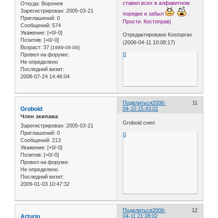
ставил всех в алфавитном
Откуда:
Воронеж
Зарегистрирован
: 2005-03-21
порядке и забыл
.
Приглашений:
0
Прости. Костоправ]
Сообщений:
574
Уважение:
[+0/-0]
Отредактировано Kostoprav
Позитив:
[+0/-0]
(2006-04-11 10:08:17)
Возраст:
37
[1989-06-06]
0
Провел на форуме:
Не определено
Последний визит:
2008-07-24 14:46:04
Поделиться
2006-
11
Groboid
04-10 15:43:02
Член экипажа
Groboid снял
Зарегистрирован
: 2005-03-21
Приглашений:
0
0
Сообщений:
213
Уважение:
[+0/-0]
Позитив:
[+0/-0]
Провел на форуме:
Не определено
Последний визит:
2009-01-03 10:47:32
Поделиться
2006-
12
Arturio
04-11 21:28:02