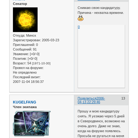
Сенатор
Снимаю свою кандидатуру.
Причина - нехватка времени.
0
Откуда:
Минск
Зарегистрирован
: 2005-03-23
Приглашений:
0
Сообщений:
91
Уважение:
[+0/-0]
Позитив:
[+0/-0]
Возраст:
54
[1971-10-30]
Провел на форуме:
Не определено
Последний визит:
2007-11-04 18:56:37
Поделиться
2006-
13
KUGELFANG
04-13 22:29:46
Член экипажа
Прошу и мою кандидатуру
снять. Я уезжаю через 5 дней
в Северодвинск, возможно на
очень долго. Даже не знаю,
когда на форуме появлюсь.
Просьба не ругаться на меня