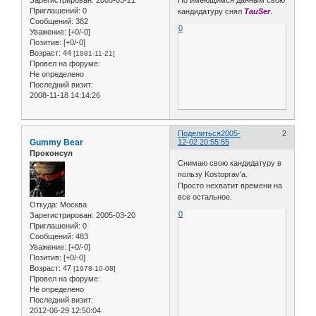
Зарегистрирован
: 2005-03-21
По имеющимся данным свою
Приглашений:
0
кандидатуру снял
TauSer
.
Сообщений:
382
0
Уважение:
[+0/-0]
Позитив:
[+0/-0]
Возраст:
44
[1981-11-21]
Провел на форуме:
Не определено
Последний визит:
2008-11-18 14:14:26
Поделиться
2005-
2
Gummy Bear
12-02 20:55:55
Проконсул
Снимаю свою кандидатуру в
пользу Kostoprav'а.
Просто нехватит времени на
все остальное.
Откуда:
Москва
0
Зарегистрирован
: 2005-03-20
Приглашений:
0
Сообщений:
483
Уважение:
[+0/-0]
Позитив:
[+0/-0]
Возраст:
47
[1978-10-08]
Провел на форуме:
Не определено
Последний визит:
2012-06-29 12:50:04