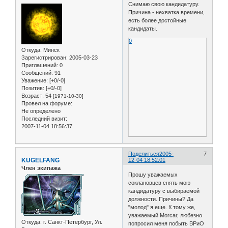
Снимаю свою кандидатуру.
Причина - нехватка времени,
есть более достойные
кандидаты.
0
Откуда:
Минск
Зарегистрирован
: 2005-03-23
Приглашений:
0
Сообщений:
91
Уважение:
[+0/-0]
Позитив:
[+0/-0]
Возраст:
54
[1971-10-30]
Провел на форуме:
Не определено
Последний визит:
2007-11-04 18:56:37
Поделиться
2005-
7
KUGELFANG
12-04 18:52:01
Член экипажа
Прошу уважаемых
соклановцев снять мою
кандидатуру с выбираемой
должности. Причины? Да
"молод" я еще. К тому же,
уважаемый Morcar, любезно
Откуда:
г. Санкт-Петербург, Ул.
попросил меня побыть ВРиО