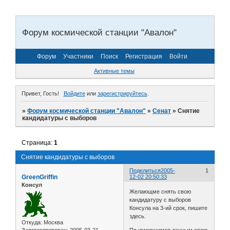
Форум космической станции "Авалон"
Форум
Участники
Поиск
Регистрация
Войти
Активные темы
Привет, Гость!
Войдите
или
зарегистрируйтесь
.
»
Форум космической станции "Авалон"
»
Сенат
»
Снятие
кандидатуры с выборов
Страница:
1
Снятие кандидатуры с выборов
Поделиться
2005-
1
GreenGriffin
12-02 20:50:33
Консул
Желающме снять свою
кандидатуру с выборов
Консула на 3-ий срок, пишите
здесь.
Откуда:
Москва