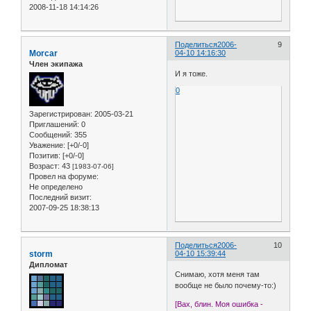
2008-11-18 14:14:26
Поделиться
2006-
9
Morcar
04-10 14:16:30
Член экипажа
И я тоже.
0
Зарегистрирован
: 2005-03-21
Приглашений:
0
Сообщений:
355
Уважение:
[+0/-0]
Позитив:
[+0/-0]
Возраст:
43
[1983-07-06]
Провел на форуме:
Не определено
Последний визит:
2007-09-25 18:38:13
Поделиться
2006-
10
storm
04-10 15:39:44
Дипломат
Снимаю, хотя меня там
вообще не было почему-то:)
[Вах, блин. Моя ошибка -