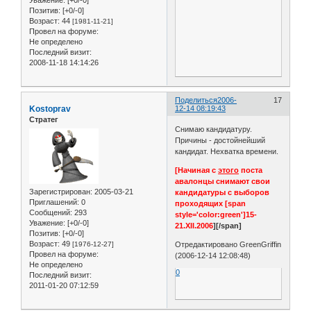
Уважение:
[+0/-0]
Позитив:
[+0/-0]
Возраст:
44
[1981-11-21]
Провел на форуме:
Не определено
Последний визит:
2008-11-18 14:14:26
Поделиться
2006-
17
Kostoprav
12-14 08:19:43
Стратег
Снимаю кандидатуру.
Причины - достойнейший
кандидат. Нехватка времени.
[Начиная с
этого
поста
авалонцы снимают свои
Зарегистрирован
: 2005-03-21
кандидатуры с выборов
Приглашений:
0
проходящих [span
Сообщений:
293
style='color:green']15-
Уважение:
[+0/-0]
21.XII.2006
][/span]
Позитив:
[+0/-0]
Возраст:
49
[1976-12-27]
Отредактировано GreenGriffin
Провел на форуме:
(2006-12-14 12:08:48)
Не определено
0
Последний визит:
2011-01-20 07:12:59