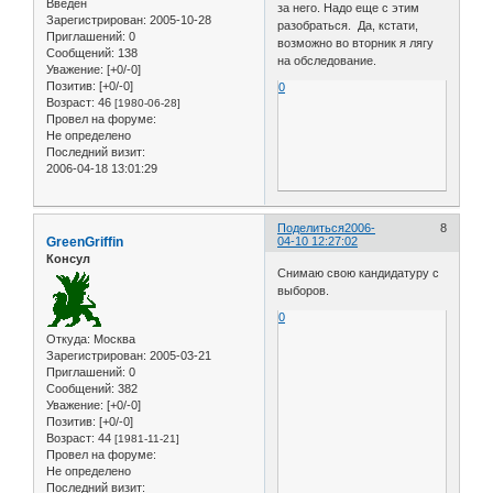
Введен
за него. Надо еще с этим
Зарегистрирован
: 2005-10-28
разобраться. Да, кстати,
Приглашений:
0
возможно во вторник я лягу
Сообщений:
138
на обследование.
Уважение:
[+0/-0]
Позитив:
[+0/-0]
0
Возраст:
46
[1980-06-28]
Провел на форуме:
Не определено
Последний визит:
2006-04-18 13:01:29
Поделиться
2006-
8
GreenGriffin
04-10 12:27:02
Консул
Снимаю свою кандидатуру с
выборов.
0
Откуда:
Москва
Зарегистрирован
: 2005-03-21
Приглашений:
0
Сообщений:
382
Уважение:
[+0/-0]
Позитив:
[+0/-0]
Возраст:
44
[1981-11-21]
Провел на форуме:
Не определено
Последний визит: