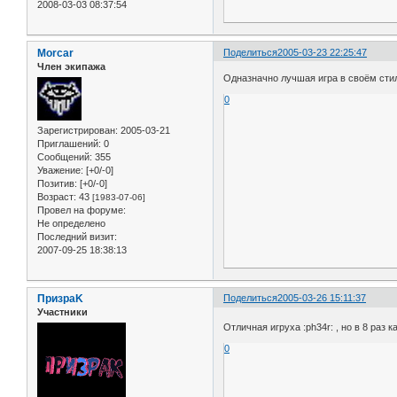
2008-03-03 08:37:54
Morcar
Поделиться
2005-03-23 22:25:47
Член экипажа
Одназначно лучшая игра в своём сти
0
Зарегистрирован
: 2005-03-21
Приглашений:
0
Сообщений:
355
Уважение:
[+0/-0]
Позитив:
[+0/-0]
Возраст:
43
[1983-07-06]
Провел на форуме:
Не определено
Последний визит:
2007-09-25 18:38:13
ПризраK
Поделиться
2005-03-26 15:11:37
Участники
Отличная игруха :ph34r: , но в 8 раз 
0