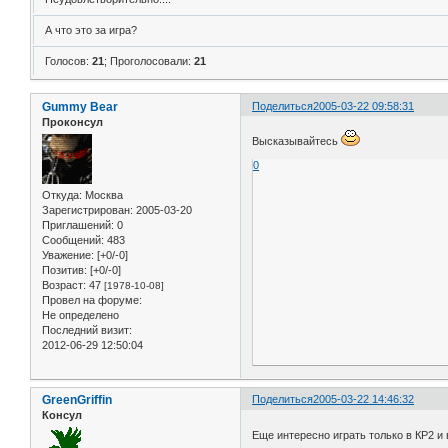
А что это за игра?
Голосов:
21
;
Проголосовали:
21
Gummy Bear
Поделиться
2005-03-22 09:58:31
Проконсул
Высказывайтесь
0
Откуда:
Москва
Зарегистрирован
: 2005-03-20
Приглашений:
0
Сообщений:
483
Уважение:
[+0/-0]
Позитив:
[+0/-0]
Возраст:
47
[1978-10-08]
Провел на форуме:
Не определено
Последний визит:
2012-06-29 12:50:04
GreenGriffin
Поделиться
2005-03-22 14:46:32
Консул
Еще интересно играть только в КР2 и в