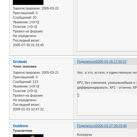
Зарегистрирован
: 2005-03-22
Приглашений:
0
Сообщений:
20
Уважение:
[+0/-0]
Позитив:
[+0/-0]
Провел на форуме:
Не определено
Последний визит:
2005-07-30 01:33:45
Groboid
Поделиться
2005-03-26 17:59:27
Член экипажа
Зарегистрирован
: 2005-03-21
Хех, а это, кстати, я единственную ч
Приглашений:
0
Сообщений:
213
КР2, без сомнения, уникальнейшая и з
Уважение:
[+0/-0]
дифференцировать: КР1 - отлично, КР
Позитив:
[+0/-0]
0
Провел на форуме:
Не определено
Последний визит:
2009-01-03 10:47:32
Goblinnn
Поделиться
2005-03-27 00:23:46
Транзитник
Kostoprav