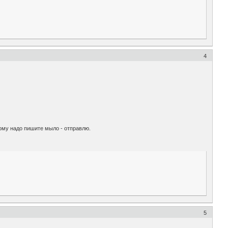
4
ому надо пишите мыло - отправлю.
5