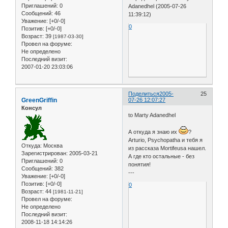
Приглашений:
0
Adanedhel (2005-07-26
Сообщений:
46
11:39:12)
Уважение:
[+0/-0]
0
Позитив:
[+0/-0]
Возраст:
39
[1987-03-30]
Провел на форуме:
Не определено
Последний визит:
2007-01-20 23:03:06
Поделиться
2005-
25
GreenGriffin
07-26 12:07:27
Консул
to Marty Adanedhel
А откуда я знаю их
?
Arturio, Psychopatha и тебя я
Откуда:
Москва
из рассказа Mortifeusa нашел.
Зарегистрирован
: 2005-03-21
А где кто остальные - без
Приглашений:
0
понятия!
Сообщений:
382
---
Уважение:
[+0/-0]
Позитив:
[+0/-0]
0
Возраст:
44
[1981-11-21]
Провел на форуме:
Не определено
Последний визит:
2008-11-18 14:14:26