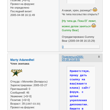
Позитив:
[+0/-0]
Провел на форуме:
Не определено
А какая, хрен, разница?
Последний визит:
Че типа посольство открыть?
2005-04-08 16:11:49
[Ну типа да. Пока ЕГ лежит,
можно делом заняться
Gummy Bear]
Отредактировано Gummy
Bear (2005-04-08 16:15:29)
0
Поделиться
2005-
8
Marty Adanedhel
04-09 13:16:55
Член экипажа
Приветствую,
прошу дать
ссылку на
Откуда:
г.Могилёв (Беларусь)
ваш(вашего
Зарегистрирован
: 2005-03-27
клана) сайт/
Приглашений:
0
форум, с
Сообщений:
46
целью
Уважение:
[+0/-0]
Позитив:
[+0/-0]
укрепления
Возраст:
39
[1987-03-30]
дипломатии.
Провел на форуме:
Пишите в