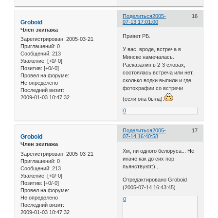
Поделиться
2005-
16
Groboid
07-13 17:01:00
Член экипажа
Привет РБ.
Зарегистрирован
: 2005-03-21
Приглашений:
0
У вас, вроде, встреча в
Сообщений:
213
Минске намечалась.
Уважение:
[+0/-0]
Расказалип в 2-3 словах,
Позитив:
[+0/-0]
состоялась встреча или нет,
Провел на форуме:
сколько водки выпили и где
Не определено
фотохрафии со встречи
Последний визит:
2009-01-03 10:47:32
(если она была).
0
Поделиться
2005-
17
Groboid
07-14 16:40:58
Член экипажа
Хм, ни одного белоруса... Не
Зарегистрирован
: 2005-03-21
иначе как до сих пор
Приглашений:
0
пьянствуют:)...
Сообщений:
213
Уважение:
[+0/-0]
Отредактировано Groboid
Позитив:
[+0/-0]
(2005-07-14 16:43:45)
Провел на форуме:
Не определено
0
Последний визит:
2009-01-03 10:47:32