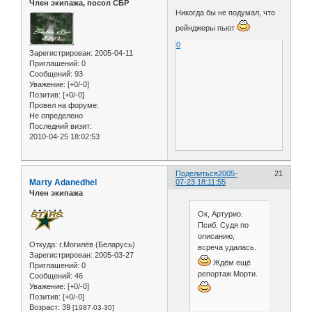
Член экипажа, посол СБР
Никогда бы не подумал, что
рейнджеры пьют
0
Зарегистрирован
: 2005-04-11
Приглашений:
0
Сообщений:
93
Уважение:
[+0/-0]
Позитив:
[+0/-0]
Провел на форуме:
Не определено
Последний визит:
2010-04-25 18:02:53
Поделиться
2005-
21
Marty Adanedhel
07-23 18:11:55
Член экипажа
Ок, Артурио.
Псиб. Судя по
описанию,
Откуда:
г.Могилёв (Беларусь)
всреча удалась.
Зарегистрирован
: 2005-03-27
Ждём ещё
Приглашений:
0
репортаж Морти.
Сообщений:
46
Уважение:
[+0/-0]
Позитив:
[+0/-0]
Возраст:
39
[1987-03-30]