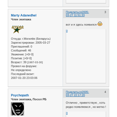
Поделиться
2005-
3
Marty Adanedhel
03-27 11:51:33
Член экипажа
вот и я здесь появился
0
Откуда:
г.Могилёв (Беларусь)
Зарегистрирован
: 2005-03-27
Приглашений:
0
Сообщений:
46
Уважение:
[+0/-0]
Позитив:
[+0/-0]
Возраст:
39
[1987-03-30]
Провел на форуме:
Не определено
Последний визит:
2007-01-20 23:03:06
Поделиться
2005-
4
Psychopath
03-27 22:17:20
Член экипажа, Посол РБ
Отлично , приветствую , хоть
редко появляемся , но метко !
0