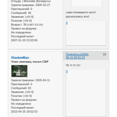
Откуда:
г.Могилёв (Беларусь)
Зарегистрирован
: 2005-03-27
Приглашений:
0
сами понимаете-лето!
Сообщений:
46
разъехались все!
Уважение:
[+0/-0]
Позитив:
[+0/-0]
0
Возраст:
39
[1987-03-30]
Провел на форуме:
Не определено
Последний визит:
2007-01-20 23:03:06
Поделиться
2005-
15
ShadowMan
06-21 03:41:22
Член экипажа, посол СБР
Ну я то тут
0
Зарегистрирован
: 2005-04-11
Приглашений:
0
Сообщений:
93
Уважение:
[+0/-0]
Позитив:
[+0/-0]
Провел на форуме:
Не определено
Последний визит:
2010-04-25 18:02:53