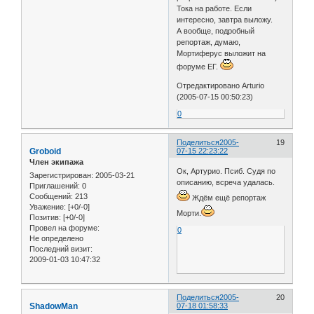
Тока на работе. Если
интересно, завтра выложу.
А вообще, подробный
репортаж, думаю,
Мортиферус выложит на
форуме ЕГ.
Отредактировано Arturio
(2005-07-15 00:50:23)
0
Поделиться
2005-
19
Groboid
07-15 22:23:22
Член экипажа
Ок, Артурио. Псиб. Судя по
Зарегистрирован
: 2005-03-21
описанию, всреча удалась.
Приглашений:
0
Сообщений:
213
Ждём ещё репортаж
Уважение:
[+0/-0]
Морти.
Позитив:
[+0/-0]
Провел на форуме:
0
Не определено
Последний визит:
2009-01-03 10:47:32
Поделиться
2005-
20
ShadowMan
07-18 01:58:33