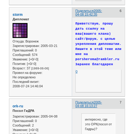
Поделиться
2005-
6
storm
04-08 15:42:35
Дипломат
Приветствую, прошу
дать ссылку на
ваш(вашего клана)
сайт/форум, с целью
Откуда:
Воронеж
укрепления дипломатии.
Зарегистрирован
: 2005-03-21
Пишите в этой теме или
Приглашений:
0
мне на
Сообщений:
574
Уважение:
[+0/-0]
porsheroma@rambler.ru
Позитив:
[+0/-0]
Заранее благодарен
Возраст:
37
[1989-06-06]
0
Провел на форуме:
Не определено
Последний визит:
2008-07-24 14:46:04
Поделиться
2005-
7
ork-ru
04-08 16:13:27
Посол ГиДРА
Зарегистрирован
: 2005-04-08
интересно, где
Приглашений:
0
это ОРК(посол от
Сообщений:
2
Гидры)?
Уважение:
[+0/-0]