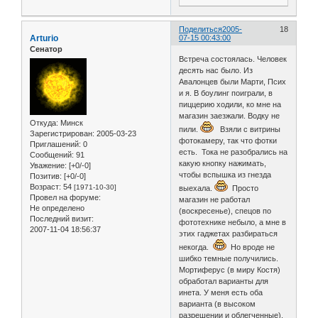
Поделиться
2005-
18
Arturio
07-15 00:43:00
Сенатор
Встреча состоялась. Человек
десять нас было. Из
Авалонцев были Марти, Псих
и я. В боулинг поиграли, в
пиццерию ходили, ко мне на
магазин заезжали. Водку не
Откуда:
Минск
пили.
Взяли с витрины
Зарегистрирован
: 2005-03-23
фотокамеру, так что фотки
Приглашений:
0
есть. Тока не разобрались на
Сообщений:
91
какую кнопку нажимать,
Уважение:
[+0/-0]
чтобы вспышка из гнезда
Позитив:
[+0/-0]
Возраст:
54
[1971-10-30]
выехала.
Просто
Провел на форуме:
магазин не работал
Не определено
(воскресенье), спецов по
Последний визит:
фототехнике небыло, а мне в
2007-11-04 18:56:37
этих гаджетах разбираться
некогда.
Но вроде не
шибко темные получились.
Мортиферус (в миру Костя)
обработал варианты для
инета. У меня есть оба
варианта (в высоком
разрешении и облегченные).