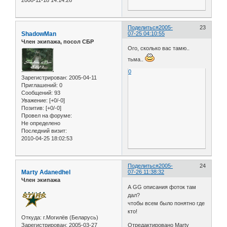
2008-11-18 14:14:26
Поделиться
2005-
23
ShadowMan
07-25 04:10:55
Член экипажа, посол СБР
Ого, сколько вас тамю..
тьма..
0
Зарегистрирован
: 2005-04-11
Приглашений:
0
Сообщений:
93
Уважение:
[+0/-0]
Позитив:
[+0/-0]
Провел на форуме:
Не определено
Последний визит:
2010-04-25 18:02:53
Поделиться
2005-
24
Marty Adanedhel
07-26 11:38:32
Член экипажа
А GG описания фоток там
дал?
чтобы всем было понятно где
кто!
Откуда:
г.Могилёв (Беларусь)
Зарегистрирован
: 2005-03-27
Отредактировано Marty