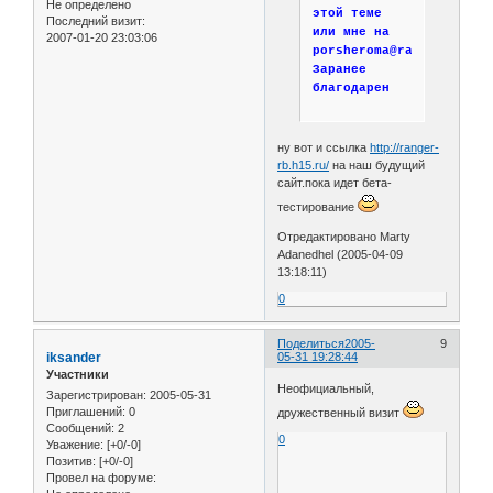
Не определено
этой теме
Последний визит:
или мне на
2007-01-20 23:03:06
porsheroma@rambler.ru
Заранее
благодарен
ну вот и ссылка
http://ranger-
rb.h15.ru/
на наш будущий
сайт.пока идет бета-
тестирование
Отредактировано Marty
Adanedhel (2005-04-09
13:18:11)
0
Поделиться
2005-
9
iksander
05-31 19:28:44
Участники
Неофициальный,
Зарегистрирован
: 2005-05-31
Приглашений:
0
дружественный визит
Сообщений:
2
0
Уважение:
[+0/-0]
Позитив:
[+0/-0]
Провел на форуме: