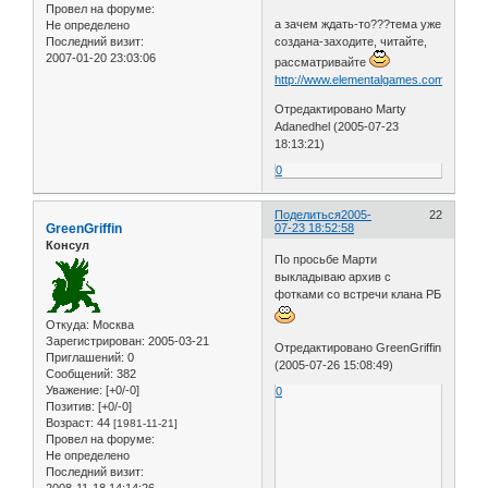
Провел на форуме:
а зачем ждать-то???тема уже
Не определено
создана-заходите, читайте,
Последний визит:
2007-01-20 23:03:06
рассматривайте
http://www.elementalgames.com/forum/
Отредактировано Marty
Adanedhel (2005-07-23
18:13:21)
0
Поделиться
2005-
22
GreenGriffin
07-23 18:52:58
Консул
По просьбе Марти
выкладываю архив с
фотками со встречи клана РБ
Откуда:
Москва
Зарегистрирован
: 2005-03-21
Отредактировано GreenGriffin
Приглашений:
0
(2005-07-26 15:08:49)
Сообщений:
382
Уважение:
[+0/-0]
0
Позитив:
[+0/-0]
Возраст:
44
[1981-11-21]
Провел на форуме:
Не определено
Последний визит: