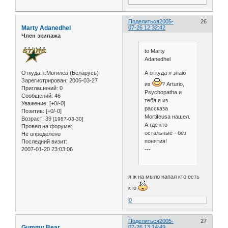
Поделиться
2005-
26
Marty Adanedhel
07-26 12:32:42
Член экипажа
to Marty
Adanedhel
А откуда я знаю
Откуда:
г.Могилёв (Беларусь)
Зарегистрирован
: 2005-03-27
их
? Arturio,
Приглашений:
0
Psychopatha и
Сообщений:
46
тебя я из
Уважение:
[+0/-0]
рассказа
Позитив:
[+0/-0]
Mortifeusa нашел.
Возраст:
39
[1987-03-30]
А где кто
Провел на форуме:
остальные - без
Не определено
понятия!
Последний визит:
---
2007-01-20 23:03:06
я ж на мыло напал кто есть
кто
0
Поделиться
2005-
27
Gummy Bear
07-26 13:14:49