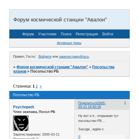
Форум космической станции "Авалон"
Форум
Участники
Поиск
Регистрация
Войти
Активные темы
Привет, Гость!
Войдите
или
зарегистрируйтесь
.
»
Форум космической станции "Авалон"
»
Посольства
кланов
»
Посольство РБ
Страница:
1
2
»
Посольство РБ
Поделиться
2005-
1
Psychopath
03-21 19:40:18
Член экипажа, Посол РБ
Ну вот и я , открываю тут
посольство РБ ...
Заходи , ждём-с
Зарегистрирован
: 2005-03-21
0