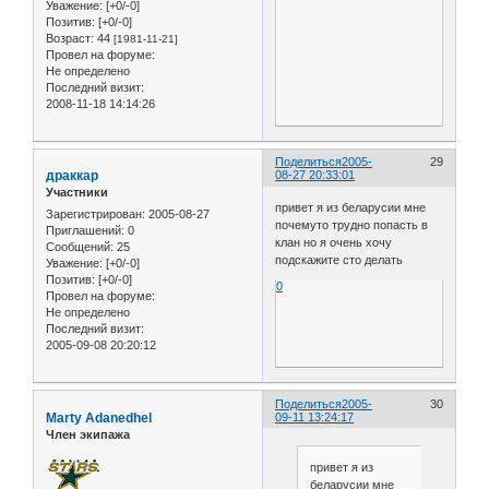
Уважение:
[+0/-0]
Позитив:
[+0/-0]
Возраст:
44
[1981-11-21]
Провел на форуме:
Не определено
Последний визит:
2008-11-18 14:14:26
Поделиться
2005-
29
драккар
08-27 20:33:01
Участники
привет я из беларусии мне
Зарегистрирован
: 2005-08-27
почемуто трудно попасть в
Приглашений:
0
клан но я очень хочу
Сообщений:
25
подскажите сто делать
Уважение:
[+0/-0]
Позитив:
[+0/-0]
0
Провел на форуме:
Не определено
Последний визит:
2005-09-08 20:20:12
Поделиться
2005-
30
Marty Adanedhel
09-11 13:24:17
Член экипажа
привет я из
беларусии мне