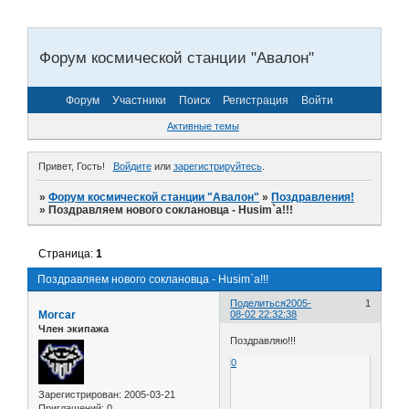
Форум космической станции "Авалон"
Форум
Участники
Поиск
Регистрация
Войти
Активные темы
Привет, Гость!
Войдите
или
зарегистрируйтесь
.
»
Форум космической станции "Авалон"
»
Поздравления!
»
Поздравляем нового соклановца - Husim`a!!!
Страница:
1
Поздравляем нового соклановца - Husim`a!!!
Поделиться
2005-
1
Morcar
08-02 22:32:38
Член экипажа
Поздравляю!!!
0
Зарегистрирован
: 2005-03-21
Приглашений:
0