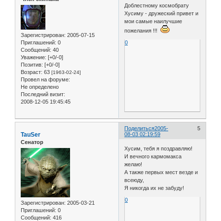
Доблестному космобрату
Хусиму - дружеский привет и
мои самые наилучшие
пожелания !!!
Зарегистрирован
: 2005-07-15
Приглашений:
0
0
Сообщений:
40
Уважение:
[+0/-0]
Позитив:
[+0/-0]
Возраст:
63
[1963-02-24]
Провел на форуме:
Не определено
Последний визит:
2008-12-05 19:45:45
Поделиться
2005-
5
TauSer
08-03 02:19:59
Сенатор
Хусим, тебя я поздравляю!
И вечного кармомакса
желаю!
А также первых мест везде и
всеюду,
Я никогда их не забуду!
0
Зарегистрирован
: 2005-03-21
Приглашений:
0
Сообщений:
416