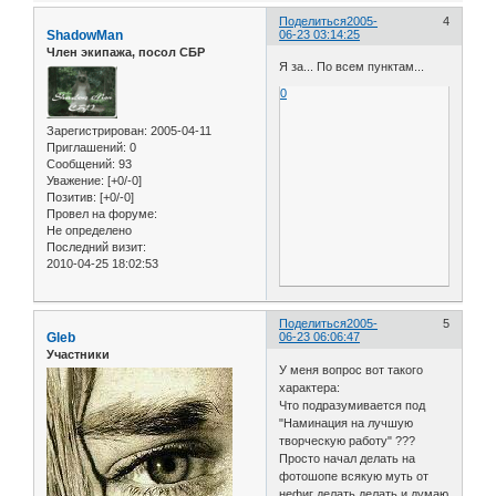
Поделиться
2005-
4
ShadowMan
06-23 03:14:25
Член экипажа, посол СБР
Я за... По всем пунктам...
0
Зарегистрирован
: 2005-04-11
Приглашений:
0
Сообщений:
93
Уважение:
[+0/-0]
Позитив:
[+0/-0]
Провел на форуме:
Не определено
Последний визит:
2010-04-25 18:02:53
Поделиться
2005-
5
Gleb
06-23 06:06:47
Участники
У меня вопрос вот такого
характера:
Что подразумивается под
"Наминация на лучшую
творческую работу" ???
Просто начал делать на
фотошопе всякую муть от
нефиг делать делать и думаю