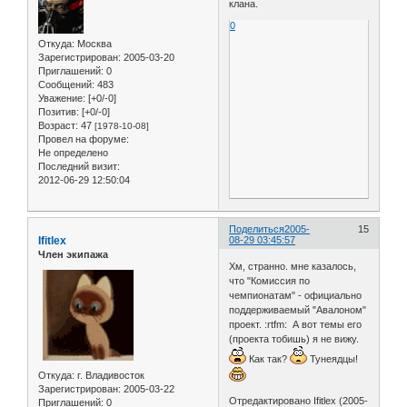
клана.
0
Откуда:
Москва
Зарегистрирован
: 2005-03-20
Приглашений:
0
Сообщений:
483
Уважение:
[+0/-0]
Позитив:
[+0/-0]
Возраст:
47
[1978-10-08]
Провел на форуме:
Не определено
Последний визит:
2012-06-29 12:50:04
Поделиться
2005-
15
Ifitlex
08-29 03:45:57
Член экипажа
Хм, странно. мне казалось,
что "Комиссия по
чемпионатам" - официально
поддерживаемый "Авалоном"
проект. :rtfm: А вот темы его
(проекта тобишь) я не вижу.
Как так?
Тунеядцы!
Откуда:
г. Владивосток
Зарегистрирован
: 2005-03-22
Отредактировано Ifitlex (2005-
Приглашений:
0