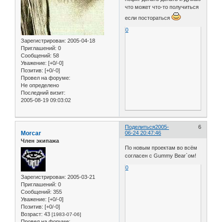
что может что-то получиться
если постораться
0
Зарегистрирован
: 2005-04-18
Приглашений:
0
Сообщений:
58
Уважение:
[+0/-0]
Позитив:
[+0/-0]
Провел на форуме:
Не определено
Последний визит:
2005-08-19 09:03:02
Поделиться
2005-
6
Morcar
06-24 20:47:46
Член экипажа
По новым проектам во всём
согласен с Gummy Bear`ом!
0
Зарегистрирован
: 2005-03-21
Приглашений:
0
Сообщений:
355
Уважение:
[+0/-0]
Позитив:
[+0/-0]
Возраст:
43
[1983-07-06]
Провел на форуме: