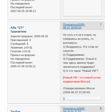
Не определено
Последний визит:
2007-09-25 18:38:13
Поделиться
2005-
7
Alfa ^27^
06-27 16:54:16
Транзитник
Ну хоть я и не в клане, но
Зарегистрирован
: 2005-06-25
собираюсь вступать, то
Приглашений:
0
выскажусь:
Сообщений:
6
1) Воздержусь. Я в этом не
Уважение:
[+0/-0]
смыслю.
Позитив:
[+0/-0]
2) Поддерживаю.
Провел на форуме:
Не определено
3) Поддерживаю. Только в
Последний визит:
чем здесь именно будет
2005-07-06 10:56:11
заключаться поддержка?
4) А что такое "Новый УМ"?
[
Новый УМ - это новый устав
модераторов.Morcar
]
Отредактировано Morcar
(2005-06-27 21:58:43)
0
Поделиться
2005-
8
TauSer
06-30 01:11:53