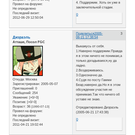
4. Поддержим. Хоть он уже в
Провел на форуме:
заключительной стадии.
Не определено
Последний визит:
0
2012-06-29 12:50:04
Поделиться
2005-
3
Дизраэль
06-21 17:38:54
Атташе, Посол FGC
Выкажусь от себя.
1.Наверно поддержим.Правда
я в этом ничего не понимаю,а
только догадываюся,ну да
ладно.
2.Воздерживаюсь.
3.Однозначно да.
Откуда:
Москва
4.Судя по посту Гамми
Зарегистрирован
: 2005-05-07
Беар,наверно да.Но я в этом
Приглашений:
0
обсуждении участия не
Сообщений:
254
принимаю.Так что ничего об
Уважение:
[+0/-0]
уставе не знаю.
Позитив:
[+0/-0]
Возраст:
36
[1990-07-13]
Отредактировано Дизраэль
Провел на форуме:
(2005-06-21 17:43:38)
Не определено
0
Последний визит:
2011-04-21 19:02:44