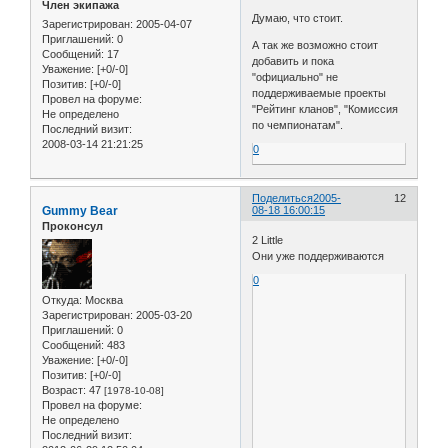
Член экипажа
Думаю, что стоит.
Зарегистрирован
: 2005-04-07
Приглашений:
0
А так же возможно стоит
Сообщений:
17
добавить и пока
Уважение:
[+0/-0]
"официально" не
Позитив:
[+0/-0]
поддерживаемые проекты
Провел на форуме:
"Рейтинг кланов", "Комиссия
Не определено
по чемпионатам".
Последний визит:
2008-03-14 21:21:25
0
Поделиться
2005-
12
Gummy Bear
08-18 16:00:15
Проконсул
2 Little
Они уже поддерживаются
0
Откуда:
Москва
Зарегистрирован
: 2005-03-20
Приглашений:
0
Сообщений:
483
Уважение:
[+0/-0]
Позитив:
[+0/-0]
Возраст:
47
[1978-10-08]
Провел на форуме:
Не определено
Последний визит: