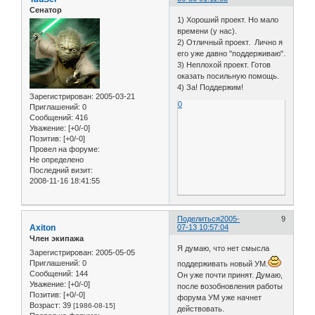
Сенатор
1) Хороший проект. Но мало
времени (у нас).
2) Отличный проект. Лично я
его уже давно "поддерживаю".
3) Неплохой проект. Готов
оказать посильную помощь.
4) За! Поддержим!
Зарегистрирован
: 2005-03-21
0
Приглашений:
0
Сообщений:
416
Уважение:
[+0/-0]
Позитив:
[+0/-0]
Провел на форуме:
Не определено
Последний визит:
2008-11-16 18:41:55
Поделиться
2005-
9
Axiton
07-13 10:57:04
Член экипажа
Я думаю, что нет смысла
Зарегистрирован
: 2005-05-05
Приглашений:
0
поддерживать новый УМ.
Сообщений:
144
Он уже почти принят. Думаю,
Уважение:
[+0/-0]
после возобновления работы
Позитив:
[+0/-0]
форума УМ уже начнет
Возраст:
39
[1986-08-15]
действовать.