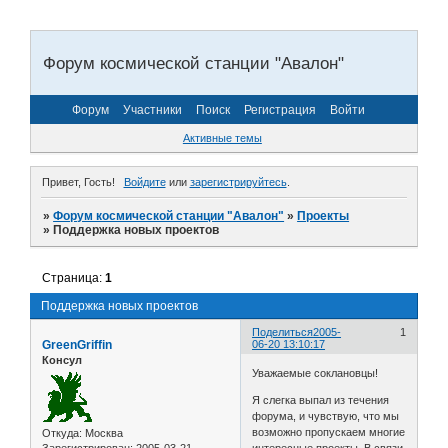
Форум космической станции "Авалон"
Форум
Участники
Поиск
Регистрация
Войти
Активные темы
Привет, Гость!
Войдите
или
зарегистрируйтесь
.
»
Форум космической станции "Авалон"
»
Проекты
»
Поддержка новых проектов
Страница:
1
Поддержка новых проектов
Поделиться
2005-
1
GreenGriffin
06-20 13:10:17
Консул
Уважаемые соклановцы!
Я слегка выпал из течения
форума, и чувствую, что мы
возможно пропускаем многие
Откуда:
Москва