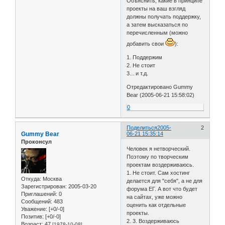
Объяснить, какие в принципе
проекты на ваш взгляд
должны получать поддержку,
а затем высказаться по
перечисленным (можно
добавить свои
):
1. Поддержим
2. Не стоит
3... и т.д.
Отредактировано Gummy
Bear (2005-06-21 15:58:02)
0
Поделиться
2005-
2
Gummy Bear
06-21 15:35:14
Проконсул
Человек я нетворческий.
Поэтому по творческим
проектам воздерживаюсь.
1. Не стоит. Сам хостинг
Откуда:
Москва
делается для "себя", а не для
Зарегистрирован
: 2005-03-20
форума ЕГ. А вот что будет
Приглашений:
0
на сайтах, уже можно
Сообщений:
483
оценить как отдельные
Уважение:
[+0/-0]
проекты.
Позитив:
[+0/-0]
2. 3. Воздерживаюсь
Возраст:
47
[1978-10-08]