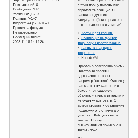
Зарегистрирован
: 2005-03-21
интересные проекты. В связи
Приглашений:
0
с этим прошу помочь мне
Сообщений:
382
определить стоящие. Я
Уважение:
[+0/-0]
нашел следующих
Позитив:
[+0/-0]
кандидатов (было вроде еще
Возраст:
44
[1981-11-21]
что-то, наверное я упустил):
Провел на форуме:
Не определено
1.
Хостинг для кланов.
Последний визит:
2.
Номинация на лучшую
2008-11-18 14:14:26
творческую работу месяца.
3.
Рассылка народное
творчество
4. Новый УМ
Проблема собственно в чем?
Некоторые проекты
однозначно полезны -
например "хостинг". Однако у
нас мало энтузиастов, и я
боюсь, что поддержку
объявлю - а никто из наших и
не будет учасвтовать. С
другой стороны - объявление
поддержки это стимул для
участия... Вобщем - ваше
мнение. Прошу
высказываться примерно в
таком ключе: