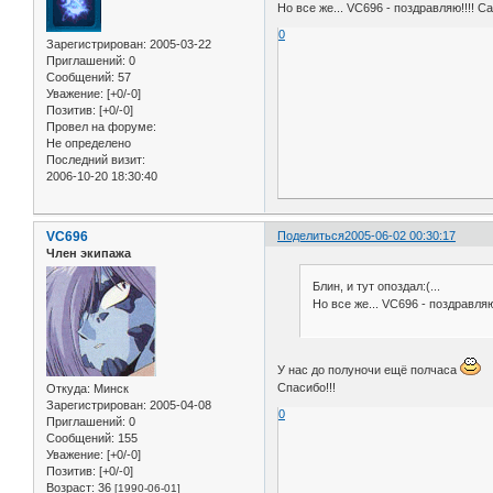
Но все же... VC696 - поздравляю!!!! С
0
Зарегистрирован
: 2005-03-22
Приглашений:
0
Сообщений:
57
Уважение:
[+0/-0]
Позитив:
[+0/-0]
Провел на форуме:
Не определено
Последний визит:
2006-10-20 18:30:40
VC696
Поделиться
2005-06-02 00:30:17
Член экипажа
Блин, и тут опоздал:(...
Но все же... VC696 - поздравляю
У нас до полуночи ещё полчаса
Спасибо!!!
Откуда:
Минск
Зарегистрирован
: 2005-04-08
0
Приглашений:
0
Сообщений:
155
Уважение:
[+0/-0]
Позитив:
[+0/-0]
Возраст:
36
[1990-06-01]