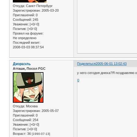
Откуда:
Санкт-Петербург
Зарегистрирован
: 2005-03-20
Приглашений:
0
Сообщений:
245
Уважение:
[+0/-0]
Позитив:
[+0/-0]
Провел на форуме:
Не определено
Последний визит:
2008-03-03 08:37:54
Дизраэль
Поделиться
2005-06-01 13:02:43
Атташе, Посол FGC
у него сегодня днюха?Я поздравляю о
0
Откуда:
Москва
Зарегистрирован
: 2005-05-07
Приглашений:
0
Сообщений:
254
Уважение:
[+0/-0]
Позитив:
[+0/-0]
Возраст:
36
[1990-07-13]