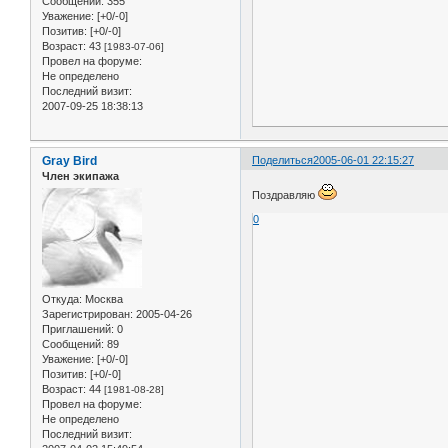
Сообщений:
355
Уважение:
[+0/-0]
Позитив:
[+0/-0]
Возраст:
43
[1983-07-06]
Провел на форуме:
Не определено
Последний визит:
2007-09-25 18:38:13
Gray Bird
Поделиться
2005-06-01 22:15:27
Член экипажа
Поздравляю
0
Откуда:
Москва
Зарегистрирован
: 2005-04-26
Приглашений:
0
Сообщений:
89
Уважение:
[+0/-0]
Позитив:
[+0/-0]
Возраст:
44
[1981-08-28]
Провел на форуме:
Не определено
Последний визит: