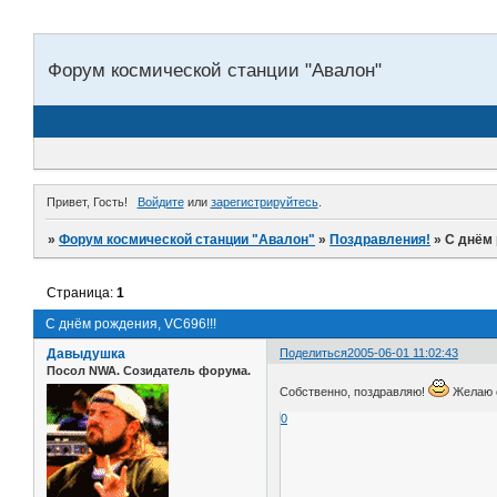
Форум космической станции "Авалон"
Привет, Гость!
Войдите
или
зарегистрируйтесь
.
»
Форум космической станции "Авалон"
»
Поздравления!
»
С днём 
Страница:
1
С днём рождения, VC696!!!
Давыдушка
Поделиться
2005-06-01 11:02:43
Посол NWA. Созидатель форума.
Собственно, поздравляю!
Желаю с
0