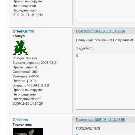
Провел на форуме:
Не определено
Последний визит:
2011-04-21 19:02:44
GreenGriffin
Поделиться
2005-06-01 13:08:24
Консул
Наилучшие пожелания! Поздравляю!
:happybirth:
0
Откуда:
Москва
Зарегистрирован
: 2005-03-21
Приглашений:
0
Сообщений:
382
Уважение:
[+0/-0]
Позитив:
[+0/-0]
Возраст:
44
[1981-11-21]
Провел на форуме:
Не определено
Последний визит:
2008-11-18 14:14:26
Goblinnn
Поделиться
2005-06-01 13:27:58
Транзитник
ПОЗДРАВЛЯЮ!