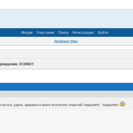
Форум
Участники
Поиск
Регистрация
Войти
Активные темы
рождения, VC696!!!
частья, удачи, здоровья и много всяческих открытий :happybirth: :happybirth: