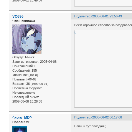
2007-04-02 15:49:54
VC696
Поделиться
2005-06-01 23:56:49
Член экипажа
Всем огромное спасибо за поздравлен
0
Откуда:
Минск
Зарегистрирован
: 2005-04-08
Приглашений:
0
Сообщений:
155
Уважение:
[+0/-0]
Позитив:
[+0/-0]
Возраст:
36
[1990-06-01]
Провел на форуме:
Не определено
Последний визит:
2007-08-08 15:28:38
^xoro_MD^
Поделиться
2005-06-02 00:17:08
Посол КМР
Блин, и тут опоздал:(...