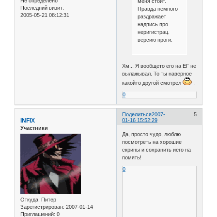
Не определено
меня стоит.
Последний визит:
Правда немного
2005-05-21 08:12:31
раздражает
надпись про
неригистрац.
версию проги.
Хм... Я вообщето его на ЕГ не
вылажывал. То ты наверное
какойто другой смотрел
.
0
Поделиться
2007-
5
INFIX
01-16 15:52:29
Участники
Да, просто чудо, люблю
посмотреть на хорошие
скрины и сохранить иего на
помять!
0
Откуда:
Питер
Зарегистрирован
: 2007-01-14
Приглашений:
0