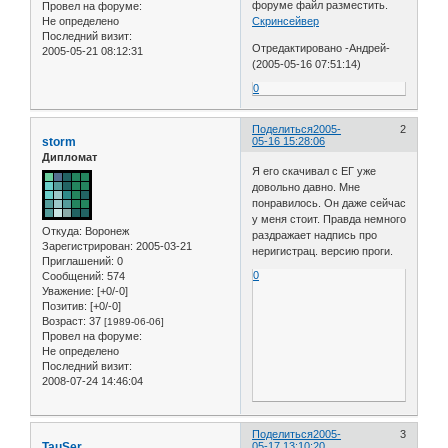
форуме файл разместить.
Провел на форуме:
Не определено
Скринсейвер
Последний визит:
Отредактировано -Андрей-
2005-05-21 08:12:31
(2005-05-16 07:51:14)
0
Поделиться
2005-
2
storm
05-16 15:28:06
Дипломат
Я его скачивал с ЕГ уже
довольно давно. Мне
понравилось. Он даже сейчас
у меня стоит. Правда немного
Откуда:
Воронеж
раздражает надпись про
Зарегистрирован
: 2005-03-21
неригистрац. версию проги.
Приглашений:
0
0
Сообщений:
574
Уважение:
[+0/-0]
Позитив:
[+0/-0]
Возраст:
37
[1989-06-06]
Провел на форуме:
Не определено
Последний визит:
2008-07-24 14:46:04
Поделиться
2005-
3
TauSer
05-17 13:10:20