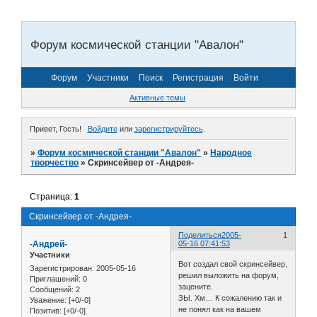
Форум космической станции "Авалон"
Форум
Участники
Поиск
Регистрация
Войти
Активные темы
Привет, Гость!
Войдите
или
зарегистрируйтесь
.
»
Форум космической станции "Авалон"
»
Народное
творчество
»
Скринсейвер от -Андрея-
Страница:
1
Скринсейвер от -Андрея-
Поделиться
2005-
1
-Андрей-
05-16 07:41:53
Участники
Вот создал свой скринсейвер,
Зарегистрирован
: 2005-05-16
решил выложить на форум,
Приглашений:
0
зацените.
Сообщений:
2
ЗЫ. Хм… К сожалению так и
Уважение:
[+0/-0]
не понял как на вашем
Позитив:
[+0/-0]