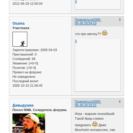
0
2012-06-29 12:50:04
Поделиться
2005-
3
Osama
05-30 16:54:10
Участники
это про овечку??
0
Зарегистрирован
: 2005-04-03
Приглашений:
0
Сообщений:
68
Уважение:
[+0/-0]
Позитив:
[+0/-0]
Провел на форуме:
Не определено
Последний визит:
2005-10-10 21:06:45
Поделиться
2005-
4
Давыдушка
05-30 20:32:21
Посол NWA. Созидатель форума.
Игра - маразм полнейший.
Такой бред сложно
придумать
Даже
Moorhuhn интереснее, там