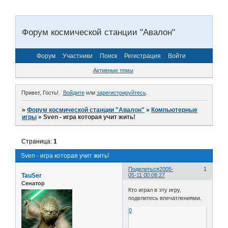
Форум космической станции "Авалон"
Форум
Участники
Поиск
Регистрация
Войти
Активные темы
Привет, Гость!
Войдите
или
зарегистрируйтесь
.
»
Форум космической станции "Авалон"
»
Компьютерные
игры
»
Sven - игра которая учит жить!
Страница:
1
Sven - игра которая учит жить!
Поделиться
2005-
1
TauSer
05-11 00:08:27
Сенатор
Кто играл в эту игру,
поделитесь впечатлениями.
0