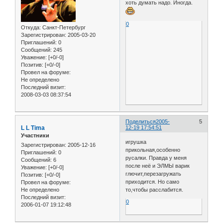
хоть думать надо. Иногда.
0
Откуда:
Санкт-Петербург
Зарегистрирован
: 2005-03-20
Приглашений:
0
Сообщений:
245
Уважение:
[+0/-0]
Позитив:
[+0/-0]
Провел на форуме:
Не определено
Последний визит:
2008-03-03 08:37:54
Поделиться
2005-
5
L L Tima
12-19 17:54:51
Участники
игрушка
Зарегистрирован
: 2005-12-16
прикольная,особенно
Приглашений:
0
русалки. Правда у меня
Сообщений:
6
после неё и ЭЛМЫ варик
Уважение:
[+0/-0]
глючит,перезагружать
Позитив:
[+0/-0]
приходится. Но само
Провел на форуме:
Не определено
то,чтобы расслабится.
Последний визит:
0
2006-01-07 19:12:48