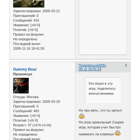
Зарегистрирован
: 2005-03-21
Приглашений:
0
Сообщений:
416
Уважение:
[+0/-0]
Позитив:
[+0/-0]
Провел на форуме:
Не определено
Последний визит:
2008-11-16 18:41:55
Поделиться
2005-
2
Gummy Bear
05-11 16:51:24
Проконсул
Кто играл в эту
игру, поделитесь
впечатлениями.
Откуда:
Москва
Зарегистрирован
: 2005-03-20
Приглашений:
0
Ну про жить, это ты загнул
Сообщений:
483
Уважение:
[+0/-0]
Позитив:
[+0/-0]
Но игра прикольная! Скорее
Возраст:
47
[1978-10-08]
игра, которая учит быстро
Провел на форуме:
нажимать на клавиши
Не определено
Последний визит: