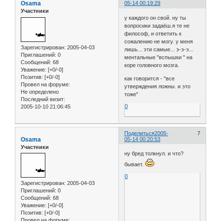
Osama
05-14 00:19:29
Участники
у каждого он свой. ну ты
вопросики задаёш.я те не
философ, и ответить к
сожалению не могу. у меня
Зарегистрирован
: 2005-04-03
лишь... эти самые... э-э-э...
Приглашений:
0
ментальные "вспышки " на
Сообщений:
68
коре головного мозга.
Уважение:
[+0/-0]
Позитив:
[+0/-0]
как говорится - "все
Провел на форуме:
утверждения ложны. и это
Не определено
тоже"
Последний визит:
0
2005-10-10 21:06:45
Поделиться
2005-
7
Osama
05-14 00:20:53
Участники
ну бред толкнул. и что?
бывает.
0
Зарегистрирован
: 2005-04-03
Приглашений:
0
Сообщений:
68
Уважение:
[+0/-0]
Позитив:
[+0/-0]
Провел на форуме: