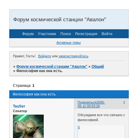
Форум космической станции "Авалон"
Форум
Участники
Поиск
Регистрация
Войти
Активные темы
Привет, Гость!
Войдите
или
зарегистрируйтесь
.
»
Форум космической станции "Авалон"
»
Общий
»
Философия как она есть.
Страница:
1
Философия как она есть.
Поделиться
2005-
1
TauSer
05-11 00:03:26
Сенатор
Обсуждаем все что связано с
философией.
0