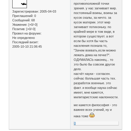
противоположной точки
зрения. у нас загнивает мир.
Зарегистрирован
: 2005-04-03
постоянный воины, воины за
Приглашений:
0
кусок скалы, за ничто. за
Сообщений:
68
кусок материи. этот мир
Уважение:
[+0/-0]
загнивает потихоньку. по
Позитив:
[+0/-0]
крайней мере в том виде, в
Провел на форуме:
котором существует. а вот
Не определено
если бы хотя бы часть
Последний визит:
населения познала то,
2005-10-10 21:06:45
"Зачем воевать,если можно
лежать дома на печке?".
ОДУМАЛАСЬ наконец... то
это было бы совсем другое
дело.
насчёт науки - согласен.
сейчас болльшая часть тех.
разработок военные. это
факт. и вообще наука сейчас
имеет, мне кажется,
милитаристские наклонности.
ме кажется философия - это
важнее всех учений, ну и
нака тоже
0