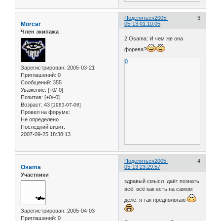
Поделиться
2005-
3
Morcar
05-13 01:10:05
Член экипажа
2 Osama: И чем же она
форева?
0
Зарегистрирован
: 2005-03-21
Приглашений:
0
Сообщений:
355
Уважение:
[+0/-0]
Позитив:
[+0/-0]
Возраст:
43
[1983-07-06]
Провел на форуме:
Не определено
Последний визит:
2007-09-25 18:38:13
Поделиться
2005-
4
Osama
05-13 23:29:57
Участники
здравый смысл даёт познать
всё. всё как есть на самом
деле. я так предпологаю
Зарегистрирован
: 2005-04-03
Приглашений:
0