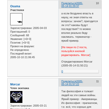
Поделиться
2005-
10
Osama
05-14 01:29:37
Участники
а если бездумно впасть в
науку, не зная ответы на
вопросы: зачем?, пригодится
ли это? каковы будут
Зарегистрирован
: 2005-04-03
последствия? то можно
Приглашений:
0
вполне реально беду
Сообщений:
68
накликать. терминатор -
Уважение:
[+0/-0]
яркий пример.
Позитив:
[+0/-0]
Провел на форуме:
[
Не пиши по 2 поста,
Не определено
пользуйся кнопкой
Последний визит:
редактировать. Morcar
]
2005-10-10 21:06:45
Отредактировано Morcar
(2005-05-14 01:50:21)
0
Поделиться
2005-
11
Morcar
05-14 01:57:22
Член экипажа
Так философия и толкает
людей на эти самые войны.
Яркий пример - Американцы.
Их философия - прагматизм,
Зарегистрирован
: 2005-03-21
т.е. всё, что хорошо для