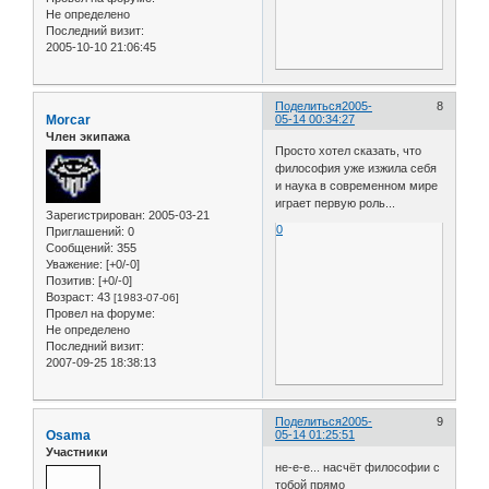
Не определено
Последний визит:
2005-10-10 21:06:45
Поделиться
2005-
8
Morcar
05-14 00:34:27
Член экипажа
Просто хотел сказать, что
философия уже изжила себя
и наука в современном мире
играет первую роль...
Зарегистрирован
: 2005-03-21
0
Приглашений:
0
Сообщений:
355
Уважение:
[+0/-0]
Позитив:
[+0/-0]
Возраст:
43
[1983-07-06]
Провел на форуме:
Не определено
Последний визит:
2007-09-25 18:38:13
Поделиться
2005-
9
Osama
05-14 01:25:51
Участники
не-е-е... насчёт философии с
тобой прямо