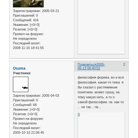
Зарегистрирован
: 2005-03-21
Приглашений:
0
Сообщений:
416
Уважение:
[+0/-0]
Позитив:
[+0/-0]
Провел на форуме:
Не определено
Последний визит:
2008-11-16 18:41:55
Поделиться
2005-
2
Osama
05-13 00:40:52
Участники
философия форева. во и вся
философия. какая-то тема я
бы сказал с растяжимым
понятием. может сразу, на
Зарегистрирован
: 2005-04-03
тему какую-нить. а то о
Приглашений:
0
самой философии. гм. как-то
Сообщений:
68
... не так... гм...
Уважение:
[+0/-0]
Позитив:
[+0/-0]
0
Провел на форуме:
Не определено
Последний визит:
2005-10-10 21:06:45