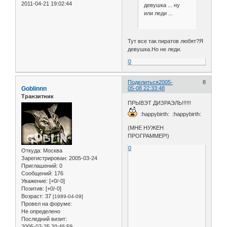
2011-04-21 19:02:44
девушка ... ну
или леди ...
Тут все так пиратов любят?Я
девушка.Но не леди.
0
Поделиться
2005-
8
Goblinnn
05-08 22:33:48
Транзитник
ПРЫВЭТ ДИЗРАЭЛЬ!!!!!!
:happybirth: :happybirth:
(МНЕ НУЖЕН
ПРОГРАММЕР!)
0
Откуда:
Москва
Зарегистрирован
: 2005-03-24
Приглашений:
0
Сообщений:
176
Уважение:
[+0/-0]
Позитив:
[+0/-0]
Возраст:
37
[1989-04-09]
Провел на форуме:
Не определено
Последний визит:
2005-07-25 20:46:59