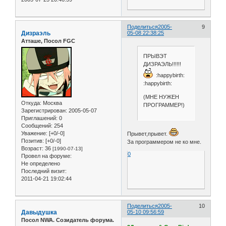
Поделиться
2005-
9
Дизраэль
05-08 22:38:25
Атташе, Посол FGC
ПРЫВЭТ
ДИЗРАЭЛЬ!!!!!!
:happybirth:
:happybirth:
(МНЕ НУЖЕН
Откуда:
Москва
ПРОГРАММЕР!)
Зарегистрирован
: 2005-05-07
Приглашений:
0
Сообщений:
254
Уважение:
[+0/-0]
Прывет,прывет.
Позитив:
[+0/-0]
За программером не ко мне.
Возраст:
36
[1990-07-13]
0
Провел на форуме:
Не определено
Последний визит:
2011-04-21 19:02:44
Поделиться
2005-
10
Давыдушка
05-10 09:56:59
Посол NWA. Созидатель форума.