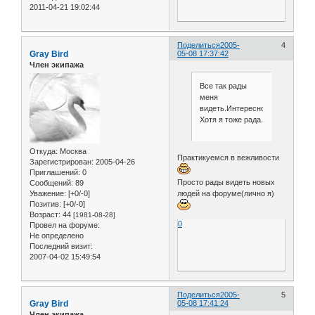
2011-04-21 19:02:44
Поделиться
2005-
4
Gray Bird
05-08 17:37:42
Член экипажа
Все так рады
меня
видеть.Интересно,почему?
Хотя я тоже рада.
Откуда:
Москва
Практикуемся в вежливости
Зарегистрирован
: 2005-04-26
Приглашений:
0
Просто рады видеть новых
Сообщений:
89
людей на форуме(лично я)
Уважение:
[+0/-0]
Позитив:
[+0/-0]
Возраст:
44
[1981-08-28]
0
Провел на форуме:
Не определено
Последний визит:
2007-04-02 15:49:54
Поделиться
2005-
5
Gray Bird
05-08 17:41:24
Член экипажа