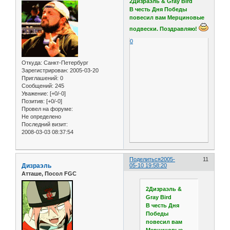
2Дизраэль & Gray Bird
В честь Дня Победы
повесил вам Мерциновые
подвески. Поздравляю!
0
Откуда:
Санкт-Петербург
Зарегистрирован
: 2005-03-20
Приглашений:
0
Сообщений:
245
Уважение:
[+0/-0]
Позитив:
[+0/-0]
Провел на форуме:
Не определено
Последний визит:
2008-03-03 08:37:54
Поделиться
2005-
11
Дизраэль
05-10 19:58:20
Атташе, Посол FGC
2Дизраэль &
Gray Bird
В честь Дня
Победы
повесил вам