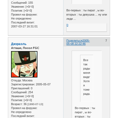
Сообщений:
155
Уважение:
[+0/-0]
Во-первых : ты пират , ы во-
Позитив:
[+0/-0]
вторых : ты девушка ... ну или
Провел на форуме:
Не определено
леди ...
Последний визит:
0
2007-03-27 16:31:01
Поделиться
2005-
7
Дизраэль
05-08 22:22:46
Атташе, Посол FGC
Все
так
рады
меня
видеть.Интересно,почем
Откуда:
Москва
Хотя
Зарегистрирован
: 2005-05-07
я
Приглашений:
0
тоже
Сообщений:
254
рада.
Уважение:
[+0/-0]
Позитив:
[+0/-0]
Возраст:
36
[1990-07-13]
Провел на форуме:
Во-первых : ты
Не определено
пират , ы во-
Последний визит:
вторых : ты