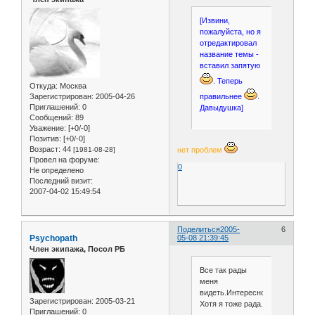
[Извини,
пожалуйста, но я
отредактировал
название темы -
вставил запятую
. Теперь
Откуда:
Москва
правильнее
.
Зарегистрирован
: 2005-04-26
Приглашений:
0
Давыдушка]
Сообщений:
89
Уважение:
[+0/-0]
Позитив:
[+0/-0]
Возраст:
44
нет проблем
[1981-08-28]
Провел на форуме:
0
Не определено
Последний визит:
2007-04-02 15:49:54
Поделиться
2005-
6
Psychopath
05-08 21:39:45
Член экипажа, Посол РБ
Все так рады
меня
видеть.Интересно,почему?
Зарегистрирован
: 2005-03-21
Хотя я тоже рада.
Приглашений:
0