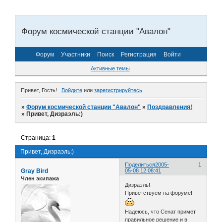
Форум космической станции "Авалон"
Форум
Участники
Поиск
Регистрация
Войти
Активные темы
Привет, Гость!
Войдите
или
зарегистрируйтесь
.
»
Форум космической станции "Авалон"
»
Поздравления!
»
Привет, Дизраэль:)
Страница:
1
Привет, Дизраэль:)
Поделиться
2005-
1
Gray Bird
05-08 12:08:41
Член экипажа
Дизраэль!
Приветствуем на форуме!
Надеюсь, что Сенат примет
правильное решение и в