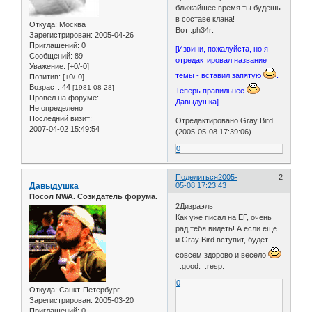
ближайшее время ты будешь
в составе клана!
Откуда:
Москва
Вот :ph34r:
Зарегистрирован
: 2005-04-26
Приглашений:
0
[Извини, пожалуйста, но я
Сообщений:
89
отредактировал название
Уважение:
[+0/-0]
темы - вставил запятую
.
Позитив:
[+0/-0]
Возраст:
44
[1981-08-28]
Теперь правильнее
.
Провел на форуме:
Давыдушка]
Не определено
Последний визит:
Отредактировано Gray Bird
2007-04-02 15:49:54
(2005-05-08 17:39:06)
0
Поделиться
2005-
2
Давыдушка
05-08 17:23:43
Посол NWA. Созидатель форума.
2Дизраэль
Как уже писал на ЕГ, очень
рад тебя видеть! А если ещё
и Gray Bird вступит, будет
совсем здорово и весело
:good: :resp:
0
Откуда:
Санкт-Петербург
Зарегистрирован
: 2005-03-20
Приглашений:
0