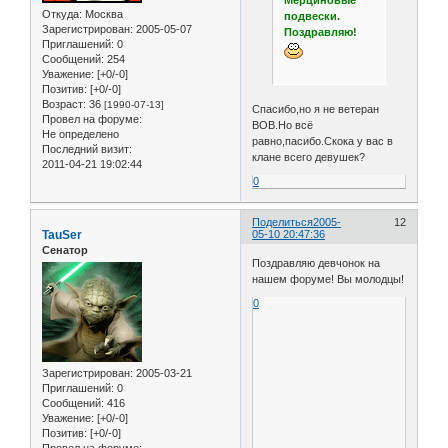
Мерциновые
Откуда:
Москва
подвески.
Зарегистрирован
: 2005-05-07
Поздравляю!
Приглашений:
0
Сообщений:
254
Уважение:
[+0/-0]
Позитив:
[+0/-0]
Возраст:
36
[1990-07-13]
Спасибо,но я не ветеран
Провел на форуме:
ВОВ.Но всё
Не определено
равно,пасибо.Скока у вас в
Последний визит:
клане всего девушек?
2011-04-21 19:02:44
0
Поделиться
2005-
12
TauSer
05-10 20:47:36
Сенатор
Поздравляю девчонок на
нашем форуме! Вы молодцы!
0
Зарегистрирован
: 2005-03-21
Приглашений:
0
Сообщений:
416
Уважение:
[+0/-0]
Позитив:
[+0/-0]
Провел на форуме: