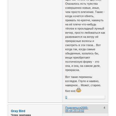
Оказалось есть чувства
совершенно новые, иные,
чем просто влечение. Такие -
когда хочется обнять,
прижать по-крепче, накинуть
на её плечи что-нибудь
тёплое в прохладный лунный
вечер, просто любоваться как
развеваются на ветру её
прекрасные волосы и
смотреть в эти глаза... Вот
когда так, когда самые
обыденные, казалось бы,
вещи приобретают
поэтическую форму - это
она, и она, на самом деле,
прекрасна.
Вот такие перемены
взглядов. Глупо и наивно,
наверное... Может, старею.
Кхе-кхе.
0
Поделиться
2005-
4
Gray Bird
05-04 23:13:02
Член экипажа