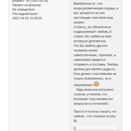
Возраст:
44
[1981-08-28]
Влюбленность -это
Провел на форуме:
искра,разжигающая сердца, а
Не определено
вот загорятся ли они
Последний визит:
настоящим чувством-еще
2007-04-02 15:49:54
вопрос.
Страсть, не обязательно,
подразумевает любовь.А
стрась без любви,на мой
взгляд,не долговечна.
Что бы любить другого
человека нужно
самоотречение, терпение, а
самолюбие придется
отправить в отставку. Любовь
должна доставлять радость.
Она делает счастливыми не
только влюбленных, но и
окружающих
Мда,написала несколько
тезисов ,и поняла, что
возникает еще множество
вопросов и уточнений:)
Просто я хотела сказать,что
любовь -это сложная штука.
B)
0