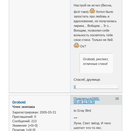
Настрой не исчез (Весна,
фсё-таки).
Хотел было
запостить про любовь и
вдохновение, но получилась
лирика... Вобщем... Э-э...
Вопщим, позволил себе
вольность посвятить тебе
свои стихи. Только не бей.
Ок?
Groboid, респект,
отличные стихи!
Спасиб, дружище.
0
Поделиться
2005-
16
Groboid
05-08 11:50:39
Член экипажа
to Gray Bird
Зарегистрирован
: 2005-03-21
Приглашений:
0
***
Сообщений:
213
Луна. Свет звёзд. И тихо
Уважение:
[+0/-0]
шепчет что-то лес.
Позитив:
[+0/-0]