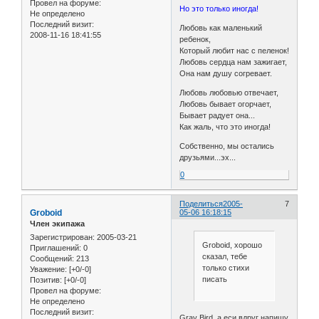
Провел на форуме:
Но это только иногда!
Не определено
Последний визит:
Любовь как маленький
2008-11-16 18:41:55
ребенок,
Который любит нас с пеленок!
Любовь сердца нам зажигает,
Она нам душу согревает.
Любовь любовью отвечает,
Любовь бывает огорчает,
Бывает радует она...
Как жаль, что это иногда!
Собственно, мы остались
друзьями...эх...
0
Поделиться
2005-
7
Groboid
05-06 16:18:15
Член экипажа
Зарегистрирован
: 2005-03-21
Groboid, хорошо
Приглашений:
0
сказал, тебе
Сообщений:
213
только стихи
Уважение:
[+0/-0]
писать
Позитив:
[+0/-0]
Провел на форуме:
Не определено
Последний визит:
Gray Bird, а еси вдруг напишу