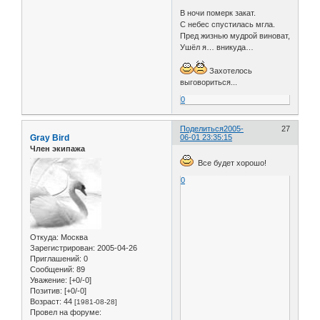
В ночи померк закат.
С небес спустилась мгла.
Пред жизнью мудрой виноват,
Ушёл я… вникуда…
Захотелось
выговориться...
0
Поделиться
2005-
27
Gray Bird
06-01 23:35:15
Член экипажа
Все будет хорошо!
0
Откуда:
Москва
Зарегистрирован
: 2005-04-26
Приглашений:
0
Сообщений:
89
Уважение:
[+0/-0]
Позитив:
[+0/-0]
Возраст:
44
[1981-08-28]
Провел на форуме: