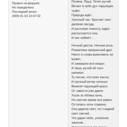
Поляна. Пруд. Течёт ручей.
Провел на форуме:
Витает в небе дух чарующих
Не определено
чудес.
Последний визит:
Природа ждёт…
2009-01-03 10:47:32
Урочный час. Бросает свет
далёкая звезда.
И рассекая темноту, вдруг
распускается она,
И лес неймёт…
Ночной цветок. Ночная роза.
Романтика прекрасный друг.
Никто и слова вымолвить не
может,
И замирало всё вокруг.
И лишь ручей ей тихо
напевал
Ту песню, что поют весне,
И грозный ветер затихал
Внемля чарующей красе.
От зависти уже давно
Ушла за облака луна,
Но светом ярким всё равно
Осталась ночь озарена.
Она дарила свет, тот сладкий
свет свечей,
Что дарит небо, упоённое
закатом…