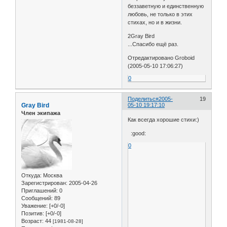
беззаветную и единственную
любовь, не только в этих
стихах, но и в жизни.
2Gray Bird
...Спасибо ещё раз.
Отредактировано Groboid
(2005-05-10 17:06:27)
0
Поделиться
2005-
19
Gray Bird
05-10 19:17:10
Член экипажа
Как всегда хорошие стихи:)
:good:
0
Откуда:
Москва
Зарегистрирован
: 2005-04-26
Приглашений:
0
Сообщений:
89
Уважение:
[+0/-0]
Позитив:
[+0/-0]
Возраст:
44
[1981-08-28]