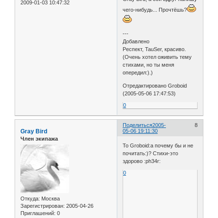
2009-01-03 10:47:32
чего-нибудь... Прочтёшь?
---
Добавлено
Респект, TauSer, красиво.
(Очень хотел оживить тему
стихами, но ты меня
опередил:).)
Отредактировано Groboid
(2005-05-06 17:47:53)
0
Поделиться
2005-
8
Gray Bird
05-06 19:11:30
Член экипажа
To Groboid:а почему бы и не
почитать:)? Стихи-это
здорово :ph34r:
0
Откуда:
Москва
Зарегистрирован
: 2005-04-26
Приглашений:
0