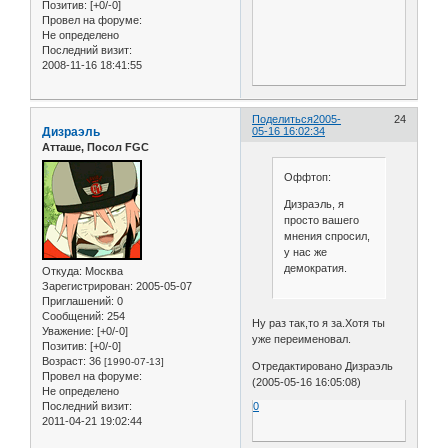
Позитив:
[+0/-0]
Провел на форуме:
Не определено
Последний визит:
2008-11-16 18:41:55
Поделиться
2005-
24
Дизраэль
05-16 16:02:34
Атташе, Посол FGC
Оффтоп:
Дизраэль, я
просто вашего
мнения спросил,
у нас же
демократия.
Откуда:
Москва
Зарегистрирован
: 2005-05-07
Приглашений:
0
Сообщений:
254
Ну раз так,то я за.Хотя ты
Уважение:
[+0/-0]
уже переименовал.
Позитив:
[+0/-0]
Возраст:
36
[1990-07-13]
Отредактировано Дизраэль
Провел на форуме:
(2005-05-16 16:05:08)
Не определено
0
Последний визит:
2011-04-21 19:02:44