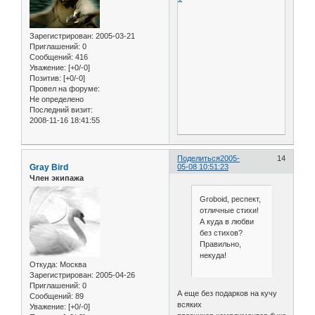
Зарегистрирован
: 2005-03-21
Приглашений:
0
Сообщений:
416
Уважение:
[+0/-0]
Позитив:
[+0/-0]
Провел на форуме:
Не определено
Последний визит:
2008-11-16 18:41:55
Поделиться
2005-
14
Gray Bird
05-08 10:51:23
Член экипажа
Groboid, респект,
отличные стихи!
А куда в любви
без стихов?
Правильно,
некуда!
Откуда:
Москва
Зарегистрирован
: 2005-04-26
Приглашений:
0
А еще без подарков на кучу
Сообщений:
89
всяких
Уважение:
[+0/-0]