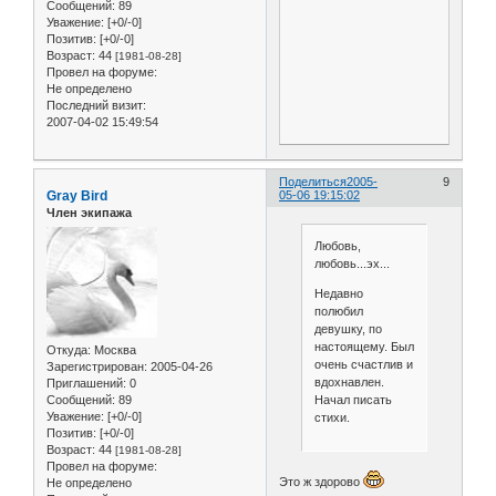
Сообщений:
89
Уважение:
[+0/-0]
Позитив:
[+0/-0]
Возраст:
44
[1981-08-28]
Провел на форуме:
Не определено
Последний визит:
2007-04-02 15:49:54
Поделиться
2005-
9
Gray Bird
05-06 19:15:02
Член экипажа
Любовь,
любовь...эх...
Недавно
полюбил
девушку, по
настоящему. Был
Откуда:
Москва
очень счастлив и
Зарегистрирован
: 2005-04-26
вдохнавлен.
Приглашений:
0
Сообщений:
89
Начал писать
Уважение:
[+0/-0]
стихи.
Позитив:
[+0/-0]
Возраст:
44
[1981-08-28]
Провел на форуме:
Это ж здорово
Не определено