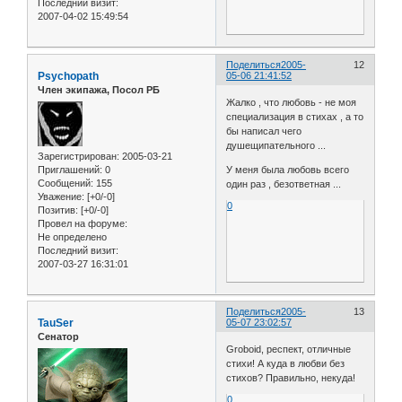
Последний визит:
2007-04-02 15:49:54
Поделиться
2005-
12
Psychopath
05-06 21:41:52
Член экипажа, Посол РБ
Жалко , что любовь - не моя
специализация в стихах , а то
бы написал чего
душещипательного ...
Зарегистрирован
: 2005-03-21
Приглашений:
0
У меня была любовь всего
Сообщений:
155
один раз , безответная ...
Уважение:
[+0/-0]
0
Позитив:
[+0/-0]
Провел на форуме:
Не определено
Последний визит:
2007-03-27 16:31:01
Поделиться
2005-
13
TauSer
05-07 23:02:57
Сенатор
Groboid, респект, отличные
стихи! А куда в любви без
стихов? Правильно, некуда!
0