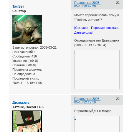
Поделиться
2005-
21
TauSer
05-10 20:47:20
Сенатор
Может переименовать тему в
"Любовь и стихи"?
[Согласен. Переименовываю.
Давыдушка]
Отредактировано Давыдушка
(2005-05-13 12:36:34)
Зарегистрирован
: 2005-03-21
Приглашений:
0
0
Сообщений:
416
Уважение:
[+0/-0]
Позитив:
[+0/-0]
Провел на форуме:
Не определено
Последний визит:
2008-11-16 18:41:55
Поделиться
2005-
22
Дизраэль
05-10 22:12:19
Атташе, Посол FGC
Переименуй,ты-ж модер.
0