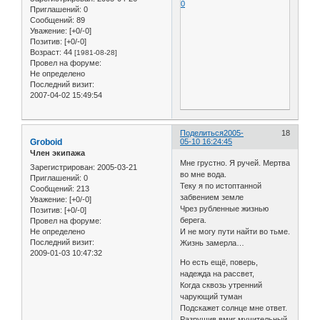
0
Приглашений:
0
Сообщений:
89
Уважение:
[+0/-0]
Позитив:
[+0/-0]
Возраст:
44
[1981-08-28]
Провел на форуме:
Не определено
Последний визит:
2007-04-02 15:49:54
Поделиться
2005-
18
Groboid
05-10 16:24:45
Член экипажа
Мне грустно. Я ручей. Мертва
Зарегистрирован
: 2005-03-21
во мне вода.
Приглашений:
0
Теку я по истоптанной
Сообщений:
213
забвением земле
Уважение:
[+0/-0]
Чрез рубленные жизнью
Позитив:
[+0/-0]
берега.
Провел на форуме:
Не определено
И не могу пути найти во тьме.
Последний визит:
Жизнь замерла…
2009-01-03 10:47:32
Но есть ещё, поверь,
надежда на рассвет,
Когда сквозь утренний
чарующий туман
Подскажет солнце мне ответ.
Разрушив вмиг мучительный