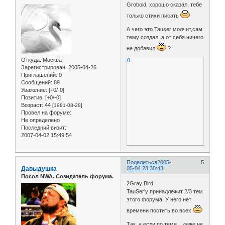
Groboid, хорошо сказал, тебе
только стихи писать
А чего это Tauser молчит,сам
тему создал, а от себя ничего
не добавил
?
Откуда:
Москва
0
Зарегистрирован
: 2005-04-26
Приглашений:
0
Сообщений:
89
Уважение:
[+0/-0]
Позитив:
[+0/-0]
Возраст:
44
[1981-08-28]
Провел на форуме:
Не определено
Последний визит:
2007-04-02 15:49:54
Поделиться
2005-
5
Давыдушка
05-04 23:30:43
Посол NWA. Созидатель форума.
2Gray Bird
TauSer'у принадлежит 2/3 тем
этого форума. У него нет
времени постить во всех
Так, а если по теме... даже не