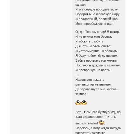
капкан,
Что в сердце породил тоску,
Подарит мне июльскую жару,
И сладостный, великий жар
Меня преобразует в пар!
О, да. Теперь я пар! Я ветер!
И не нужны мне берега,
Чтоб жить, любить,
Дышать на этом свете.
И устремившись к облакам,
Я буду небом, буду светом.
Забыв про все свои мечты,
Прольюсь дождём к её ногам.
И превращусь в цветы.
…
Надеяться и ждать,
меланхолии не внимая,
Да здравствует она, любовь
земная.
Вот... Немного сумбурно:), но
зато вдохновенно. (читать
выразительно!
).
Надеюсь, смогу когда-нибудь
встретить такую же