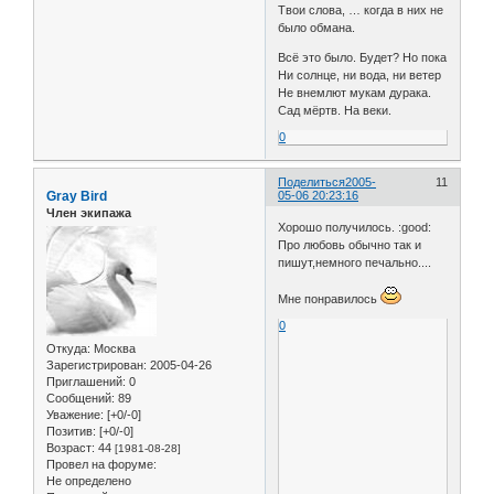
Твои слова, … когда в них не
было обмана.
Всё это было. Будет? Но пока
Ни солнце, ни вода, ни ветер
Не внемлют мукам дурака.
Сад мёртв. На веки.
0
Поделиться
2005-
11
Gray Bird
05-06 20:23:16
Член экипажа
Хорошо получилось. :good:
Про любовь обычно так и
пишут,немного печально....
Мне понравилось
0
Откуда:
Москва
Зарегистрирован
: 2005-04-26
Приглашений:
0
Сообщений:
89
Уважение:
[+0/-0]
Позитив:
[+0/-0]
Возраст:
44
[1981-08-28]
Провел на форуме:
Не определено