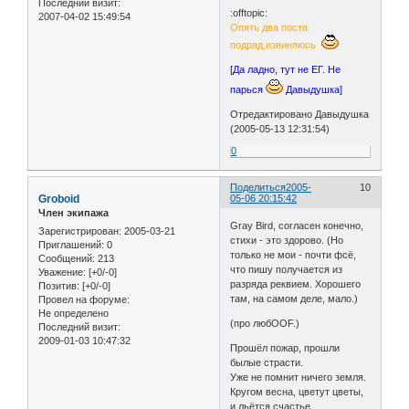
Последний визит:
:offtopic:
2007-04-02 15:49:54
Опять два поста
подряд,извиняюсь
[Да ладно, тут не ЕГ. Не
парься
Давыдушка]
Отредактировано Давыдушка
(2005-05-13 12:31:54)
0
Поделиться
2005-
10
Groboid
05-06 20:15:42
Член экипажа
Gray Bird, согласен конечно,
Зарегистрирован
: 2005-03-21
стихи - это здорово. (Но
Приглашений:
0
только не мои - почти фсё,
Сообщений:
213
что пишу получается из
Уважение:
[+0/-0]
разряда реквием. Хорошего
Позитив:
[+0/-0]
там, на самом деле, мало.)
Провел на форуме:
Не определено
(про любOOF.)
Последний визит:
2009-01-03 10:47:32
Прошёл пожар, прошли
былые страсти.
Уже не помнит ничего земля.
Кругом весна, цветут цветы,
и льётся счастье,