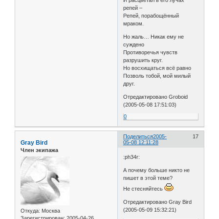
И расцветал в его лучах
репей –
Репей, порабощённый
мраком.
Но жаль… Никак ему не
суждено
Противоречья чувств
разрушить круг.
Но восхищаться всё равно
Позволь тобой, мой милый
друг.
Отредактировано Groboid
(2005-05-08 17:51:03)
0
Поделиться
2005-
17
Gray Bird
05-08 12:11:28
Член экипажа
:ph34r:
А почему больше никто не
пишет в этой теме?
Не стесняйтесь
Отредактировано Gray Bird
(2005-05-09 15:32:21)
Откуда:
Москва
Зарегистрирован
: 2005-04-26