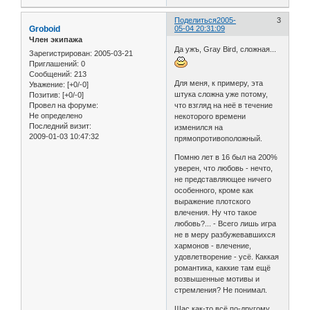
Поделиться
2005-
3
Groboid
05-04 20:31:09
Член экипажа
Да ужъ, Gray Bird, сложная...
Зарегистрирован
: 2005-03-21
Приглашений:
0
Сообщений:
213
Для меня, к примеру, эта
Уважение:
[+0/-0]
штука сложна уже потому,
Позитив:
[+0/-0]
Провел на форуме:
что взгляд на неё в течение
Не определено
некоторого времени
Последний визит:
изменился на
2009-01-03 10:47:32
прямопротивоположный.
Помню лет в 16 был на 200%
уверен, что любовь - нечто,
не представляющее ничего
особенного, кроме как
выражение плотского
влечения. Ну что такое
любовь?... - Всего лишь игра
не в меру разбужевавшихся
хармонов - влечение,
удовлетворение - усё. Каккая
романтика, каккие там ещё
возвышенные мотивы и
стремления? Не понимал.
Щас как-то всё по-другому.