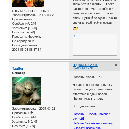
знаю, что и сказать... Я пока
настоящих чувств ещё ни к
Откуда:
Санкт-Петербург
кому не испытывал, только
Зарегистрирован
: 2005-03-20
сиюминутный балдёж. Просто
Приглашений:
0
маловат ещё, всё впереди
Сообщений:
245
Уважение:
[+0/-0]
Позитив:
[+0/-0]
0
Провел на форуме:
Не определено
Последний визит:
2008-03-03 08:37:54
Поделиться
2005-
6
TauSer
05-06 16:17:31
Сенатор
Любовь, любовь...эх...
Недавно полюбил девушку,
по настоящему. Был очень
счастлив и вдохнавлен.
Начал писать стихи.
Вот одно из них:
Зарегистрирован
: 2005-03-21
Приглашений:
0
Любовь... Любовь бывает
Сообщений:
416
вечной!
Уважение:
[+0/-0]
Любовь бывает человечной!
Позитив:
[+0/-0]
Бывает наглою она...