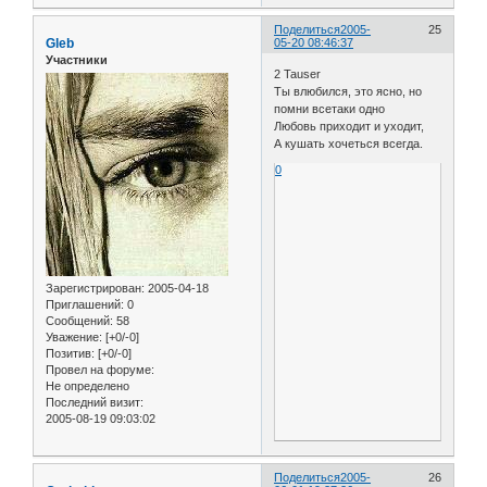
Поделиться
2005-
25
Gleb
05-20 08:46:37
Участники
2 Tauser
Ты влюбился, это ясно, но
помни всетаки одно
Любовь приходит и уходит,
А кушать хочеться всегда.
0
Зарегистрирован
: 2005-04-18
Приглашений:
0
Сообщений:
58
Уважение:
[+0/-0]
Позитив:
[+0/-0]
Провел на форуме:
Не определено
Последний визит:
2005-08-19 09:03:02
Поделиться
2005-
26