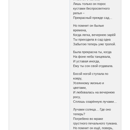
Лишь только он порос
кустами беспросветного
репья –
Прекрасный прежде сад…
Но помнит он былые
времена,
Когда легка, вечернею зарёй
Ты приходила в сад одна
Забытою теперь уже тропой.
Была прекрасна ты, когда
На фоне неба танцевала,
И уставая иногда,
Ему ты сон свой отдавала.
Босой ногой ступала по
ковру,
Усеянному жизнью и
цветами,
И любовалась на вечернюю
росу,
Сплошь озарённую лучами…
Лучами солнца… Где оно
теперь?
Погребено во мраке
грустного печального тумана.
Но помнит он ещё, поверь,