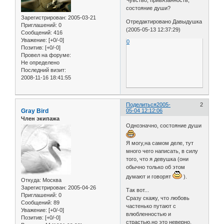
Чувство, привязанность,
состояние души?
Зарегистрирован
: 2005-03-21
Отредактировано Давыдушка
Приглашений:
0
(2005-05-13 12:37:29)
Сообщений:
416
Уважение:
[+0/-0]
0
Позитив:
[+0/-0]
Провел на форуме:
Не определено
Последний визит:
2008-11-16 18:41:55
Поделиться
2005-
2
Gray Bird
05-04 12:12:06
Член экипажа
Однозначно, состояние души
Я могу,на самом деле, тут
много чего написать, в силу
того, что я девушка (они
обычно только об этом
думают и говорят
).
Откуда:
Москва
Зарегистрирован
: 2005-04-26
Так вот...
Приглашений:
0
Сразу скажу, что любовь
Сообщений:
89
частенько путают с
Уважение:
[+0/-0]
влюбленностью и
Позитив:
[+0/-0]
страстью,но это неверно.