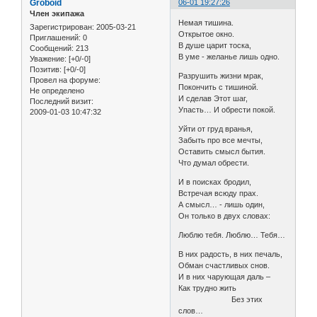
Groboid
06-01 19:27:26
Член экипажа
Немая тишина.
Зарегистрирован
: 2005-03-21
Открытое окно.
Приглашений:
0
В душе царит тоска,
Сообщений:
213
В уме - желанье лишь одно.
Уважение:
[+0/-0]
Позитив:
[+0/-0]
Разрушить жизни мрак,
Провел на форуме:
Покончить с тишиной.
Не определено
И сделав Этот шаг,
Последний визит:
Упасть… И обрести покой.
2009-01-03 10:47:32
Уйти от груд вранья,
Забыть про все мечты,
Оставить смысл бытия.
Что думал обрести.
И в поисках бродил,
Встречая всюду прах.
А смысл… - лишь один,
Он только в двух словах:
Люблю тебя. Люблю… Тебя…
В них радость, в них печаль,
Обман счастливых снов.
И в них чарующая даль –
Как трудно жить
Без этих
слов…