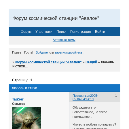
Форум космической станции "Авалон"
Форум
Участники
Поиск
Регистрация
Войти
Активные темы
Привет, Гость!
Войдите
или
зарегистрируйтесь
.
»
Форум космической станции "Авалон"
»
Общий
»
Любовь
и стихи...
Страница:
1
Любовь и стихи...
Поделиться
2005-
1
TauSer
05-04 04:14:19
Сенатор
Обсуждаем это
непостоянное, но такое
прекрасное...
Что есть любовь по-вашему?