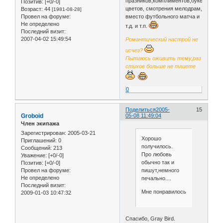
празников,комплиментов,букетов
Позитив:
[+0/-0]
цветов, смотрения мелодрам,
Возраст:
44
[1981-08-28]
вместо футбольного матча и
Провел на форуме:
Не определено
т.д. и т.п.
Последний визит:
2007-04-02 15:49:54
Романтический настрой не
исчез?
Пытаюсь оживить тему,раз
стихов больше не пишете
0
Поделиться
2005-
15
Groboid
05-08 11:49:04
Член экипажа
Зарегистрирован
: 2005-03-21
Хорошо
Приглашений:
0
получилось.
Сообщений:
213
Про любовь
Уважение:
[+0/-0]
обычно так и
Позитив:
[+0/-0]
пишут,немного
Провел на форуме:
Не определено
печально....
Последний визит:
Мне понравилось
2009-01-03 10:47:32
Спасибо, Gray Bird.