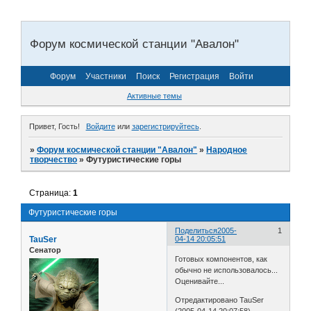
Форум космической станции "Авалон"
Форум
Участники
Поиск
Регистрация
Войти
Активные темы
Привет, Гость!
Войдите
или
зарегистрируйтесь
.
»
Форум космической станции "Авалон"
»
Народное
творчество
»
Футуристические горы
Страница:
1
Футуристические горы
Поделиться
2005-
1
TauSer
04-14 20:05:51
Сенатор
Готовых компонентов, как
обычно не использовалось...
Оценивайте...
Отредактировано TauSer