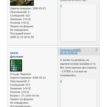
(2005-04-14 20:07:58)
0
Зарегистрирован
: 2005-03-21
Приглашений:
0
Сообщений:
416
Уважение:
[+0/-0]
Позитив:
[+0/-0]
Провел на форуме:
Не определено
Последний визит:
2008-11-16 18:41:55
Поделиться
2005-
2
storm
05-02 18:50:15
Дипломат
А зачем ты делаешь на
картине всякие мазайки и т.п.
Вот твоя картина про планету
- СУПЕР, а эта мне не
Откуда:
Воронеж
понравилась.
Зарегистрирован
: 2005-03-21
0
Приглашений:
0
Сообщений:
574
Уважение:
[+0/-0]
Позитив:
[+0/-0]
Возраст:
37
[1989-06-06]
Провел на форуме:
Не определено
Последний визит: